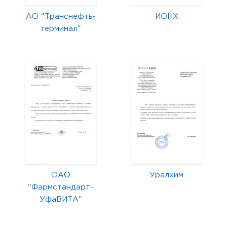
АО "Транснефть-
ИОНХ
терминал"
ОАО
Уралхим
"Фармстандарт-
УфаВИТА"