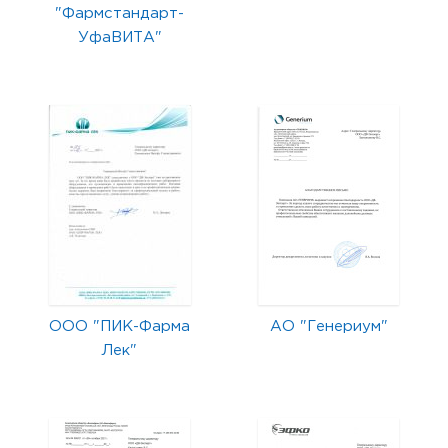
"Фармстандарт-
УфаВИТА"
ООО "ПИК-Фарма
АО "Генериум"
Лек"