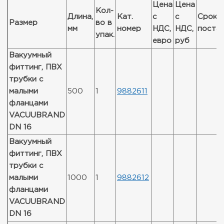
Цена
Цена
Кол-
Длина,
Кат.
с
с
Срок
Размер
во в
мм
номер
НДС,
НДС,
поста
упак.
евро
руб
Вакуумный
фиттинг, ПВХ
трубки с
малыми
500
1
9882611
фланцами
VACUUBRAND
DN 16
Вакуумный
фиттинг, ПВХ
трубки с
малыми
1000
1
9882612
фланцами
VACUUBRAND
DN 16