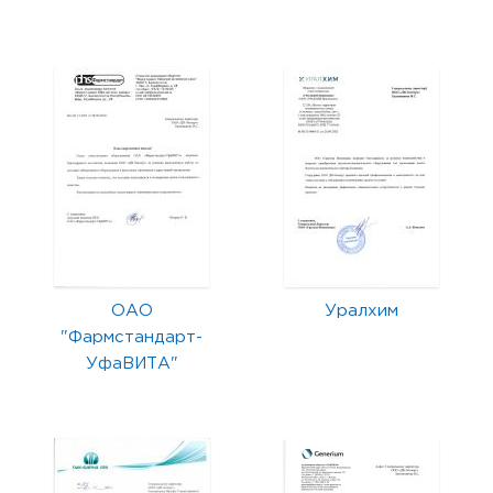
ОАО
Уралхим
"Фармстандарт-
УфаВИТА"