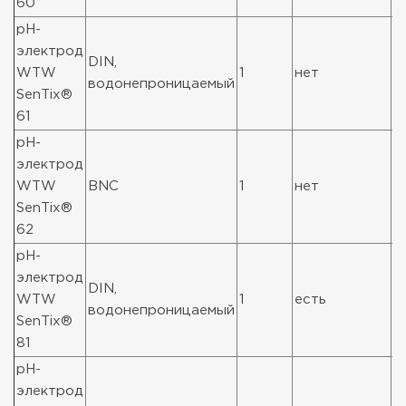
60
pH-
электрод
DIN,
WTW
1
нет
1
водонепроницаемый
SenTix®
61
pH-
электрод
WTW
BNC
1
нет
1
SenTix®
62
pH-
электрод
DIN,
WTW
1
есть
1
водонепроницаемый
SenTix®
81
pH-
электрод