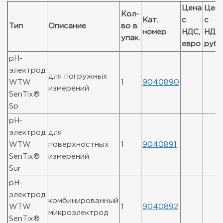
Цена
Цен
Кол-
Кат.
с
с
Тип
Описание
во в
номер
НДС,
НДС,
упак.
евро
руб
pH-
электрод
для погружных
WTW
1
9040890
измерений
SenTix®
Sp
pH-
электрод
для
WTW
поверхностных
1
9040891
SenTix®
измерений
Sur
pH-
электрод
комбинированный
WTW
1
9040892
микроэлектрод
SenTix®