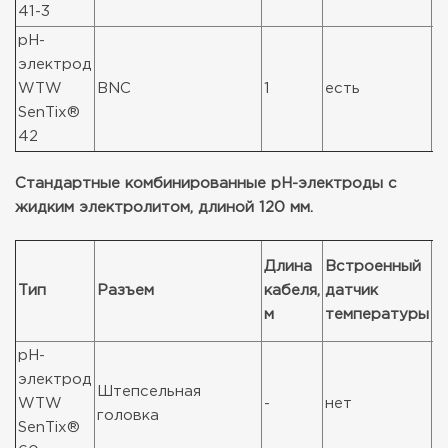
41-3
pH-
электрод
WTW
BNC
1
есть
1
SenTix®
42
Стандартные комбинированные pH-электроды с
жидким электролитом, длиной 120 мм.
Длина
Встроенный
К
Тип
Разъем
кабеля,
датчик
в
м
температуры
у
pH-
электрод
Штепсельная
WTW
-
нет
1
головка
SenTix®