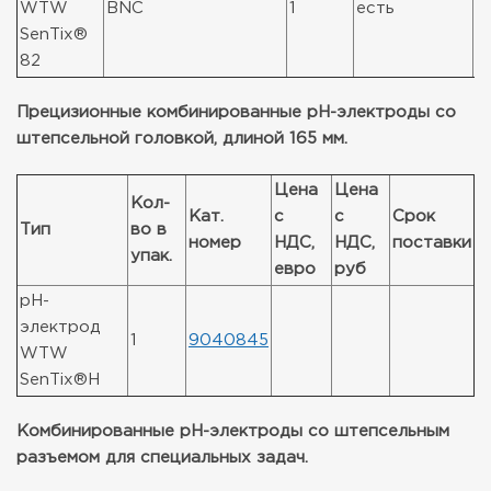
WTW
BNC
1
есть
1
SenTix®
82
Прецизионные комбинированные pH-электроды со
штепсельной головкой, длиной 165 мм.
Цена
Цена
Кол-
Кат.
с
с
Срок
Тип
во в
номер
НДС,
НДС,
поставки
упак.
евро
руб
pH-
электрод
1
9040845
WTW
SenTix®H
Комбинированные pH-электроды со штепсельным
разъемом для специальных задач.