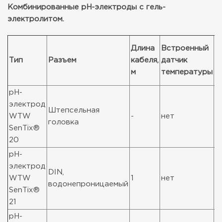
Комбинированные pH-электроды с гель-
электролитом.
Длина
Встроенный
К
Тип
Разъем
кабеля,
датчик
в
м
температуры
у
pH-
электрод
Штепсельная
WTW
-
нет
1
головка
SenTix®
20
pH-
электрод
DIN,
WTW
1
нет
1
водонепроницаемый
SenTix®
21
pH-