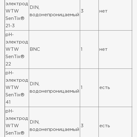
электрод
DIN,
WTW
3
нет
1
водонепроницаемый
SenTix®
21-3
pH-
электрод
WTW
BNC
1
нет
1
SenTix®
22
pH-
электрод
DIN,
WTW
1
есть
1
водонепроницаемый
SenTix®
41
pH-
электрод
DIN,
WTW
3
есть
1
водонепроницаемый
SenTix®