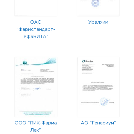
ОАО
Уралхим
"Фармстандарт-
УфаВИТА"
ООО "ПИК-Фарма
АО "Генериум"
Лек"