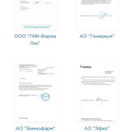
ООО "ПИК-Фарма
АО "Генериум"
Лек"
АО "Биннофарм"
АО "Эфко"