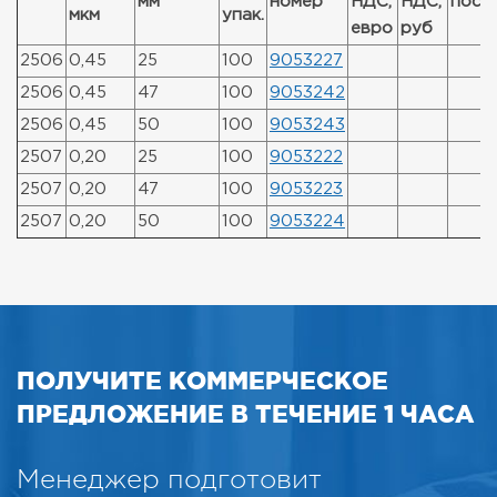
мм
номер
НДС,
НДС,
пост
мкм
упак.
евро
руб
2506
0,45
25
100
9053227
2506
0,45
47
100
9053242
2506
0,45
50
100
9053243
2507
0,20
25
100
9053222
2507
0,20
47
100
9053223
2507
0,20
50
100
9053224
ПОЛУЧИТЕ КОММЕРЧЕСКОЕ
ПРЕДЛОЖЕНИЕ В ТЕЧЕНИЕ 1 ЧАСА
Менеджер подготовит