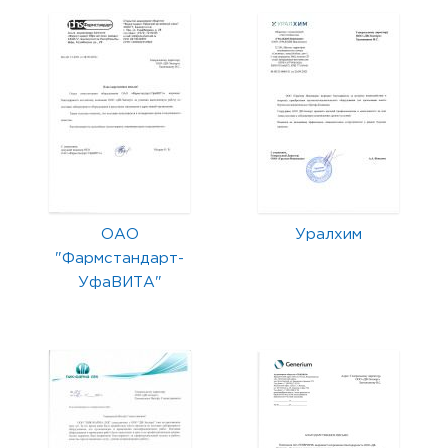
ОАО
Уралхим
"Фармстандарт-
УфаВИТА"