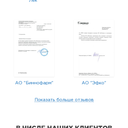
Лек"
АО "Биннофарм"
АО "Эфко"
Показать больше отзывов
В ЧИСЛЕ НАШИХ КЛИЕНТОВ