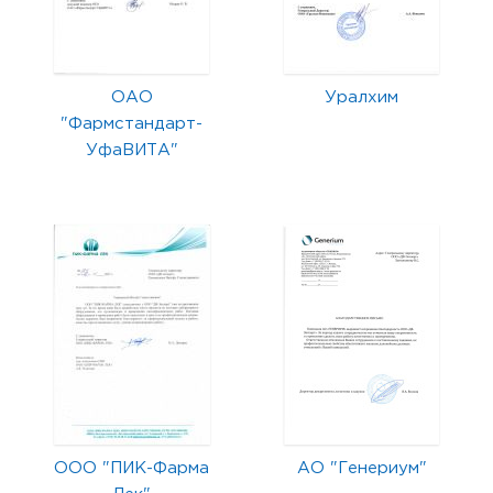
ОАО
Уралхим
"Фармстандарт-
УфаВИТА"
ООО "ПИК-Фарма
АО "Генериум"