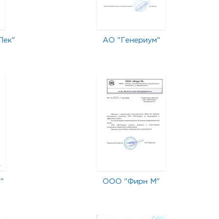
Лек"
АО "Генериум"
"
ООО "Фирн М"