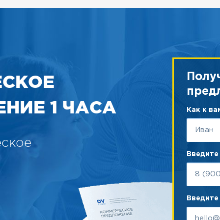
ЕСКОЕ
Полу
пред
НИЕ 1 ЧАСА
Как к в
еское
Введите
Введите 