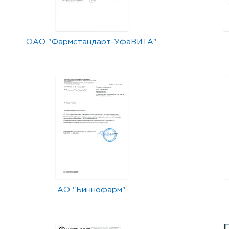
ОАО "Фармстандарт-УфаВИТА"
АО "Биннофарм"