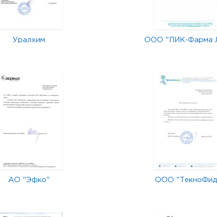
Уралхим
ООО "ПИК-Фарма 
АО "Эфко"
ООО "ТекноФид