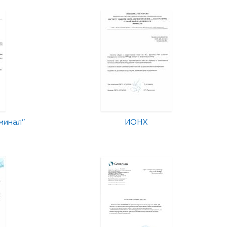
минал"
ИОНХ