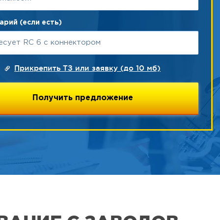
рий (если есть)
Прикрепить ТЗ или заявку (до 10 мб)