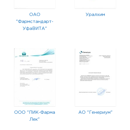
ОАО
Уралхим
"Фармстандарт-
УфаВИТА"
ООО "ПИК-Фарма
АО "Генериум"
Лек"