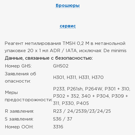
Брошюры
сервис
Реагент метилирования TMSH 0,2 М в метанольной
упаковке 20 х 1 мл ADR / IATA, исключая: De minimis
Данные, связанные с безопасностью:
Номер GHS:
GHS02
Заявления об
H301, H311, H331, H370
опасности:
Р233, P261sh, P264W, Р301 + 310,
Меры
Р302 + 352, 340 + Р304, P309 +
предосторожности:
311, Р330, Р405
R заявления:
R23 / 24/2539/23/24/25
S заявления:
S36 / 37
Номер ООН:
3316