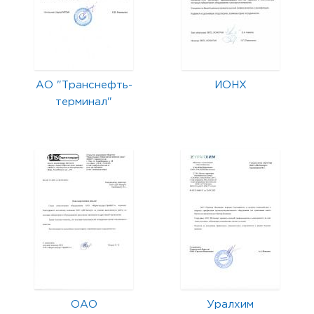
АО "Транснефть-
ИОНХ
терминал"
ОАО
Уралхим