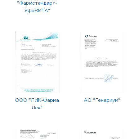
"Фармстандарт-
УфаВИТА"
ООО "ПИК-Фарма
АО "Генериум"
Лек"