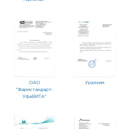
ОАО
Уралхим
"Фармстандарт-
УфаВИТА"