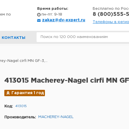
Время работы:
Бесплатно по Рос
8 (800)555-5
ем по
пн-пт: 9-18
zakaz@dv-expert.ru
Телефоны в реги
КОНТАКТЫ
ey-Nagel cirfi MN GF-3,...
413015 Macherey-Nagel cirfi MN GF
Гарантия 1 год
Код:
413015
Производитель:
MACHEREY-NAGEL