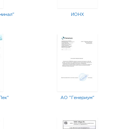
минал"
ИОНХ
Лек"
АО "Генериум"