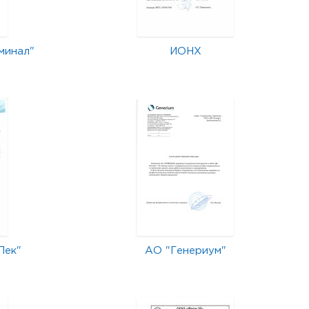
минал"
ИОНХ
Лек"
АО "Генериум"