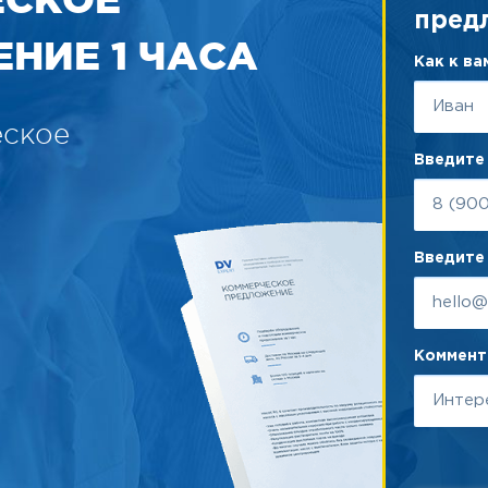
пред
НИЕ 1 ЧАСА
Как к в
еское
Введите
Введите 
Коммента