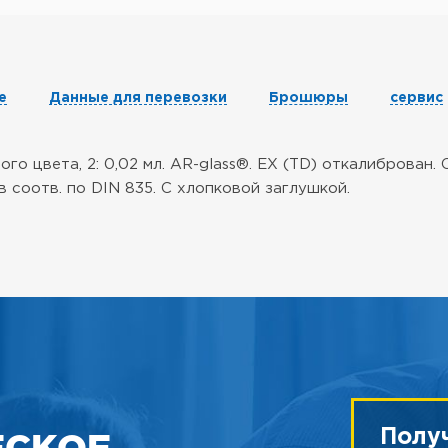
е
Данные для перевозки
Брошюры
сервис
го цвета, 2: 0,02 мл. AR-glass®. EX (TD) откалиброван.
 в соотв. по DIN 835. С хлопковой заглушкой.
ЕСКОЕ
Полу