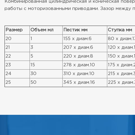
Комбинированная цилиндрическая и коническая повер
работы с моторизованными приводами. Зазор между пе
Размер
Объем мл
Пестик мм
Ступка мм
20
1
155 x диам.6
80 x диам.1
21
3
207 x диам.6
120 x диам.
22
5
220 x диам.8
150 x диам.
23
15
278 x диам.10
175 x диам.
24
30
310 x диам.10
215 x диам.
25
50
345 x диам.16
225 x диам.