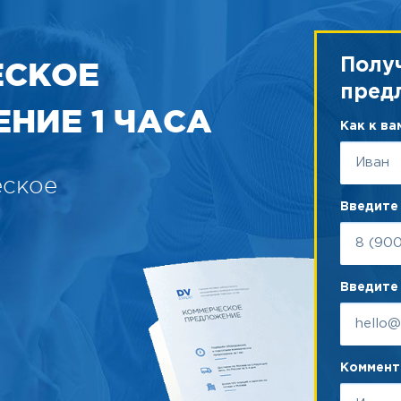
ЕСКОЕ
Полу
пред
НИЕ 1 ЧАСА
Как к в
еское
Введите
Введите 
Коммента