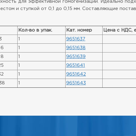
хность для эффективной гомогенизации. Идеально подх
стом и ступкой от 0,1 до 0,15 мм. Составляющие поста
Кол-во в упак.
Кат. номер
Цена с НДС, 
3
1
9651637
16
1
9651638
18
1
9651639
25
1
9651641
32
1
9651642
38
1
9651643