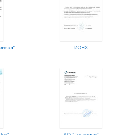
минал"
ИОНХ
Лек"
АО "Генериум"