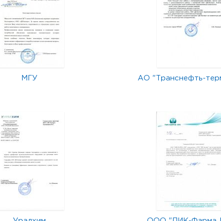
МГУ
АО "Транснефть-тер
Уралхим
ООО "ПИК-Фарма 