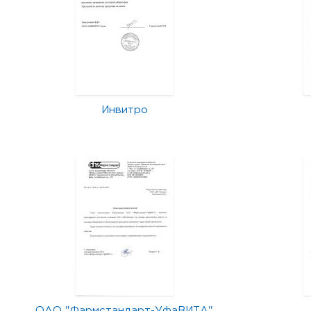
Инвитро
ОАО "Фармстандарт-УфаВИТА"