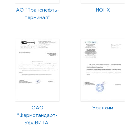
АО "Транснефть-
ИОНХ
терминал"
ОАО
Уралхим
"Фармстандарт-
УфаВИТА"