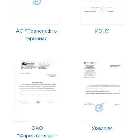
АО "Транснефть-
ИОНХ
терминал"
ОАО
Уралхим
"Фармстандарт-