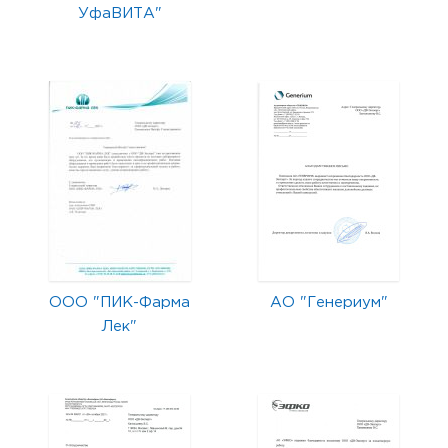
УфаВИТА"
ООО "ПИК-Фарма
АО "Генериум"
Лек"