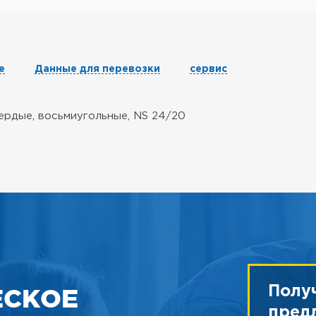
е
Данные для перевозки
сервис
ердые, восьмиугольные, NS 24/20
ЕСКОЕ
Полу
пред