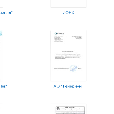
минал"
ИОНХ
Лек"
АО "Генериум"