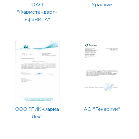
ОАО
Уралхим
"Фармстандарт-
УфаВИТА"
ООО "ПИК-Фарма
АО "Генериум"
Лек"