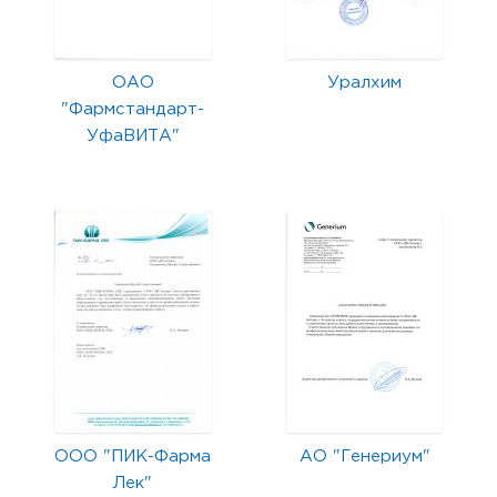
ОАО
Уралхим
"Фармстандарт-
УфаВИТА"
ООО "ПИК-Фарма
АО "Генериум"
Лек"