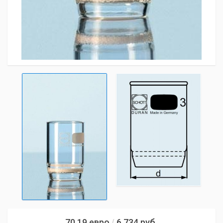
70,19
евро
6 734
руб.
/