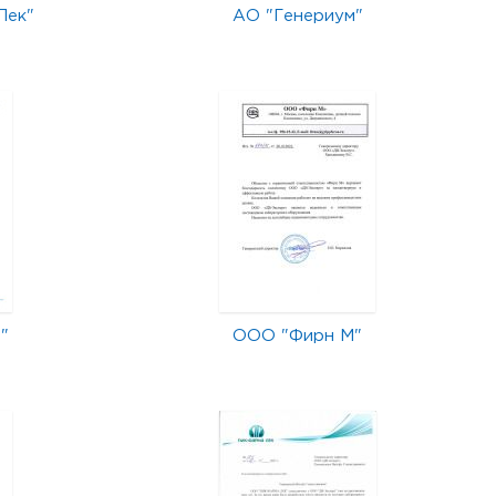
Лек"
АО "Генериум"
"
ООО "Фирн М"