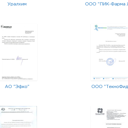
Уралхим
ООО "ПИК-Фарма 
АО "Эфко"
ООО "ТекноФид