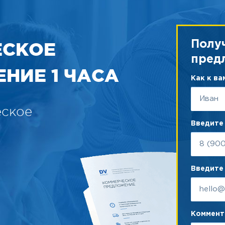
ЕСКОЕ
Полу
пред
НИЕ 1 ЧАСА
Как к в
еское
Введите
Введите 
Коммента