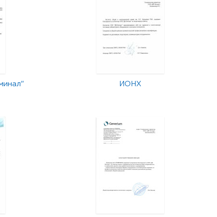
минал"
ИОНХ