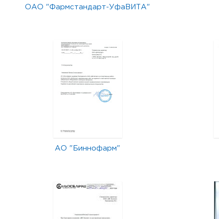
ОАО "Фармстандарт-УфаВИТА"
АО "Биннофарм"