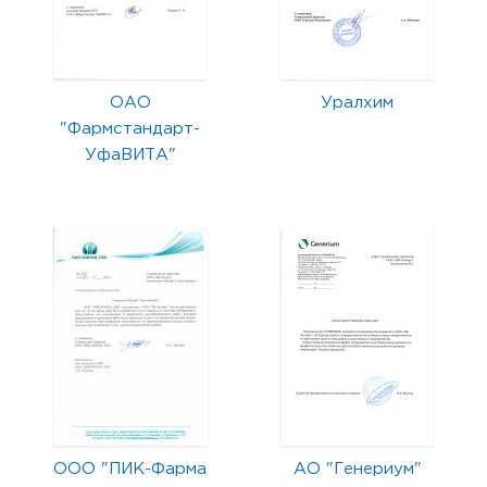
ОАО
Уралхим
"Фармстандарт-
УфаВИТА"
ООО "ПИК-Фарма
АО "Генериум"