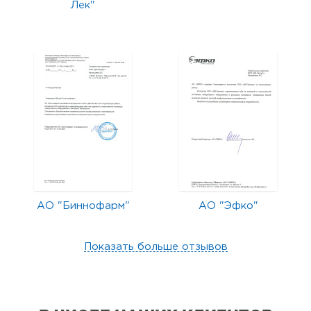
Лек"
АО "Биннофарм"
АО "Эфко"
Показать больше отзывов