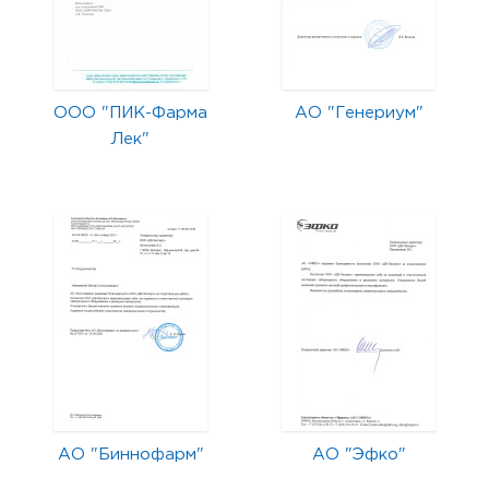
ООО "ПИК-Фарма
АО "Генериум"
Лек"
АО "Биннофарм"
АО "Эфко"