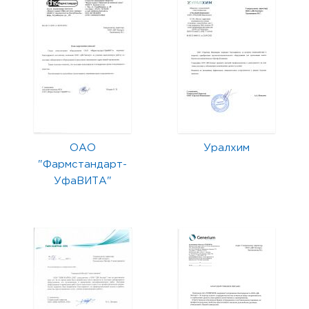
ОАО
Уралхим
"Фармстандарт-
УфаВИТА"