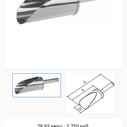
28,93
евро
2 750
руб.
/