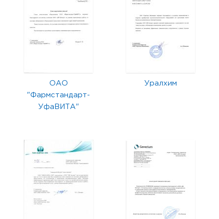
ОАО
Уралхим
"Фармстандарт-
УфаВИТА"