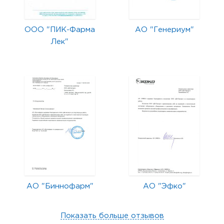
ООО "ПИК-Фарма
АО "Генериум"
Лек"
АО "Биннофарм"
АО "Эфко"
Показать больше отзывов