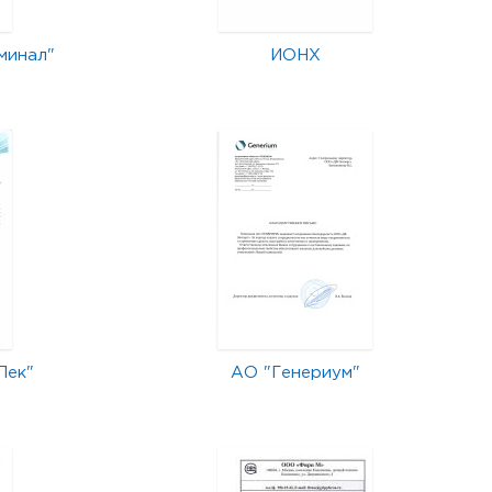
минал"
ИОНХ
Лек"
АО "Генериум"