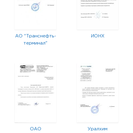
АО "Транснефть-
ИОНХ
терминал"
ОАО
Уралхим