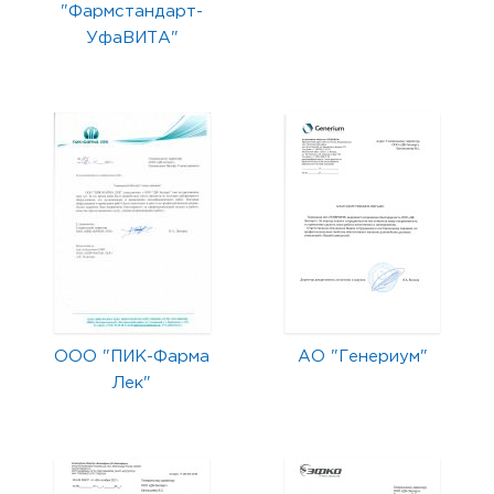
"Фармстандарт-
УфаВИТА"
ООО "ПИК-Фарма
АО "Генериум"
Лек"