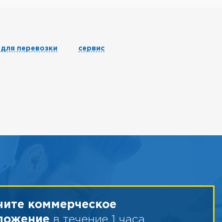
 для перевозки
сервис
чите коммерческое
в течение 1 часа
ложение