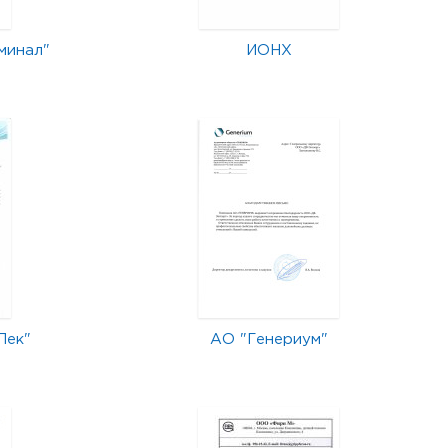
минал"
ИОНХ
Лек"
АО "Генериум"