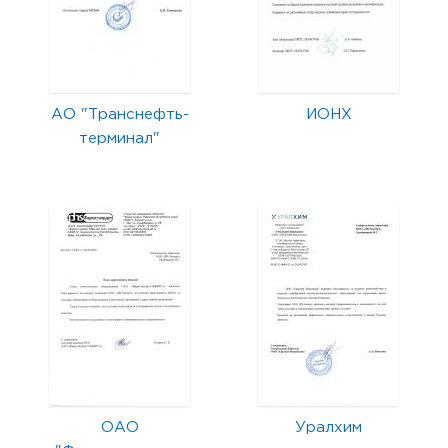
АО "Транснефть-
ИОНХ
терминал"
ОАО
Уралхим