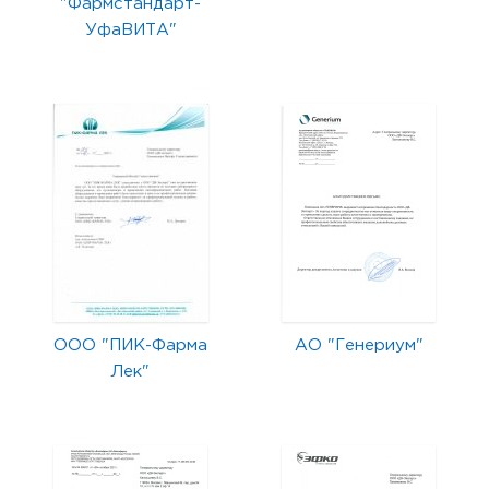
"Фармстандарт-
УфаВИТА"
ООО "ПИК-Фарма
АО "Генериум"
Лек"