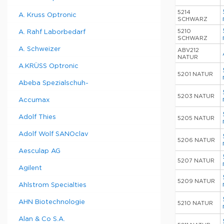
5214
A. Kruss Optronic
SCHWARZ
5210
A. Rahf Laborbedarf
SCHWARZ
A. Schweizer
ABV212
NATUR
A.KRÜSS Optronic
5201 NATUR
Abeba Spezialschuh-
5203 NATUR
Accumax
Adolf Thies
5205 NATUR
Adolf Wolf SANOclav
5206 NATUR
Aesculap AG
5207 NATUR
Agilent
5209 NATUR
Ahlstrom Specialties
AHN Biotechnologie
5210 NATUR
Alan & Co S.A.