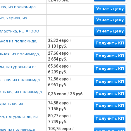
52 415
руб.
ная, из полиамида,
Узнать цену
м, черная, из
Узнать цену
Узнать цену
 пластика, PU = 1000
32,32
евро
/
ьная из полиамида,
Получить КП
3 101
руб.
27,66
евро
/
ьная, из полиамида,
Получить КП
2 654
руб.
65,66
евро
/
мм, натуральная из
Получить КП
6 299
руб.
72,56
евро
/
альная из полиамида,
Получить КП
6 961
руб.
альная, из полиамида,
0,36
евро
/
35
руб.
Получить КП
74,58
евро
/
уральная из
Получить КП
7 155
руб.
80,77
евро
/
м, натуральная, из
Получить КП
7 749
руб.
103,75
евро
/
ьные из полиамида