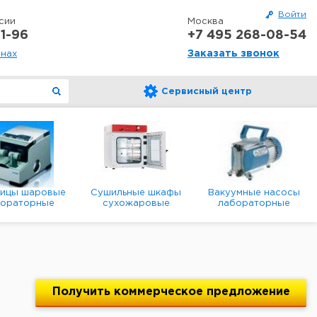
Войти
сии
Москва
1-96
+7 495 268-08-54
Заказать звонок
онах
Сервисный центр
ницы шаровые
Сушильные шкафы
Вакуумные насосы
бораторные
сухожаровые
лабораторные
анетарные
лабораторные
диафрагменные
мембранные
Получить
коммерческое
предложение