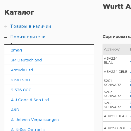
Wurtt Al
Каталог
Товары в наличии
Сортировать:
Производители
Артикул
2mag
ABV224
3M Deutschland
BLAU
4titude Ltd.
ABV224 GELB
9.190 980
5201
SCHWARZ
9.536 800
5203
SCHWARZ
A J Cope & Son Ltd.
5205
SCHWARZ
A&D
ABV218 BLAU
A. Johnen Verpackungen
ABV250 ROT
A. Krüss Optronic