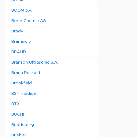
BOLA
BOOM b.v.
Borer Chemie AG
Brady
Bramswig
BRAND
Branson Ultrasonic S.A.
Braun Petzold
Brookfield
BSN medical
BTX
BUCHI
Buddeberg
Buehler