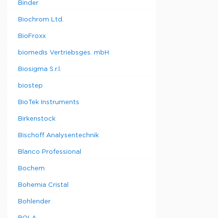
Binder
Biochrom Ltd.
BioFroxx
biomedis Vertriebsges. mbH
Biosigma S.r.l.
biostep
BioTek Instruments
Birkenstock
Bischoff Analysentechnik
Blanco Professional
Bochem
Bohemia Cristal
Bohlender