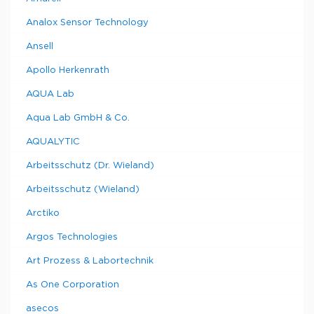
800
203
3,8
3,8
1
6287506
Analox Sensor Technology
МГц
1000
Ansell
178
2,5
3,8
1
6287507
МГц
Apollo Herkenrath
1000
203
2,5
3,8
1
6287508
МГц
AQUA Lab
Aqua Lab GmbH & Co.
AQUALYTIC
Arbeitsschutz (Dr. Wieland)
Arbeitsschutz (Wieland)
Arctiko
Argos Technologies
Art Prozess & Labortechnik
As One Corporation
asecos