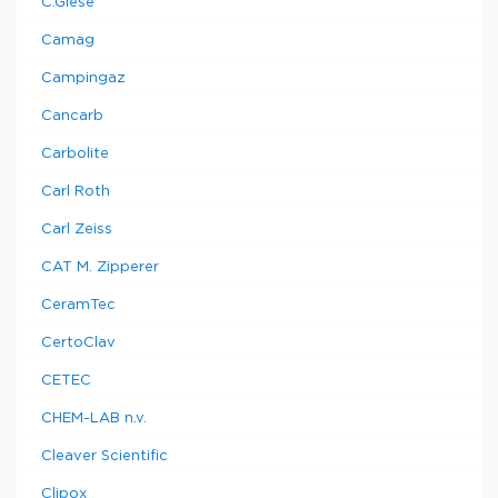
C.Giese
Camag
Campingaz
Cancarb
Carbolite
Carl Roth
Carl Zeiss
CAT M. Zipperer
CeramTec
CertoClav
CETEC
CHEM-LAB n.v.
Cleaver Scientific
Clipox