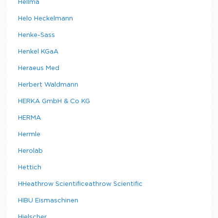
Hellma
Helo Heckelmann
Henke-Sass
Henkel KGaA
Heraeus Med
Herbert Waldmann
HERKA GmbH & Co KG
HERMA
Hermle
Herolab
Hettich
HHeathrow Scientificeathrow Scientific
HIBU Eismaschinen
Hielscher