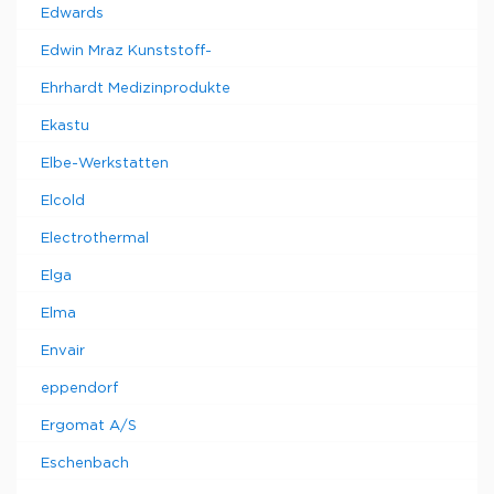
Edwards
Edwin Mraz Kunststoff-
Ehrhardt Medizinprodukte
Ekastu
Elbe-Werkstatten
Elcold
Electrothermal
Elga
Elma
Envair
eppendorf
Ergomat A/S
Eschenbach