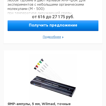
любой турбине и дают нулевой ЯМР-фон. Для
способностью
экспериментов с небольшими органическими
молекулами (M ~ 500)
при температуре окружающей среды.
от
616
до
27 175
руб.
Внешний диаметр: 4,947 ±0,019 мм
Внутренний диаметр: 4,1 мм
Получить предложение
Толщина стенок: 0,43 мм
Подробнее
Кол-
Длинна
Равностенность
Выпуклость
Кат.
Тип
во в
мм.
мкм.
мкм.
номер
упак.
100
178
51
50
1
6287513
МГц
100
203
51
50
1
6287514
МГц
200
178
51
25
1
6287515
МГц
200
203
51
25
1
6287516
МГц
300
178
51
13
1
6287517
МГц
300
ЯМР-ампулы, 5 мм, Wilmad, точные
203
51
13
1
6287518