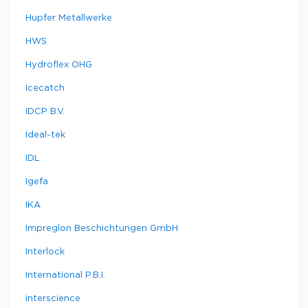
Hupfer Metallwerke
HWS
Hydroflex OHG
Icecatch
IDCP B.V.
Ideal-tek
IDL
Igefa
IKA
Impreglon Beschichtungen GmbH
Interlock
International P.B.I.
interscience