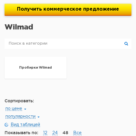
Получить
коммерческое
предложение
Wilmad
Пробирки Wilmad
Сортировать:
по цене
популярности
Вид таблицей
Показывать по:
48
12
24
Все