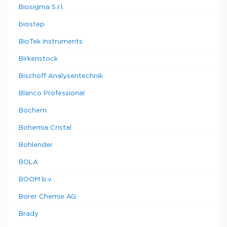
Biosigma S.r.l.
biostep
BioTek Instruments
Birkenstock
Bischoff Analysentechnik
Blanco Professional
Bochem
Bohemia Cristal
Bohlender
BOLA
BOOM b.v.
Borer Chemie AG
Brady