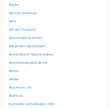
Bayha
Becton Dickinson
Behr
Bel-Art Products
Benchmark Scientific
Bergmann Kartonagen
Bernd Bosch Maschinenbau
Berufskleidung24.de e.K.
Bimos
Binder
Biochrom Ltd.
BioFroxx
biomedis Vertriebsges. mbH