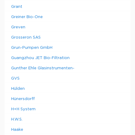
Grant
Greiner Bio-One
Greven
Grosseron SAS
Grun-Pumpen GmbH
Guangzhou JET Bio-Filtration
Gunther Ehle Glasinstrumenten-
GVS
Hülden
Hünersdorff
H+H System
H.W.S.
Haake