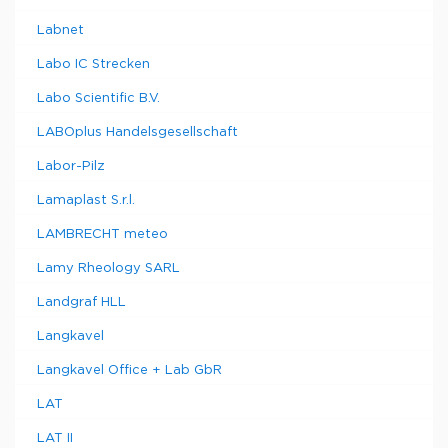
Labnet
Labo IC Strecken
Labo Scientific B.V.
LABOplus Handelsgesellschaft
Labor-Pilz
Lamaplast S.r.l.
LAMBRECHT meteo
Lamy Rheology SARL
Landgraf HLL
Langkavel
Langkavel Office + Lab GbR
LAT
LAT II