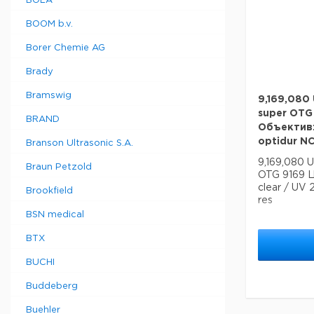
BOLA
BOOM b.v.
Borer Chemie AG
Brady
Bramswig
9,169,080
super OTG
BRAND
Объектив: 
optidur NC
Branson Ultrasonic S.A.
9,169,080 
Braun Petzold
OTG 9169 Ц
clear / UV 2
Brookfield
res
BSN medical
BTX
BUCHI
Buddeberg
Buehler