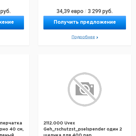
руб.
34,39
евро
3 299
руб.
/
жение
Получить предложение
Подробнее
 перчатка
2112.000 Uvex
рно 40 см,
Geh_rschutzst_pselspender один 2
еленый,
щелчка для 400 пар