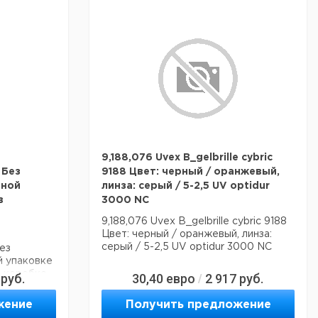
9,188,076 Uvex B_gelbrille cybric
 Без
9188 Цвет: черный / оранжевый,
ьной
линза: серый / 5-2,5 UV optidur
в
3000 NC
9,188,076 Uvex B_gelbrille cybric 9188
Цвет: черный / оранжевый, линза:
серый / 5-2,5 UV optidur 3000 NC
ез
й упаковке
й коробке
руб.
30,40
евро
2 917
руб.
/
жение
Получить предложение