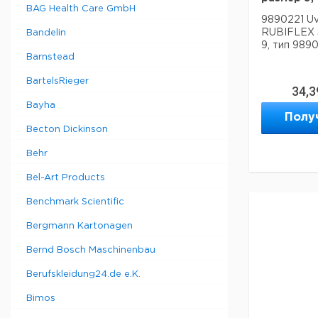
BAG Health Care GmbH
9890221 U
RUBIFLEX S
Bandelin
9, тип 9890
Barnstead
BartelsRieger
34,3
Bayha
Полу
Becton Dickinson
Behr
Bel-Art Products
Benchmark Scientific
Bergmann Kartonagen
Bernd Bosch Maschinenbau
Berufskleidung24.de e.K.
Bimos