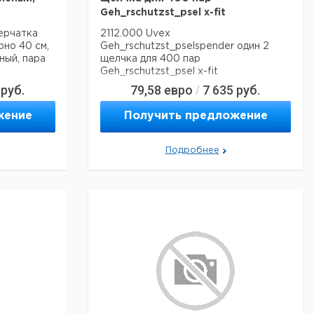
Geh_rschutzst_psel x-fit
ерчатка
2112.000 Uvex
но 40 см,
Geh_rschutzst_pselspender один 2
ный, пара
щелчка для 400 пар
Geh_rschutzst_psel x-fit
руб.
79,58
евро
7 635
руб.
/
жение
Получить предложение
Подробнее