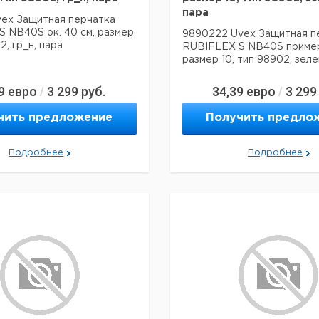
пара
vex Защитная перчатка
 NB40S ок. 40 см, размер
9890222 Uvex Защитная п
2, гр_н, пара
RUBIFLEX S NB40S пример
размер 10, тип 98902, зеле
9
евро
3 299
руб.
34,39
евро
3 299
/
/
чить предложение
Получить предло
Подробнее
Подробнее