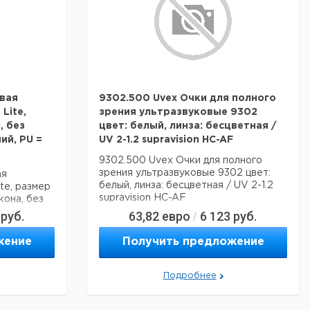
вая
9302.500 Uvex Очки для полного
Lite,
зрения ультразвуковые 9302
, без
цвет: белый, линза: бесцветная /
ий, PU =
UV 2-1.2 supravision HC-AF
9302.500 Uvex Очки для полного
зрения ультразвуковые 9302 цвет:
ая
белый, линза: бесцветная / UV 2-1.2
te, размер
supravision HC-AF
кона, без
руб.
63,82
евро
6 123
руб.
/
жение
Получить предложение
Подробнее