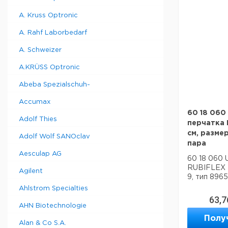
A. Kruss Optronic
A. Rahf Laborbedarf
A. Schweizer
A.KRÜSS Optronic
Abeba Spezialschuh-
Accumax
60 18 060
Adolf Thies
перчатка 
см, размер
Adolf Wolf SANOclav
пара
Aesculap AG
60 18 060 
RUBIFLEX N
Agilent
9, тип 8965
Ahlstrom Specialties
63,7
AHN Biotechnologie
Полу
Alan & Co S.A.