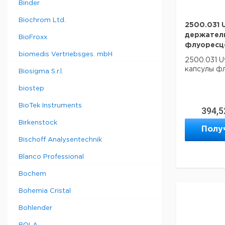
Binder
Biochrom Ltd.
2500.031 
держател
BioFroxx
флуоресц
biomedis Vertriebsges. mbH
2500.031 
капсулы ф
Biosigma S.r.l.
biostep
BioTek Instruments
394,5
Birkenstock
Полу
Bischoff Analysentechnik
Blanco Professional
Bochem
Bohemia Cristal
Bohlender