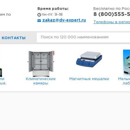
Время работы:
Бесплатно по Рос
8 (800)555-5
ем по
пн-пт: 9-18
zakaz@dv-expert.ru
Телефоны в реги
КОНТАКТЫ
ли
Климатические
Магнитные мешалки
Мель
ые,
камеры
ла
е,
пл
ые