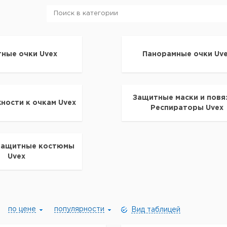
ные очки Uvex
Панорамные очки Uv
Защитные маски и повя
ности к очкам Uvex
Респираторы Uvex
Защитные костюмы
Uvex
по цене
популярности
Вид таблицей