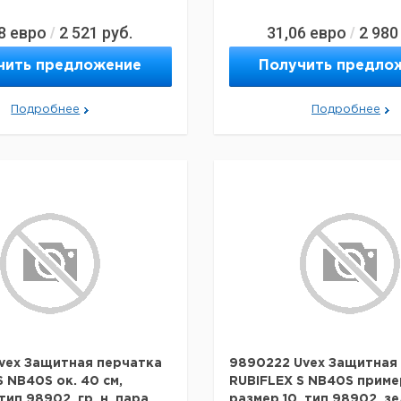
8
евро
2 521
руб.
31,06
евро
2 980
/
/
чить предложение
Получить предло
Подробнее
Подробнее
vex Защитная перчатка
9890222 Uvex Защитная
S NB40S ок. 40 см,
RUBIFLEX S NB40S приме
тип 98902, гр_н, пара
размер 10, тип 98902, з