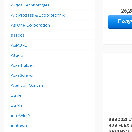
Argos Technologies
26,2
Art Prozess & Labortechnik
Полу
As One Corporation
asecos
ASPURE
Atago
Aug. Hulden
Aug.Schwan
Axel von Gunten
Bühler
Bürkle
B-SAFETY
9890221 U
RUBIFLEX 
B. Braun
размер 9, 