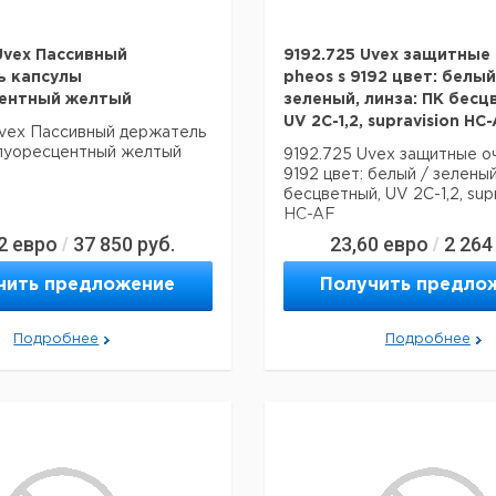
Uvex Пассивный
9192.725 Uvex защитные
ь капсулы
pheos s 9192 цвет: белый
ентный желтый
зеленый, линза: ПК бесц
UV 2C-1,2, supravision HC
Uvex Пассивный держатель
луоресцентный желтый
9192.725 Uvex защитные оч
9192 цвет: белый / зеленый
бесцветный, UV 2C-1,2, supr
HC-AF
2
евро
37 850
руб.
23,60
евро
2 264
/
/
чить предложение
Получить предло
Подробнее
Подробнее