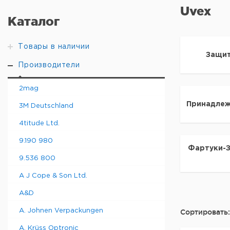
Uvex
Каталог
Товары в наличии
Защит
Производители
2mag
Принадлеж
3M Deutschland
4titude Ltd.
9.190 980
Фартуки-
9.536 800
A J Cope & Son Ltd.
A&D
A. Johnen Verpackungen
Сортировать:
A. Krüss Optronic