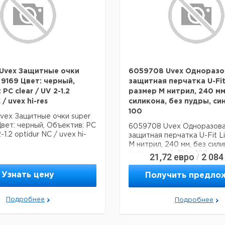
 Uvex Защитные очки
6059708 Uvex Одноразо
 9169 Цвет: черный,
защитная перчатка U-Fit 
PC clear / UV 2-1.2
размер M нитрил, 240 мм
 / uvex hi-res
силикона, без пудры, син
100
Uvex Защитные очки super
вет: черный, Объектив: PC
6059708 Uvex Одноразов
-1.2 optidur NC / uvex hi-
защитная перчатка U-Fit Li
M нитрил, 240 мм, без сили
пудры, синий, PU = 100
21,72
евро
2 084
/
Узнать цену
Получить предло
Подробнее
Подробнее