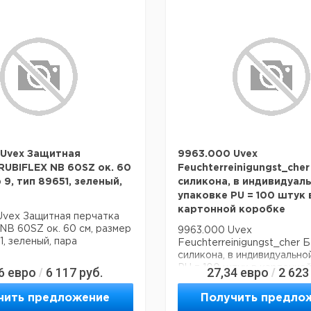
 Uvex Защитная
9963.000 Uvex
RUBIFLEX NB 60SZ ок. 60
Feuchterreinigungst_cher
 9, тип 89651, зеленый,
силикона, в индивидуал
упаковке PU = 100 штук 
картонной коробке
Uvex Защитная перчатка
B 60SZ ок. 60 см, размер
9963.000 Uvex
1, зеленый, пара
Feuchterreinigungst_cher Б
силикона, в индивидуально
PU = 100 штук в картонно
6
евро
6 117
руб.
27,34
евро
2 623
/
/
чить предложение
Получить предло