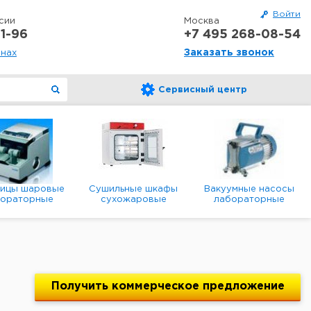
Войти
сии
Москва
1-96
+7 495 268-08-54
Заказать звонок
онах
Сервисный центр
ницы шаровые
Сушильные шкафы
Вакуумные насосы
бораторные
сухожаровые
лабораторные
анетарные
лабораторные
диафрагменные
мембранные
Получить
коммерческое
предложение