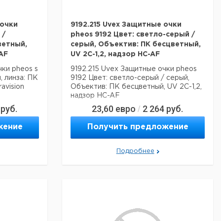
 очки
9192.215 Uvex Защитные очки
 /
pheos 9192 Цвет: светло-серый /
ветный,
серый, Объектив: ПК бесцветный,
-AF
UV 2C-1,2, надзор HC-AF
ки pheos s
9192.215 Uvex Защитные очки pheos
, линза: ПК
9192 Цвет: светло-серый / серый,
avision
Объектив: ПК бесцветный, UV 2C-1,2,
надзор HC-AF
руб.
23,60
евро
2 264
руб.
/
жение
Получить предложение
Подробнее