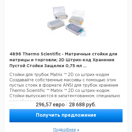
многоканальный доступ пипеток к 2D трубам и устраняет
риск загрязнения благодаря конструкции крышки,
Данные для перевозки (реальные данные могут
которая не соприкасается со столешницей.
отличаться)
Крышка стойки защелки может быть поднята роботом
Страна происхождения:
Соединенные Штаты
для доступа к 2D трубе с помощью автоматизированных
систем обработки жидкости и приложений с высокой
Вес брутто:
180 г
пропускной способностью
3
Объем упаковки:
0,001 м
Гарантия
: 90 дней
Цвет белый
Описание: Пустая Snap Rack
4896 Thermo Scientific - Матричные стойки для
Материал: пластик
матрицы и торговли; 2D Штрих-код Хранения
Для Использования с: пробирками 1,4 мл
Пустой Стойки Защелки 0,75 мл ...
Держит: 2D Matrix Tubes
Стойки для трубок Matrix ™ 2D со штрих-кодом
Тип: Пустая Стойка Snap
Создавайте собственные массивы с помощью этих
пустых стоек в формате ANSI для трубок хранения
Технические данные:
Thermo Scientific ™ Matrix ™ 2D со штрих-кодом.
Цвет:
белый
Стойки выпускаются в запатентованном, специально
Данные для перевозки (реальные данные могут
разработанном, стекируемом формате
296,57
евро
28 688
руб.
/
отличаться)
микропланшетов и оснащены крышками для
фиксации образцов.
Страна происхождения:
Израиль
Получить предложение
Превосходный дизайн стеллажей
Вес брутто:
1,62 кг
3
Объем упаковки:
0,007 м
В отличие от традиционных пробирок или блоков,
двумерные пробирки для хранения штрихкодов в
Подробнее