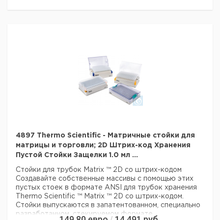
формате Matrix 96 доступны в запатентованном,
специально разработанном, штабелируемом корпусе для
микропланшетов
Стойки-защелки для экономии драгоценного места
Конструкция стойки с защелкой обеспечивает ручной
многоканальный доступ пипеток к 2D трубам и устраняет
риск загрязнения благодаря конструкции крышки,
которая не соприкасается со столом.
Крышка стойки защелки может быть поднята роботом
для доступа к 2D трубе с помощью автоматизированных
систем обработки жидкости и приложений с высокой
пропускной способностью
Гарантия
: 90 дней
Цвет белый
Описание: Пустая защелка
4897 Thermo Scientific - Матричные стойки для
Материал: пластик
матрицы и торговли; 2D Штрих-код Хранения
Для использования с: 0,75 мл
Пустой Стойки Защелки 1.0 мл ...
Держит: 2D Matrix Tubes
Стойки для трубок Matrix ™ 2D со штрих-кодом
Тип: Пустая защелка
Создавайте собственные массивы с помощью этих
пустых стоек в формате ANSI для трубок хранения
Технические данные:
Thermo Scientific ™ Matrix ™ 2D со штрих-кодом.
Цвет:
белый
Стойки выпускаются в запатентованном, специально
Данные для перевозки (реальные данные могут
разработанном, стекируемом формате
149,80
евро
14 491
руб.
/