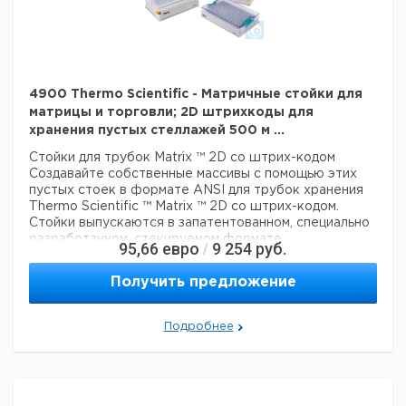
систем обработки жидкости и приложений с высокой
Тип: Пустая защелка
пропускной способностью
Технические данные:
Гарантия
: 90 дней
Цвет белый
Цвет:
белый
Данные для перевозки (реальные данные могут
Описание: Пустая защелка
4900 Thermo Scientific - Матричные стойки для
отличаться)
Материал: пластик
матрицы и торговли; 2D штрихкоды для
Страна происхождения:
Израиль
Для использования с: 500 мкл пробирок с DuraSeals
хранения пустых стеллажей 500 м ...
Вес брутто:
870 г
Держит: 2D Matrix Tubes
3
Стойки для трубок Matrix ™ 2D со штрих-кодом
Объем упаковки:
0,005 м
Тип: Пустая защелка
Создавайте собственные массивы с помощью этих
пустых стоек в формате ANSI для трубок хранения
Технические данные:
Thermo Scientific ™ Matrix ™ 2D со штрих-кодом.
Цвет:
белый
Стойки выпускаются в запатентованном, специально
Данные для перевозки (реальные данные могут
разработанном, стекируемом формате
95,66
евро
9 254
руб.
/
отличаться)
микропланшетов и оснащены крышками для
фиксации образцов.
Страна происхождения:
Израиль
Получить предложение
Превосходный дизайн стеллажей
Вес брутто:
910 г
3
Объем упаковки:
0,004 м
В отличие от традиционных пробирок или блоков,
двумерные пробирки для хранения штрихкодов в
Подробнее
формате Matrix 96 доступны в запатентованном,
специально разработанном, штабелируемом корпусе для
микропланшетов.
Стойки-защелки для экономии драгоценного места