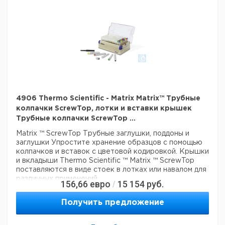
Конструкция стойки с защелкой обеспечивает ручной
многоканальный доступ пипеток к 2D трубам и устраняет
риск загрязнения благодаря конструкции крышки,
которая не соприкасается со столешницей.
Крышка стойки защелки может быть поднята роботом
для доступа к 2D трубе с помощью автоматизированных
систем обработки жидкости и приложений с высокой
пропускной способностью
Гарантия
: 90 дней
Цвет белый
Описание: Пустая защелка
4906 Thermo Scientific - Matrix Matrix™ Трубные
Материал: пластик
колпачки ScrewTop, лотки и вставки крышек
Для использования с: 500 мкл винтовыми трубками
Трубные колпачки ScrewTop ...
Держит: 2D Matrix Tubes
Matrix ™ ScrewTop Трубные заглушки, поддоны и
Тип: Пустая защелка
заглушки
Упростите хранение образцов с помощью
колпачков и вставок с цветовой кодировкой. Крышки
Технические данные:
и вкладыши Thermo Scientific ™ Matrix ™ ScrewTop
Цвет:
белый
поставляются в виде стоек в лотках или навалом для
Данные для перевозки (реальные данные могут
различных применений.
156,66
евро
15 154
руб.
/
отличаться)
Превосходный дизайн кепки
Страна происхождения:
Израиль
Получить предложение
Крышки с прокладками обеспечивают критическую
Вес брутто:
770 г
защиту образца в течение всего срока хранения
3
Объем упаковки:
0,004 м
Мягкая прокладка сжимается для обеспечения