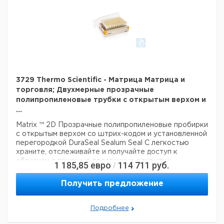
3729 Thermo Scientific - Матрица Матрица и
торговля; Двухмерные прозрачные
полипропиленовые трубки с открытым верхом и
...
Matrix ™ 2D Прозрачные полипропиленовые пробирки
с открытым верхом со штрих-кодом и установленной
перегородкой DuraSeal Sealum Seal
С легкостью
храните, отслеживайте и получайте доступ к
образцам с помощью прозрачных открытых
1 185,85
евро
114 711
руб.
/
колпачков Thermo Scientific ™ Matrix ™ 2D с открытым
верхом и установленной перегородкой DuraSeal.
Получить предложение
Постоянно установленная перегородка DuraSeal
обеспечивает легкий доступ к содержимому трубки
и обеспечивает длительное хранение при
Подробнее
температуре до -150 ° C. Запатентованный процесс