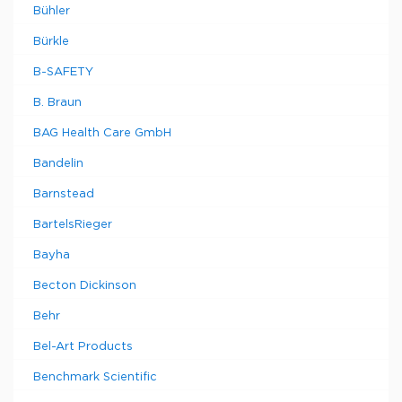
Bühler
Bürkle
B-SAFETY
B. Braun
BAG Health Care GmbH
Bandelin
Barnstead
BartelsRieger
Bayha
Becton Dickinson
Behr
Bel-Art Products
Benchmark Scientific