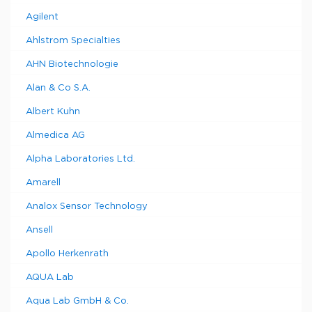
Haake
Вискозиметр
Agilent
Viscotester
Thermo
VT6R plus
1
9885075
Ahlstrom Specialties
Electron VT6R
100-240V
plus
50/60Hz
AHN Biotechnologie
Haake
Вискозиметр
Alan & Co S.A.
Viscotester
Thermo
VT7L plus
1
9885076
Electron VT7L
Albert Kuhn
100-240V
plus
50/60Hz
Almedica AG
RheoWin
ПО для
Alpha Laboratories Ltd.
управления
RheoWin/VT7L
VT7L plus,
1
9885077
Amarell
получения
и оценки
Analox Sensor Technology
данных
Ansell
Haake
Вискозиметр
Viscotester
Thermo
Apollo Herkenrath
VT7R 100-
1
9885078
Electron VT7R
240V
AQUA Lab
plus
50/60Hz
RheoWin
Aqua Lab GmbH & Co.