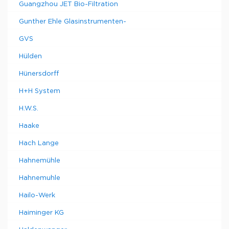
Guangzhou JET Bio-Filtration
Gunther Ehle Glasinstrumenten-
GVS
Hülden
Hünersdorff
H+H System
H.W.S.
Haake
Hach Lange
Hahnemühle
Hahnemuhle
Hailo-Werk
Haiminger KG