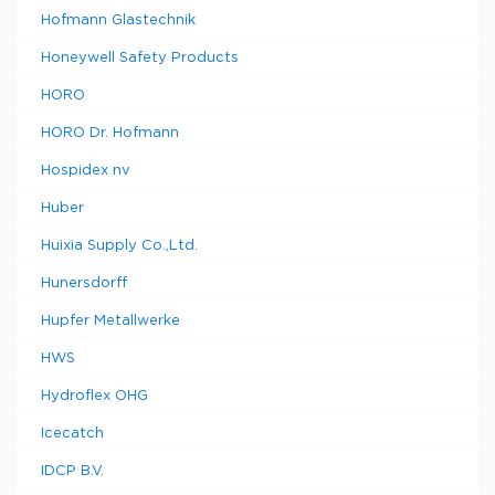
Hofmann Glastechnik
Honeywell Safety Products
HORO
HORO Dr. Hofmann
Hospidex nv
Huber
Huixia Supply Co.,Ltd.
Hunersdorff
Hupfer Metallwerke
HWS
Hydroflex OHG
Icecatch
IDCP B.V.