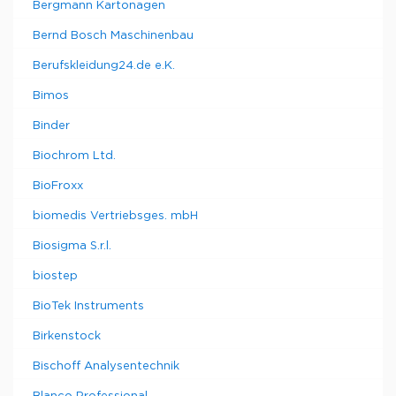
Bergmann Kartonagen
Bernd Bosch Maschinenbau
Berufskleidung24.de e.K.
Bimos
Binder
Biochrom Ltd.
BioFroxx
biomedis Vertriebsges. mbH
Biosigma S.r.l.
biostep
BioTek Instruments
Birkenstock
Bischoff Analysentechnik