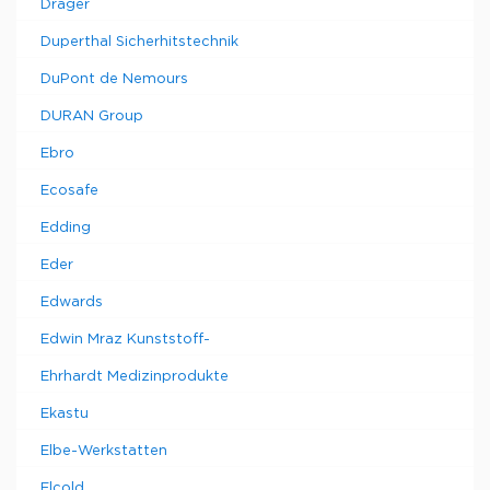
Drager
Duperthal Sicherhitstechnik
DuPont de Nemours
DURAN Group
Ebro
Ecosafe
Edding
Eder
Edwards
Edwin Mraz Kunststoff-
Ehrhardt Medizinprodukte
Ekastu
Elbe-Werkstatten
Elcold