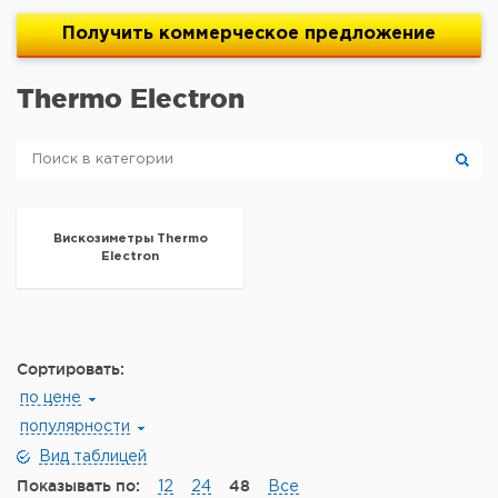
Получить
коммерческое
предложение
Thermo Electron
Вискозиметры Thermo
Electron
Сортировать:
по цене
популярности
Вид таблицей
Показывать по:
48
12
24
Все