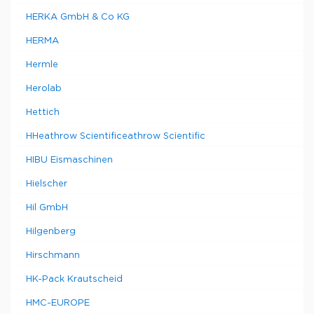
HERKA GmbH & Co KG
HERMA
Hermle
Herolab
Hettich
HHeathrow Scientificeathrow Scientific
HIBU Eismaschinen
Hielscher
Hil GmbH
Hilgenberg
Hirschmann
HK-Pack Krautscheid
HMC-EUROPE