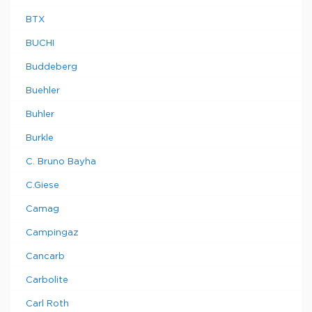
BTX
BUCHI
Buddeberg
Buehler
Buhler
Burkle
C. Bruno Bayha
C.Giese
Camag
Campingaz
Cancarb
Carbolite
Carl Roth