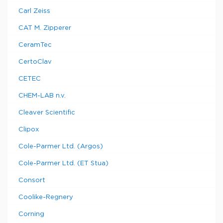
Carl Zeiss
CAT M. Zipperer
CeramTec
CertoClav
CETEC
CHEM-LAB n.v.
Cleaver Scientific
Clipox
Cole-Parmer Ltd. (Argos)
Cole-Parmer Ltd. (ET Stua)
Consort
Coolike-Regnery
Corning