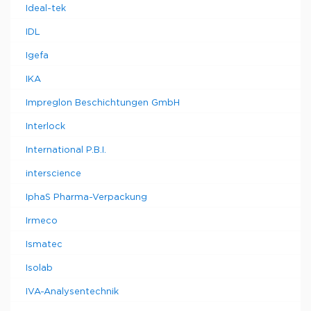
Ideal-tek
IDL
Igefa
IKA
Impreglon Beschichtungen GmbH
Interlock
International P.B.I.
interscience
IphaS Pharma-Verpackung
Irmeco
Ismatec
Isolab
IVA-Analysentechnik