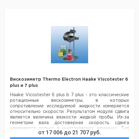
Вискозиметр Thermo Electron Haake Viscotester 6
plus и 7 plus
Haake Vicostester 6 plus b 7 plus - это классические
ротационные вискозиметры, в которых
сопротивление исследуемой жидкости измеряется
относительно скорости. Результатом модуля сдвига
является величина вязкости жидкой пробы. Из-за
геометрии вала достоверная скорость сдвига
измеряется только в ньютоновских единицах.
Тип
от
17 006
до
21 707
руб.
Haake Vicotester 7 plus
С RS 232 интерфейсом для