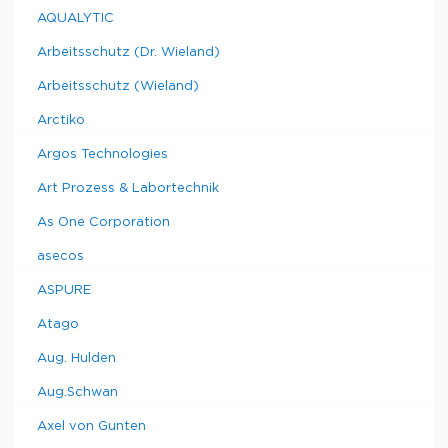
ПО для
AQUALYTIC
управления
RheoWin/VT7R
VT7R plus,
1
9885079
Arbeitsschutz (Dr. Wieland)
получения
и оценки
Arbeitsschutz (Wieland)
данных.
Arctiko
Рекомендуем купить по низкой цене.
Argos Technologies
Art Prozess & Labortechnik
As One Corporation
asecos
ASPURE
Atago
Aug. Hulden
Aug.Schwan
Axel von Gunten