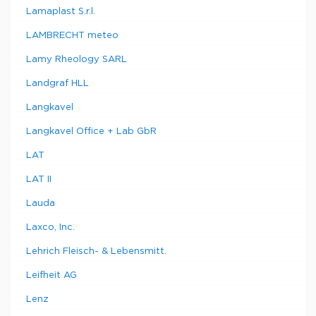
Lamaplast S.r.l.
LAMBRECHT meteo
Lamy Rheology SARL
Landgraf HLL
Langkavel
Langkavel Office + Lab GbR
LAT
LAT II
Lauda
Laxco, Inc.
Lehrich Fleisch- & Lebensmitt.
Leifheit AG
Lenz