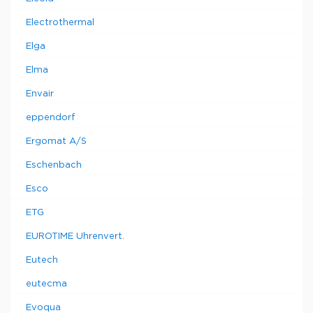
Electrothermal
Elga
Elma
Envair
eppendorf
Ergomat A/S
Eschenbach
Esco
ETG
EUROTIME Uhrenvert.
Eutech
eutecma
Evoqua