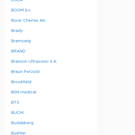
BOLA
BOOM b.v.
Borer Chemie AG
Brady
Bramswig
BRAND
Branson Ultrasonic S.A.
Braun Petzold
Brookfield
BSN medical
BTX
BUCHI
Buddeberg
Buehler