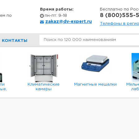
Время работы:
Бесплатно по Рос
8 (800)555-5
ем по
пн-пт: 9-18
zakaz@dv-expert.ru
Телефоны в реги
КОНТАКТЫ
ли
Климатические
Магнитные мешалки
Мель
ые,
камеры
ла
е,
пл
ые