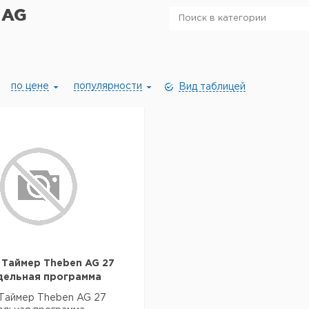
 AG
по цене
популярности
Вид таблицей
 Таймер Theben AG 27
дельная программа
 Таймер Theben AG 27