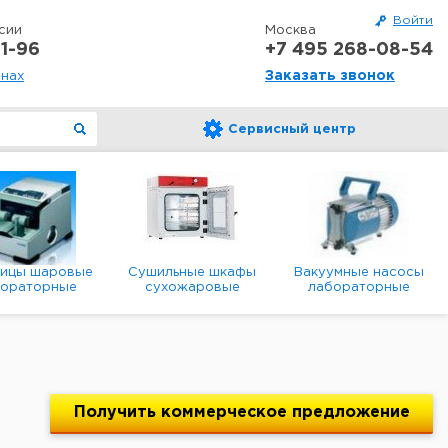
Войти
сии
Москва
1-96
+7 495 268-08-54
Заказать звонок
онах
Сервисный центр
ницы шаровые
Сушильные шкафы
Вакуумные насосы
бораторные
сухожаровые
лабораторные
анетарные
лабораторные
диафрагменные
мембранные
Получить
коммерческое
предложение