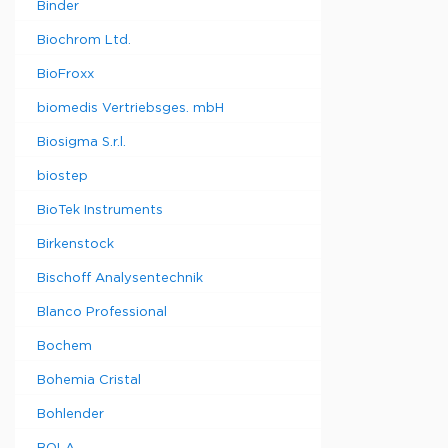
Binder
Biochrom Ltd.
BioFroxx
biomedis Vertriebsges. mbH
Biosigma S.r.l.
biostep
BioTek Instruments
Birkenstock
Bischoff Analysentechnik
Blanco Professional
Bochem
Bohemia Cristal
Bohlender