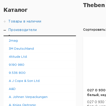
Theben
Каталог
Товары в наличии
Сортировать:
Производители
2mag
3M Deutschland
4titude Ltd.
9.190 980
9.536 800
A J Cope & Son Ltd.
A&D
027 0 930
белый, не
A. Johnen Verpackungen
027 0 930
A. Krüss Optronic