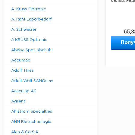
белый, нед
A. Kruss Optronic
A. Rahf Laborbedarf
A. Schweizer
65,3
A.KRÜSS Optronic
Полу
Abeba Spezialschuh-
Accumax
Adolf Thies
Adolf Wolf SANOclav
Aesculap AG
Agilent
Ahlstrom Specialties
AHN Biotechnologie
Alan & Co S.A.