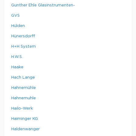
Gunther Ehle Glasinstrumenten-
GVS
Hülden
Hünersdorff
H+H System
H.W.S.
Haake
Hach Lange
Hahnemühle
Hahnemuhle
Hailo-Werk
Haiminger KG
Haldenwanger