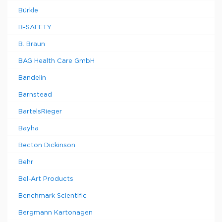
Bürkle
B-SAFETY
B. Braun
BAG Health Care GmbH
Bandelin
Barnstead
BartelsRieger
Bayha
Becton Dickinson
Behr
Bel-Art Products
Benchmark Scientific
Bergmann Kartonagen