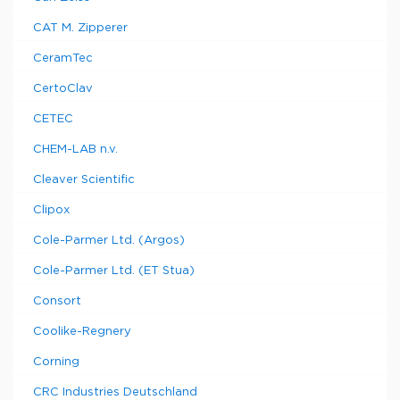
CAT M. Zipperer
CeramTec
CertoClav
CETEC
CHEM-LAB n.v.
Cleaver Scientific
Clipox
Cole-Parmer Ltd. (Argos)
Cole-Parmer Ltd. (ET Stua)
Consort
Coolike-Regnery
Corning
CRC Industries Deutschland