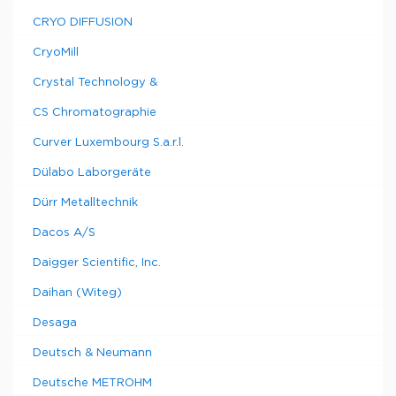
CRYO DIFFUSION
CryoMill
Crystal Technology &
CS Chromatographie
Curver Luxembourg S.a.r.l.
Dülabo Laborgeräte
Dürr Metalltechnik
Dacos A/S
Daigger Scientific, Inc.
Daihan (Witeg)
Desaga
Deutsch & Neumann
Deutsche METROHM