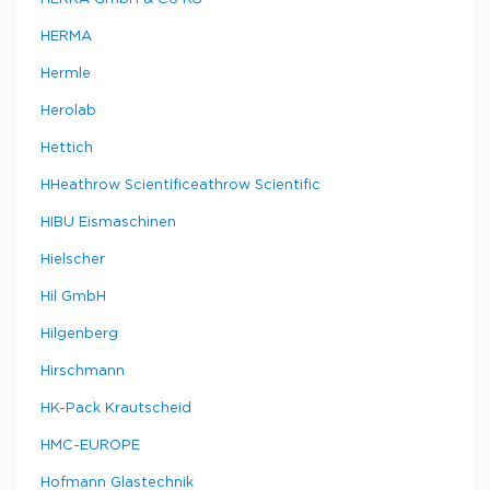
HERMA
Hermle
Herolab
Hettich
HHeathrow Scientificeathrow Scientific
HIBU Eismaschinen
Hielscher
Hil GmbH
Hilgenberg
Hirschmann
HK-Pack Krautscheid
HMC-EUROPE
Hofmann Glastechnik