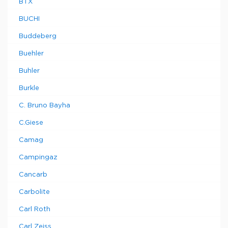
BTX
BUCHI
Buddeberg
Buehler
Buhler
Burkle
C. Bruno Bayha
C.Giese
Camag
Campingaz
Cancarb
Carbolite
Carl Roth
Carl Zeiss