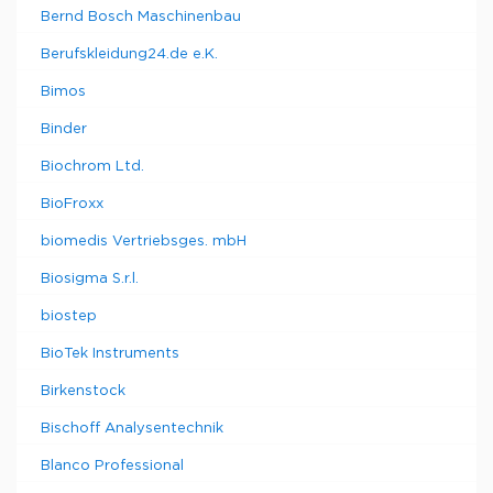
Bernd Bosch Maschinenbau
Berufskleidung24.de e.K.
Bimos
Binder
Biochrom Ltd.
BioFroxx
biomedis Vertriebsges. mbH
Biosigma S.r.l.
biostep
BioTek Instruments
Birkenstock
Bischoff Analysentechnik
Blanco Professional