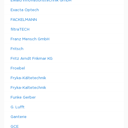
Ewald Innovationstechnik GmbH
Exacta Optech
FACKELMANN
filtraTECH
Franz Mensch GmbH
Fritsch
Fritz Arndt Frikmar KG
Froebel
Fryka-Kältetechnik
Fryka-Kaltetechnik
Funke Gerber
G. Lufft
Ganterie
GCE