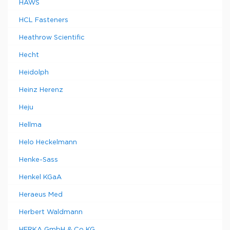
HAWS
HCL Fasteners
Heathrow Scientific
Hecht
Heidolph
Heinz Herenz
Heju
Hellma
Helo Heckelmann
Henke-Sass
Henkel KGaA
Heraeus Med
Herbert Waldmann
HERKA GmbH & Co KG