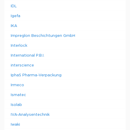
IDL
Igefa
IKA
Impreglon Beschichtungen GmbH
Interlock
International P.B.I.
interscience
IphaS Pharma-Verpackung
Irmeco
Ismatec
Isolab
IVA-Analysentechnik
Iwaki