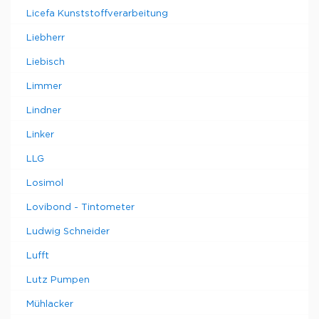
Licefa Kunststoffverarbeitung
Liebherr
Liebisch
Limmer
Lindner
Linker
LLG
Losimol
Lovibond - Tintometer
Ludwig Schneider
Lufft
Lutz Pumpen
Mühlacker