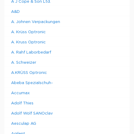
A J Cope & Son Ltd.
A&D
A. Johnen Verpackungen
A. Krüss Optronic
A. Kruss Optronic
A. Rahf Laborbedarf
A. Schweizer
A.KRÜSS Optronic
Abeba Spezialschuh-
Accumax
Adolf Thies
Adolf Wolf SANOclav
Aesculap AG
Agilent