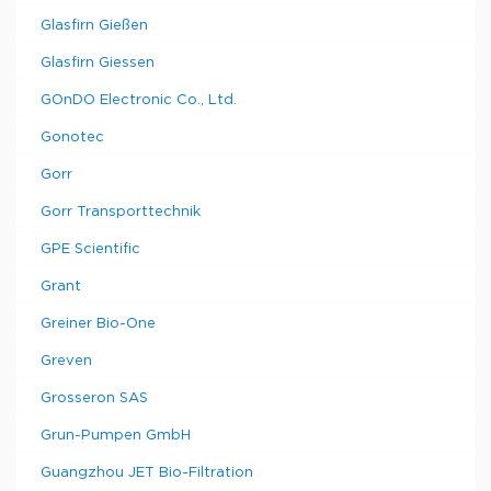
Glasfirn Gießen
Glasfirn Giessen
GOnDO Electronic Co., Ltd.
Gonotec
Gorr
Gorr Transporttechnik
GPE Scientific
Grant
Greiner Bio-One
Greven
Grosseron SAS
Grun-Pumpen GmbH
Guangzhou JET Bio-Filtration