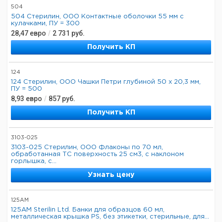
504
504 Стерилин, ООО Контактные оболочки 55 мм с
кулачками, ПУ = 300
28,47
евро
/
2 731
руб.
Получить КП
124
124 Стерилин, ООО Чашки Петри глубиной 50 х 20,3 мм,
ПУ = 500
8,93
евро
/
857
руб.
Получить КП
3103-025
3103-025 Стерилин, ООО Флаконы по 70 мл,
обработанная ТС поверхность 25 см3, с наклоном
горлышка, с...
Узнать цену
125AM
125AM Sterilin Ltd. Банки для образцов 60 мл,
металлическая крышка PS, без этикетки, стерильные, для...