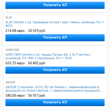
Получить КП
SL1H
SL1H Sterilin Ltd. Прививка иглой 1 мкл, тёмно-зелёная, PU =
800
214,08
евро
/
20 539
руб.
Получить КП
101RT/IRR
101RT/IRR Sterilin Ltd. Чашки Петри 90 х 15,7 мм без
кулачков, PS, IRR-стерильные, PU = 500
633,75
евро
/
60 802
руб.
Получить КП
28308
28308 Стерилин, ООО 30 мл банки с завинчивающейся
крышкой из полистирола, с завинчивающейся крышкой,...
385,00
евро
/
36 937
руб.
Получить КП