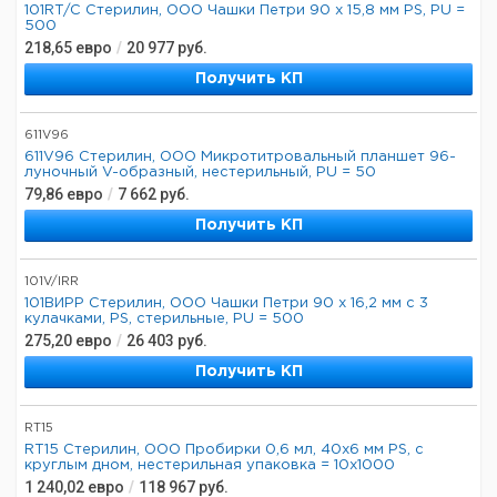
101RT/C Стерилин, ООО Чашки Петри 90 х 15,8 мм PS, PU =
500
218,65
евро
/
20 977
руб.
Получить КП
611V96
611V96 Стерилин, ООО Микротитровальный планшет 96-
луночный V-образный, нестерильный, PU = 50
79,86
евро
/
7 662
руб.
Получить КП
101V/IRR
101ВИРР Стерилин, ООО Чашки Петри 90 х 16,2 мм с 3
кулачками, PS, стерильные, PU = 500
275,20
евро
/
26 403
руб.
Получить КП
RT15
RT15 Стерилин, ООО Пробирки 0,6 мл, 40x6 мм PS, с
круглым дном, нестерильная упаковка = 10x1000
1 240,02
евро
/
118 967
руб.