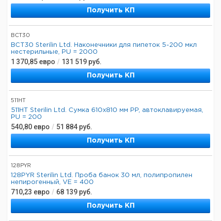
Получить КП
BCT30
BCT30 Sterilin Ltd. Наконечники для пипеток 5-200 мкл
нестерильные, PU = 2000
1 370,85
евро
/
131 519
руб.
Получить КП
511HT
511HT Sterilin Ltd. Сумка 610x810 мм PP, автоклавируемая,
PU = 200
540,80
евро
/
51 884
руб.
Получить КП
128PYR
128PYR Sterilin Ltd. Проба банок 30 мл, полипропилен
непирогенный, VE = 400
710,23
евро
/
68 139
руб.
Получить КП