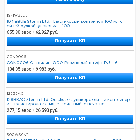
194IWBLUE
194IBBUE Sterilin Ltd. Пластиковый контейнер 100 мл с
синей ручкой, упаковка = 100
655,90
евро
/
62 927
руб.
Получить КП
CON0006
CON0006 Стерилин, ООО Резиновый штифт PU = 6
104,05
евро
/
9 983
руб.
Получить КП
128BBAC
128BBAC Sterilin Ltd. Quickstart универсальный контейнер
из полистирола 30 мл, стерильный, с печатью,...
277,15
евро
/
26 590
руб.
Получить КП
500WSCNT