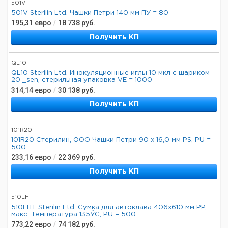
501V
501V Sterilin Ltd. Чашки Петри 140 мм ПУ = 80
195,31
евро
/
18 738
руб.
Получить КП
QL10
QL10 Sterilin Ltd. Инокуляционные иглы 10 мкл с шариком
20 _sen, стерильная упаковка VE = 1000
314,14
евро
/
30 138
руб.
Получить КП
101R20
101R20 Стерилин, ООО Чашки Петри 90 х 16,0 мм PS, PU =
500
233,16
евро
/
22 369
руб.
Получить КП
510LHT
510LHT Sterilin Ltd. Сумка для автоклава 406x610 мм PP,
макс. Температура 135ЎC, PU = 500
773,22
евро
/
74 182
руб.