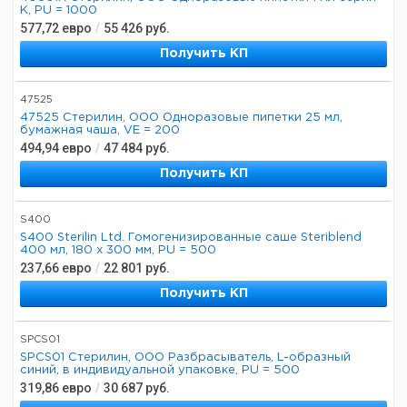
K, PU = 1000
577,72
евро
/
55 426
руб.
Получить КП
47525
47525 Стерилин, ООО Одноразовые пипетки 25 мл,
бумажная чаша, VE = 200
494,94
евро
/
47 484
руб.
Получить КП
S400
S400 Sterilin Ltd. Гомогенизированные саше Steriblend
400 мл, 180 х 300 мм, PU = 500
237,66
евро
/
22 801
руб.
Получить КП
SPCS01
SPCS01 Стерилин, ООО Разбрасыватель, L-образный
синий, в индивидуальной упаковке, PU = 500
319,86
евро
/
30 687
руб.