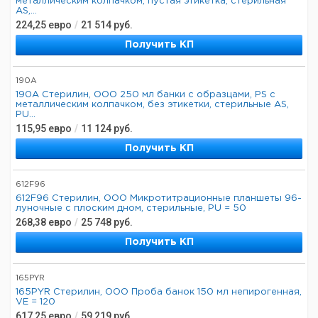
металлическим колпачком, пустая этикетка, стерильная
AS,...
224,25
евро
/
21 514
руб.
Получить КП
190A
190А Стерилин, ООО 250 мл банки с образцами, PS с
металлическим колпачком, без этикетки, стерильные AS,
PU...
115,95
евро
/
11 124
руб.
Получить КП
612F96
612F96 Стерилин, ООО Микротитрационные планшеты 96-
луночные с плоским дном, стерильные, PU = 50
268,38
евро
/
25 748
руб.
Получить КП
165PYR
165PYR Стерилин, ООО Проба банок 150 мл непирогенная,
VE = 120
617,25
евро
/
59 219
руб.