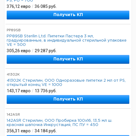
PS, PU = 700
376,12
евро
/
36 085
руб.
Получить КП
PP89SB
PP89SB Sterilin Ltd. Пипетки Пастера 3 мл,
градуированные, в индивидуальной стерильной упаковке
VE = 500
305,26
евро
/
29 287
руб.
Получить КП
41302K
41302К Стерилин, ООО Одноразовые пипетки 2 мл от PS,
открытый конец VE = 1000
143,17
евро
/
13 736
руб.
Получить КП
142ASR
142ASR Стерилин, ООО Пробирка 100х16, 13,5 мл ш.
красная шапочка Инкрустация, ПС ПУ = 450
356,31
евро
/
34 184
руб.