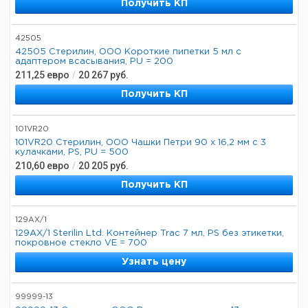
Получить КП
42505
42505 Стерилин, ООО Короткие пипетки 5 мл с
адаптером всасывания, PU = 200
211,25
евро
/
20 267
руб.
Получить КП
101VR20
101VR20 Стерилин, ООО Чашки Петри 90 х 16,2 мм с 3
кулачками, PS, PU = 500
210,60
евро
/
20 205
руб.
Получить КП
129AX/1
129AX/1 Sterilin Ltd. Контейнер Trac 7 мл, PS без этикетки,
покровное стекло VE = 700
Узнать цену
99999-13