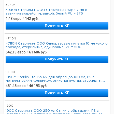
39404
39404 Стерилин, ООО Стеклянная тара 7 мл с
завинчивающейся крышкой, белый PU = 375
1,48
евро
/
142
руб.
Получить КП
47110N
47110N Стерилин, ООО Одноразовые пипетки 10 мл узкого
прохода, стерильные, одинарные, VE = 500
642,13
евро
/
61 606
руб.
Получить КП
185CM
185CM Sterilin Ltd. Банки для образцов 100 мл, PS с
металлическим колпачком, этикетка пустая, стерильная...
481,48
евро
/
46 193
руб.
Получить КП
190C
190С Стерилин, ООО 250 мл банки с образцами, PS с