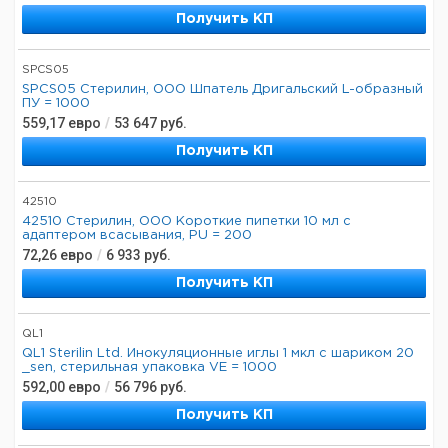
Получить КП
SPCS05
SPCS05 Стерилин, ООО Шпатель Дригальский L-образный
ПУ = 1000
559,17
евро
/
53 647
руб.
Получить КП
42510
42510 Стерилин, ООО Короткие пипетки 10 мл с
адаптером всасывания, PU = 200
72,26
евро
/
6 933
руб.
Получить КП
QL1
QL1 Sterilin Ltd. Инокуляционные иглы 1 мкл с шариком 20
_sen, стерильная упаковка VE = 1000
592,00
евро
/
56 796
руб.
Получить КП