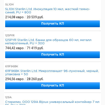
SL10H
SL10H Sterilin Ltd. Инокуляция 10 мкл, жесткий темно-
синий, PU = 800
214,08
евро
/
20 539
руб.
Получить КП
125PYR
125PYR Sterilin Ltd. Банки для образцов 60 мл, металл
непирогенный, PU = 300
744,42
евро
/
71 419
руб.
Получить КП
611F96BK
611F96BK Sterilin Ltd. Микропланшет 96-луночный, черный,
упаковка = 50
294,56
евро
/
28 260
руб.
Получить КП
129A
Стерилин, ООО 129А Bijoux универсальный контейнер 7 мл