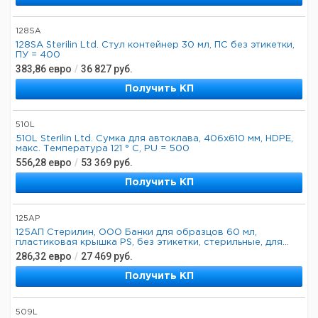
128SA
128SA Sterilin Ltd. Стул контейнер 30 мл, ПС без этикетки,
ПУ = 400
383,86
евро
/
36 827
руб.
Получить КП
510L
510L Sterilin Ltd. Сумка для автоклава, 406x610 мм, HDPE,
макс. Температура 121 ° C, PU = 500
556,28
евро
/
53 369
руб.
Получить КП
125AP
125АП Стерилин, ООО Банки для образцов 60 мл,
пластиковая крышка PS, без этикетки, стерильные, для...
286,32
евро
/
27 469
руб.
Получить КП
509L