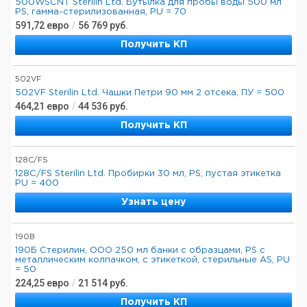
500WSCNT Sterilin Ltd. Бутылка для пробы воды 500 мл
PS, гамма-стерилизованная, PU = 70
591,72
евро
/
56 769
руб.
Получить КП
502VF
502VF Sterilin Ltd. Чашки Петри 90 мм 2 отсека, ПУ = 500
464,21
евро
/
44 536
руб.
Получить КП
128C/FS
128C/FS Sterilin Ltd. Пробирки 30 мл, PS, пустая этикетка
PU = 400
Узнать цену
190B
190Б Стерилин, ООО 250 мл банки с образцами, PS с
металлическим колпачком, с этикеткой, стерильные AS, PU
= 50
224,25
евро
/
21 514
руб.
Получить КП