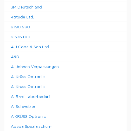
3M Deutschland
4titude Ltd.
9.190 980
9.536 800
A J Cope & Son Ltd.
A&D
A. Johnen Verpackungen
A. Krüss Optronic
A. Kruss Optronic
A. Rahf Laborbedarf
A. Schweizer
A.KRÜSS Optronic
Abeba Spezialschuh-