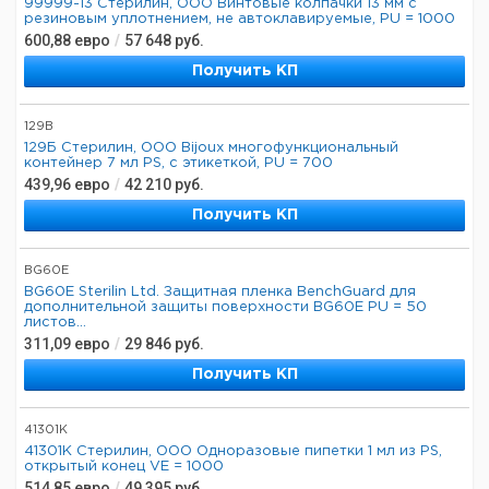
99999-13 Стерилин, ООО Винтовые колпачки 13 мм с
резиновым уплотнением, не автоклавируемые, PU = 1000
600,88
евро
/
57 648
руб.
Получить КП
129B
129Б Стерилин, ООО Bijoux многофункциональный
контейнер 7 мл PS, с этикеткой, PU = 700
439,96
евро
/
42 210
руб.
Получить КП
BG60E
BG60E Sterilin Ltd. Защитная пленка BenchGuard для
дополнительной защиты поверхности BG60E PU = 50
листов...
311,09
евро
/
29 846
руб.
Получить КП
41301K
41301К Стерилин, ООО Одноразовые пипетки 1 мл из PS,
открытый конец VE = 1000
514,85
евро
/
49 395
руб.