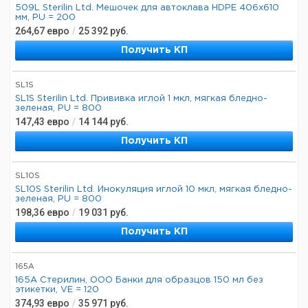
509L Sterilin Ltd. Мешочек для автоклава HDPE 406x610
мм, PU = 200
264,67
евро
/
25 392
руб.
Получить КП
SL1S
SL1S Sterilin Ltd. Прививка иглой 1 мкл, мягкая бледно-
зеленая, PU = 800
147,43
евро
/
14 144
руб.
Получить КП
SL10S
SL10S Sterilin Ltd. Инокуляция иглой 10 мкл, мягкая бледно-
зеленая, PU = 800
198,36
евро
/
19 031
руб.
Получить КП
165A
165А Стерилин, ООО Банки для образцов 150 мл без
этикетки, VE = 120
374,93
евро
/
35 971
руб.