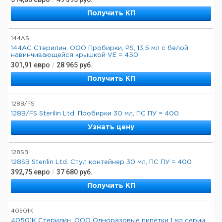
Получить КП
144AS
144АС Стерилин, ООО Пробирки, PS, 13,5 мл с белой
навинчивающейся крышкой VE = 450
301,91
евро
/
28 965
руб.
Получить КП
128B/FS
128B/FS Sterilin Ltd. Пробирки 30 мл, ПС ПУ = 400
Узнать цену
128SB
128SB Sterilin Ltd. Стул контейнер 30 мл, ПС ПУ = 400
392,75
евро
/
37 680
руб.
Получить КП
40501K
40501К Стерилин, ООО Одноразовые пипетки 1 мл серии