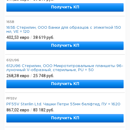
Получить КП
165B
165Б Стерилин, ООО Банки для образцов с этикеткой 150
мл, VE = 120
402,53
евро
/
38 619
руб.
Получить КП
612U96
612U96 Стерилин, ООО Микротитровальные планшеты 96-
луночный V-образный, стерильные, PU = 50
268,38
евро
/
25 748
руб.
Получить КП
PF55V
PF55V Sterilin Ltd. Чашки Петри 55мм беліфтед, ПУ = 1620
867,02
евро
/
83 182
руб.
Получить КП