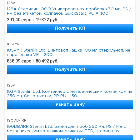
128A
128А Стерилин, ООО Универсальная пробирка 30 мл, PS /
PP без этикеток, колпачок QuickStart, PU = 400
201,40
евро
/
19 322
руб.
Получить КП
185PYR
185PYR Sterilin Ltd. Винтовая чашка 100 мл стерильная, не
пирогенная VE = 200
838,99
евро
/
80 492
руб.
Получить КП
193A
193A Sterilin Ltd. Контейнер с металлическим колпачком на
250 мл, без этикетки, PP PU = 50
Узнать цену
190DB/IRR
190DB/IRR Sterilin Ltd. Банки для проб 250 мл, PS / ME с
металлическим колпачком, этикетка PTD, стерильная...
Узнать цену