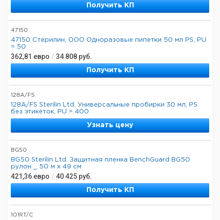
Получить КП
47150
47150 Стерилин, ООО Одноразовые пипетки 50 мл PS, PU
= 50
362,81
евро
/
34 808
руб.
Получить КП
128A/FS
128A/FS Sterilin Ltd. Универсальные пробирки 30 мл, PS
без этикеток, PU = 400
Узнать цену
BG50
BG50 Sterilin Ltd. Защитная пленка BenchGuard BG50
рулон _ 50 м х 49 см
421,36
евро
/
40 425
руб.
Получить КП
101RT/C