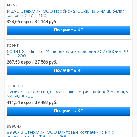
142AS
142АС Стерилин, ООО Пробирка 100х16, 13,5 мл ш. белая
кепка, ПС ПУ = 450
324,66
евро
/
31 148
руб.
Получить КП
509HT
509HT Sterilin Ltd. Мешочек для автоклава 307x660мм PP,
PU = 200
287,53
евро
/
27 586
руб.
Получить КП
9206080
9206080 Стерилин, ООО Чашки Петри глубиной 52 x 14,5
мм, PU = 700
411,54
евро
/
39 483
руб.
Получить КП
9998-13
9998-13 Стерилин, ООО Винтовые колпачки 13 мм с
вставкой из ПТФЭ, PU = 288