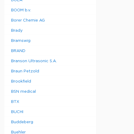
BOLA
BOOM b.v.
Borer Chemie AG
Brady
Bramswig
BRAND
Branson Ultrasonic S.A.
Braun Petzold
Brookfield
BSN medical
BTX
BUCHI
Buddeberg
Buehler