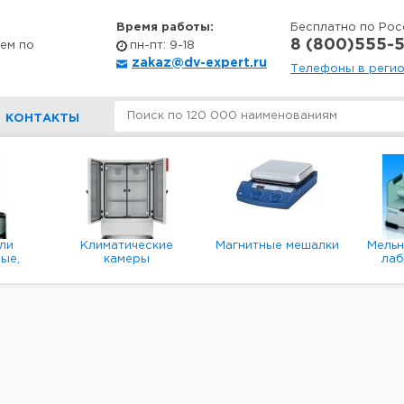
Время работы:
Бесплатно по Рос
8 (800)555-5
ем по
пн-пт: 9-18
zakaz@dv-expert.ru
Телефоны в реги
КОНТАКТЫ
ли
Климатические
Магнитные мешалки
Мель
ые,
камеры
ла
е,
пл
ые