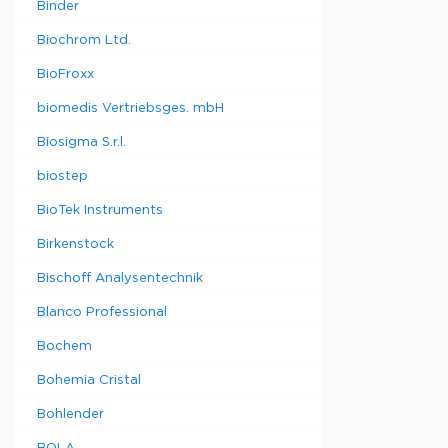
Binder
Biochrom Ltd.
BioFroxx
biomedis Vertriebsges. mbH
Biosigma S.r.l.
biostep
BioTek Instruments
Birkenstock
Bischoff Analysentechnik
Blanco Professional
Bochem
Bohemia Cristal
Bohlender