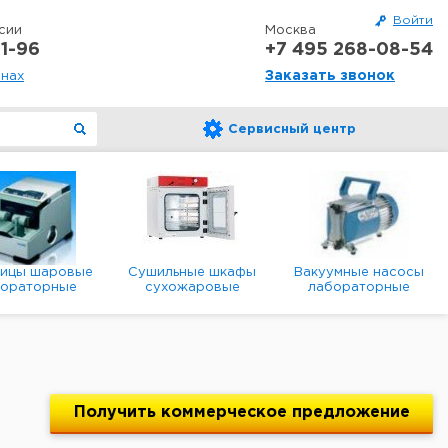
Войти
сии
Москва
1-96
+7 495 268-08-54
Заказать звонок
онах
Сервисный центр
ницы шаровые
Сушильные шкафы
Вакуумные насосы
бораторные
сухожаровые
лабораторные
анетарные
лабораторные
диафрагменные
мембранные
Получить
коммерческое
предложение