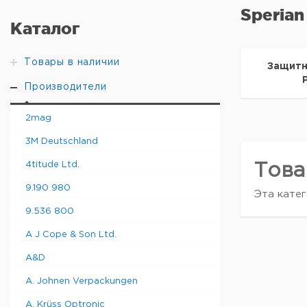
Sperian
Каталог
Товары в наличии
Защитн
Производители
2mag
3M Deutschland
4titude Ltd.
Това
9.190 980
Эта катег
9.536 800
A J Cope & Son Ltd.
A&D
A. Johnen Verpackungen
A. Krüss Optronic