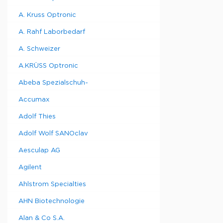
A. Kruss Optronic
A. Rahf Laborbedarf
A. Schweizer
A.KRÜSS Optronic
Abeba Spezialschuh-
Accumax
Adolf Thies
Adolf Wolf SANOclav
Aesculap AG
Agilent
Ahlstrom Specialties
AHN Biotechnologie
Alan & Co S.A.