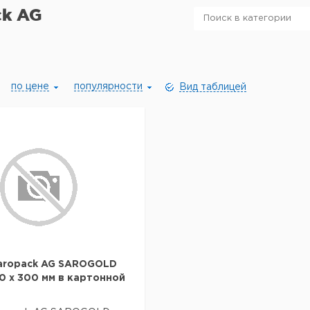
ck AG
по цене
популярности
Вид таблицей
aropack AG SAROGOLD
0 х 300 мм в картонной