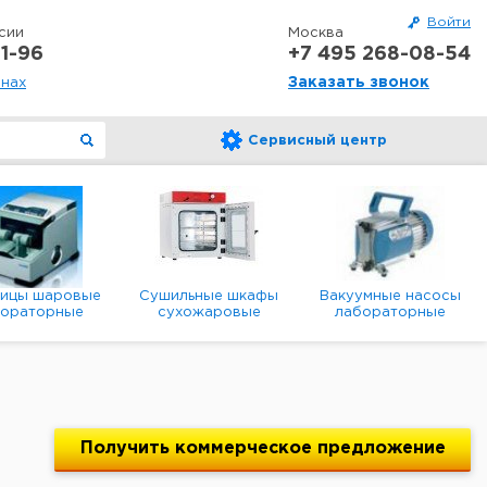
Войти
сии
Москва
1-96
+7 495 268-08-54
Заказать звонок
онах
Сервисный центр
ницы шаровые
Сушильные шкафы
Вакуумные насосы
бораторные
сухожаровые
лабораторные
анетарные
лабораторные
диафрагменные
мембранные
Получить
коммерческое
предложение