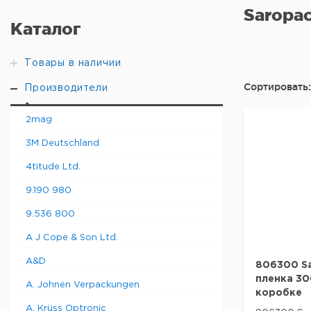
Saropa
Каталог
Товары в наличии
Сортировать:
Производители
2mag
3M Deutschland
4titude Ltd.
9.190 980
9.536 800
A J Cope & Son Ltd.
A&D
806300 S
пленка 30
A. Johnen Verpackungen
коробке
A. Krüss Optronic