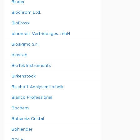
Binder
Biochrom Ltd.
BioFroxx
biomedis Vertriebsges. mbH
Biosigma S.r.l.
biostep
BioTek Instruments
Birkenstock
Bischoff Analysentechnik
Blanco Professional
Bochem
Bohemia Cristal
Bohlender