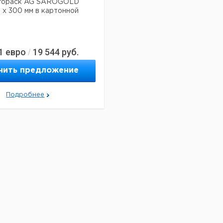
ropack AG SAROGOLD
 х 300 мм в картонной
1
евро
19 544
руб.
/
чить предложение
Подробнее