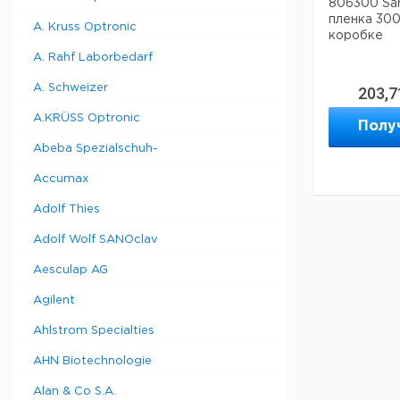
806300 Sa
пленка 300
A. Kruss Optronic
коробке
A. Rahf Laborbedarf
A. Schweizer
203,7
A.KRÜSS Optronic
Полу
Abeba Spezialschuh-
Accumax
Adolf Thies
Adolf Wolf SANOclav
Aesculap AG
Agilent
Ahlstrom Specialties
AHN Biotechnologie
Alan & Co S.A.