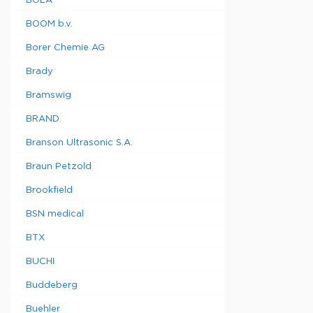
BOLA
BOOM b.v.
Borer Chemie AG
Brady
Bramswig
BRAND
Branson Ultrasonic S.A.
Braun Petzold
Brookfield
BSN medical
BTX
BUCHI
Buddeberg
Buehler