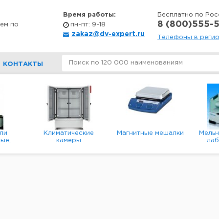
Время работы:
Бесплатно по Рос
8 (800)555-5
ем по
пн-пт: 9-18
zakaz@dv-expert.ru
Телефоны в реги
КОНТАКТЫ
ли
Климатические
Магнитные мешалки
Мель
ые,
камеры
ла
е,
пл
ые