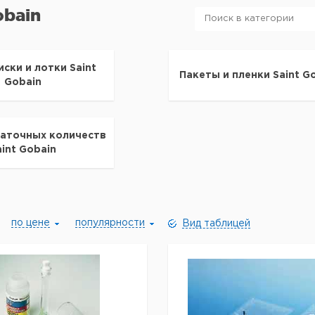
obain
иски и лотки Saint
Пакеты и пленки Saint G
Gobain
таточных количеств
aint Gobain
по цене
популярности
Вид таблицей