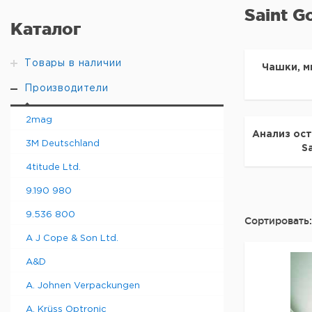
Saint G
Каталог
Товары в наличии
Чашки, м
Производители
2mag
Анализ ос
3M Deutschland
S
4titude Ltd.
9.190 980
9.536 800
Сортировать:
A J Cope & Son Ltd.
A&D
A. Johnen Verpackungen
A. Krüss Optronic