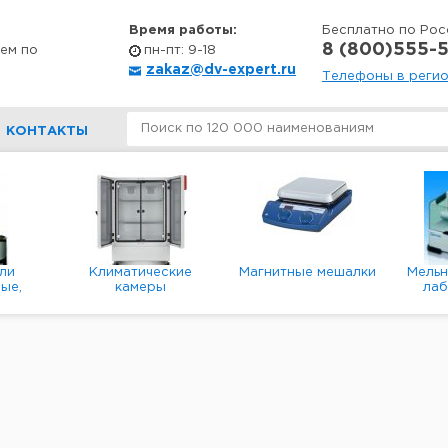
Время работы:
Бесплатно по Рос
8 (800)555-5
ем по
пн-пт: 9-18
zakaz@dv-expert.ru
Телефоны в реги
КОНТАКТЫ
ли
Климатические
Магнитные мешалки
Мель
ые,
камеры
ла
е,
пл
ые