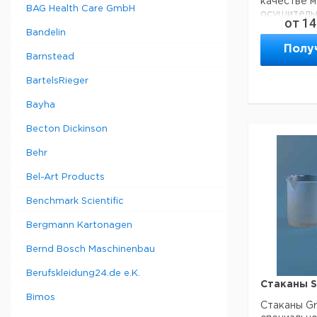
качестве м
BAG Health Care GmbH
осушительн
20
14
от
14
стакана с 
Bandelin
содержимо
25
16
Полу
и других з
Barnstead
Материал 
50
19
химически
BartelsRieger
температу
до 288°C. 
60
19
Bayha
поверхност
грязеоттал
Becton Dickinson
уходе. Име
Прошу обра
Behr
для легкого
минимальны
- Химическ
составляет
Bel-Art Products
- Идеально
чистых об
Benchmark Scientific
- Выдержи
288°C
Bergmann Kartonagen
Bernd Bosch Maschinenbau
Объем
Вы
мл
мм
Berufskleidung24.de e.K.
Стаканы Sa
Bimos
100
37,
Стаканы Gr