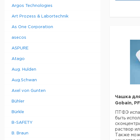
- Инертны
Argos Technologies
Art Prozess & Labortechnik
Вну
Объем
ди
As One Corporation
мл
мм
asecos
5
8
ASPURE
15
14
Atago
Aug. Hulden
25
16
Aug.Schwan
50
19
Axel von Gunten
60
19
Чашка для
Bühler
Gobain, P
5
8
Bürkle
ПТФЭ испа
быть испол
10
10
B-SAFETY
сконцентр
раствор ил
B. Braun
15
14
Также може