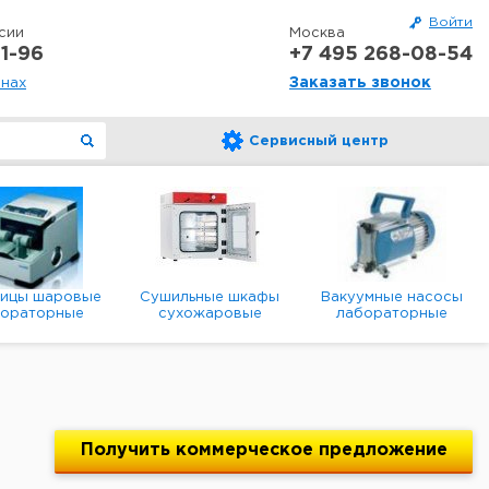
Войти
сии
Москва
1-96
+7 495 268-08-54
Заказать звонок
онах
Сервисный центр
ницы шаровые
Сушильные шкафы
Вакуумные насосы
бораторные
сухожаровые
лабораторные
анетарные
лабораторные
диафрагменные
мембранные
Получить
коммерческое
предложение