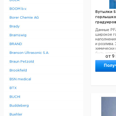
BOLA
BOOM b.v.
Бутылки S
Прошу обра
горлышко
Borer Chemie AG
минимальны
градуиров
составляет
Brady
Данные PF
широкое г
Bramswig
наполнени
и розлива.
BRAND
химически 
Branson Ultrasonic S.A.
быть испол
от
9
для хранен
Braun Petzold
агрессивны
Полу
PFA матери
Brookfield
антиприга
покрытием 
BSN medical
имеет инер
обеспечени
BTX
Используй
для хранен
BUCHI
полупрово
(промежуто
Buddeberg
- Широкое
наполнени
Buehler