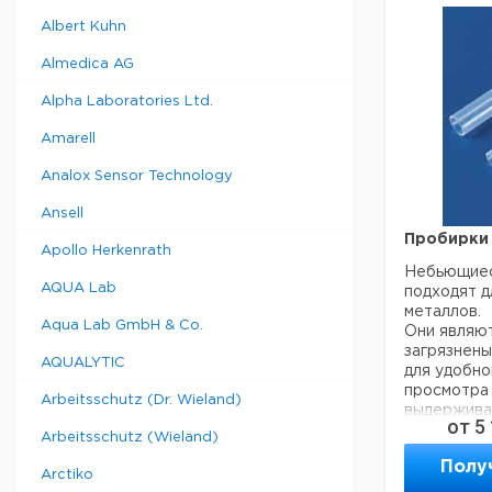
течение од
Albert Kuhn
Almedica AG
Ширина
Д
мм
м
Alpha Laboratories Ltd.
Amarell
635
4,
320
4,
Analox Sensor Technology
100
33
Ansell
50
33
Пробирки 
25
33
Apollo Herkenrath
635
4,
Небьющиес
AQUA Lab
подходят д
320
4,
металлов.
100
33
Aqua Lab GmbH & Co.
Они являют
50
33
загрязнены
AQUALYTIC
для удобно
25
33
просмотра
Arbeitsschutz (Dr. Wieland)
выдержива
от
5
Можно сте
Прошу обра
Arbeitsschutz (Wieland)
- Сделаны
минимальны
Полу
смолы
Arctiko
составляет
- Низкое с