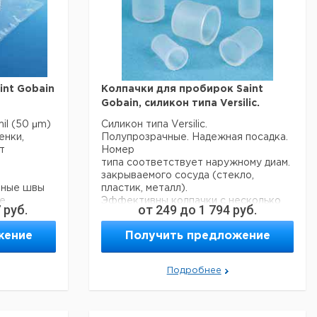
int Gobain
Колпачки для пробирок Saint
Gobain, cиликон типа Versilic.
il (50 μm)
Силикон типа Versilic.
енки,
Полупрозрачные. Надежная посадка.
т
Номер
типа соответствует наружному диам.
закрываемого сосуда (стекло,
чные швы
пластик, металл).
е
Эффективны колпачки с несколько
7
руб.
от
249
до
1 794
руб.
с
меньшим внутренним диам., что
 клапаном
обеспечивает хорошее уплотнение.
жение
Получить предложение
оторый
ланг или
Цена
Цена
Внешний
Кол-
ану в
Кат.
с
с
Срок
Подробнее
диаметр
во в
е для
номер
НДС,
НДС,
поста
мм
упак.
я подкожных
евро
руб
вать для
10
1
9231510
ида