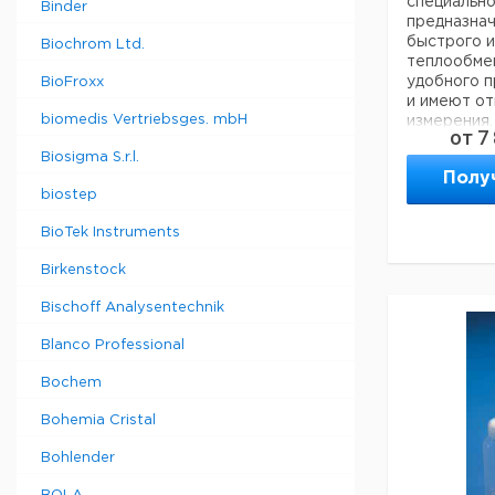
400
45,
специально
Binder
предназнач
быстрого 
Biochrom Ltd.
теплообмен
Прошу обра
удобного 
BioFroxx
минимальны
и имеют от
составляет
biomedis Vertriebsges. mbH
измерения.
от
7
легкой для
Biosigma S.r.l.
- Могут бы
Полу
использова
biostep
печи
- Идеально
BioTek Instruments
сверхчист
- Низкое с
Birkenstock
для анализ
Bischoff Analysentechnik
Blanco Professional
Объем
Ди
мл
мм
Bochem
50
42,
Bohemia Cristal
125
59,
Bohlender
250
71,
500
88,