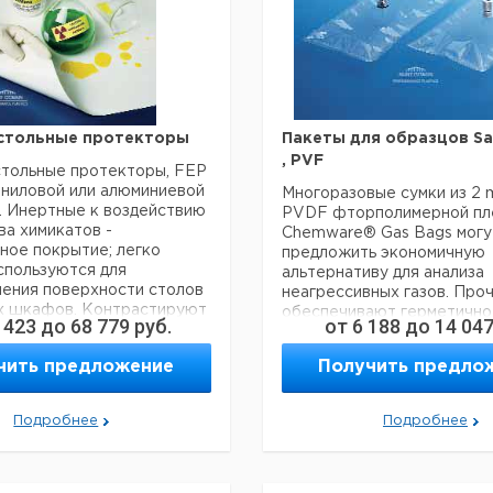
астольные протекторы
Пакеты для образцов Sa
, PVF
стольные протекторы, FEP
иниловой или алюминиевой
Многоразовые сумки из 2 m
. Инертные к воздействию
PVDF фторполимерной пл
а химикатов -
Chemware® Gas Bags могу
ное покрытие; легко
предложить экономичную
спользуются для
альтернативу для анализа
ления поверхности столов
неагрессивных газов. Про
х шкафов. Контрастируют
обеспечивают герметично
 423
до
68 779
руб.
от
6 188
до
14 04
поверхностью для
использование. Доступны 
 за изменением цвета во
никелированным, латунным
чить предложение
Получить предло
рования. Защищает
включения/выключения, к
ть от поглощения
принимает 6.4 мм гибкий ш
вных веществ. Виниловая
ПТФЭ/силиконовую мембр
Подробнее
Подробнее
рекомендуется для всех
полипропиленовом корпус
ний до 93°C Алюминиевая
использования с иглой дл
фольги устойчива к
инъекций. Можно использо
мпературам до 182°С в
отбора образцов моноокс