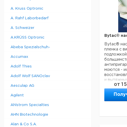
A. Kruss Optronic
A. Rahf Laborbedarf
A. Schweizer
Bytac® н
A.KRÜSS Optronic
Bytac® на
Abeba Spezialschuh-
пленка с в
подложкой
Accumax
большинств
антипригар
Adolf Thies
моются - и
восстанов
Adolf Wolf SANOclav
и вытяжны
от
15
с рабочей 
Aesculap AG
наблюдения
Полу
время тит
Agilent
поверхнос
Ahlstrom Specialties
радиоакти
подложка 
AHN Biotechnologie
использова
основа из 
Alan & Co S.A.
высоким те