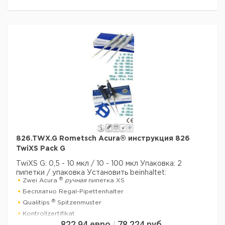
Данные для перевозки (реальные данные могут
отличаться)
826.TWX.G Rometsch Acura® инструкция 826
TwiXS Pack G
TwiXS G: 0,5 - 10 мкл / 10 - 100 мкл
Упаковка: 2
пипетки / упаковка
Установить beinhaltet:
®
Zwei Acura
ручная
пипетка XS
Бесплатно Regal-Pipettenhalter
®
Qualitips
Spitzenmuster
Kontrollzertifikat
822,94
евро
78 224
руб.
/
Betriebsanweisung