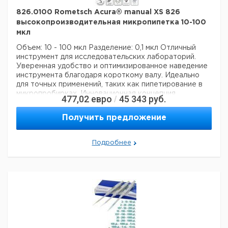
826.0100 Rometsch Acura® manual XS 826
высокопроизводительная микропипетка 10-100
мкл
Объем: 10 - 100 мкл
Разделение: 0,1 мкл
Отличный
инструмент для исследовательских лабораторий.
Уверенная удобство и оптимизированное наведение
инструмента благодаря короткому валу. Идеально
для точных применений, таких как пипетирование в
микропробирках. Инновационная концепция
477,02
евро
45 343
руб.
/
уплотнительных колец означает чрезвычайно
бережное пипетирование и снижение усталости рук
Получить предложение
во время рабочих процессов. Непревзойденные
рабочие характеристики и долговечность
гарантируют самые высокие требования к
Подробнее
дозированию.
Технические данные:
Минимальный объем:
10 мкл
Номинальный объем:
100 мкл
Количество каналов:
1
Активация поршня:
руководство
Данные для перевозки (реальные данные могут
отличаться)