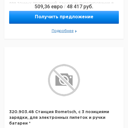
для точных применений, таких как пипетирование в
509,36
евро
48 417
руб.
/
микропробирках. Инновационная концепция
уплотнительных колец означает чрезвычайно
Получить предложение
бережное пипетирование и снижение усталости рук
во время рабочих процессов. Непревзойденные
рабочие характеристики и долговечность
Подробнее
гарантируют самые высокие требования к
дозированию.
Технические данные:
Минимальный объем:
20 мкл
Номинальный объем:
200 мкл
Количество каналов:
1
Активация поршня:
руководство
Данные для перевозки (реальные данные могут
отличаться)
320.903.48 Станция Rometsch, с 3 позициями
зарядки, для электронных пипеток и ручки
батареи *