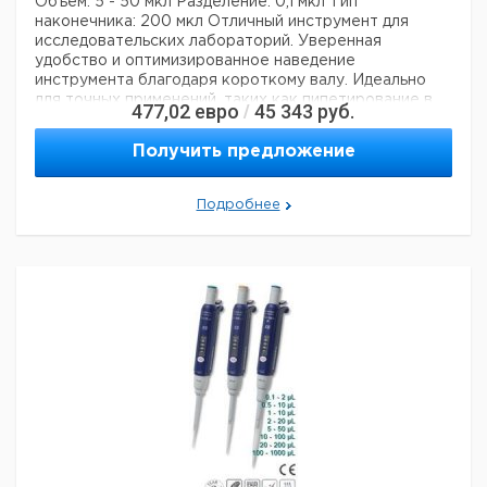
Объем: 5 - 50 мкл
Разделение: 0,1 мкл
Тип
наконечника: 200 мкл
Отличный инструмент для
исследовательских лабораторий. Уверенная
удобство и оптимизированное наведение
инструмента благодаря короткому валу. Идеально
для точных применений, таких как пипетирование в
477,02
евро
45 343
руб.
/
микропробирках. Инновационная концепция
уплотнительных колец означает чрезвычайно
Получить предложение
бережное пипетирование и снижение усталости рук
во время рабочих процессов. Непревзойденные
рабочие характеристики и долговечность
Подробнее
гарантируют самые высокие требования к
дозированию.
Технические данные:
Минимальный объем:
5 мкл
Номинальный объем:
50 мкл
Количество каналов:
1
Активация поршня:
руководство
Данные для перевозки (реальные данные могут
отличаться)