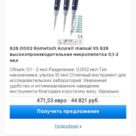
826.0002 Rometsch Acura® manual XS 826
высокопроизводительная микропипетка 0,1-2
мкл
Объем: 0,1 - 2 мкл
Разделение: 0,002 мкл
Тип
наконечника: ультра 10 мкл
Отличный инструмент для
исследовательских лабораторий. Уверенная
удобство и оптимизированное наведение
инструмента благодаря короткому валу. Идеально
для точных применений, таких как пипетирование в
471,53
евро
44 821
руб.
/
микропробирках. Инновационная концепция
уплотнительных колец означает чрезвычайно
Получить предложение
бережное пипетирование и снижение усталости рук
во время рабочих процессов. Непревзойденные
рабочие характеристики и долговечность
Подробнее
гарантируют самые высокие требования к
дозированию.