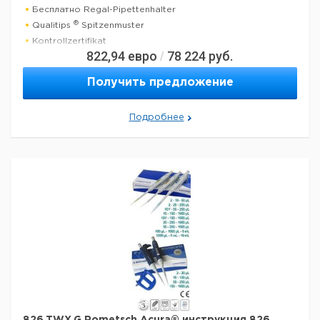
Бесплатно Regal-Pipettenhalter
®
Qualitips
Spitzenmuster
Kontrollzertifikat
822,94
евро
78 224
руб.
/
Betriebsanweisung
Получить предложение
Технические данные:
Минимальный объем:
100 нл
Номинальный объем:
2 мкл
Подробнее
Количество каналов:
1
Активация поршня:
руководство
Данные для перевозки (реальные данные могут
отличаться)