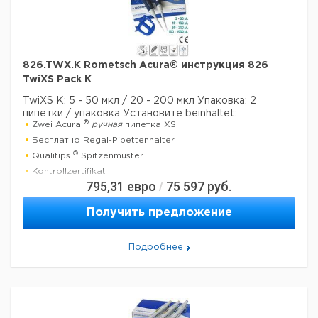
826.TWX.K Rometsch Acura® инструкция 826
TwiXS Pack K
TwiXS K: 5 - 50 мкл / 20 - 200 мкл
Упаковка: 2
пипетки / упаковка
Установите beinhaltet:
®
Zwei Acura
ручная
пипетка XS
Бесплатно Regal-Pipettenhalter
®
Qualitips
Spitzenmuster
Kontrollzertifikat
795,31
евро
75 597
руб.
/
Betriebsanweisung
Получить предложение
Технические данные:
Минимальный объем:
5 мкл
Номинальный объем:
50 мкл
Подробнее
Количество каналов:
1
Активация поршня:
руководство
Данные для перевозки (реальные данные могут
отличаться)