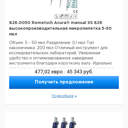
826.0050 Rometsch Acura® manual XS 826
высокопроизводительная микропипетка 5-50
мкл
Объем: 5 - 50 мкл
Разделение: 0,1 мкл
Тип
наконечника: 200 мкл
Отличный инструмент для
исследовательских лабораторий. Уверенная
удобство и оптимизированное наведение
инструмента благодаря короткому валу. Идеально
для точных применений, таких как пипетирование в
477,02
евро
45 343
руб.
/
микропробирках. Инновационная концепция
уплотнительных колец означает чрезвычайно
Получить предложение
бережное пипетирование и снижение усталости рук
во время рабочих процессов. Непревзойденные
рабочие характеристики и долговечность
Подробнее
гарантируют самые высокие требования к
дозированию.
Технические данные:
Минимальный объем:
5 мкл
Номинальный объем:
50 мкл
Количество каналов:
1