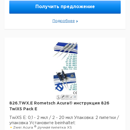
уплотнительных колец означает чрезвычайно
Получить предложение
бережное пипетирование и снижение усталости рук
во время рабочих процессов. Непревзойденные
рабочие характеристики и долговечность
Подробнее
гарантируют самые высокие требования к
дозированию.
Технические данные:
Минимальный объем:
20 мкл
Номинальный объем:
200 мкл
Количество каналов:
1
Активация поршня:
руководство
Данные для перевозки (реальные данные могут
отличаться)
826.TWX.E Rometsch Acura® инструкция 826
TwiXS Pack E
TwiXS E: 0,1 - 2 мкл / 2 - 20 мкл
Упаковка: 2 пипетки /
упаковка
Установите beinhaltet:
®
Zwei Acura
ручная
пипетка XS