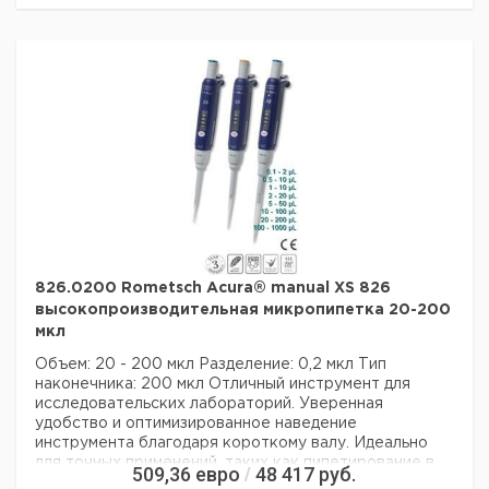
Технические данные:
Минимальный объем:
10 мкл
Номинальный объем:
100 мкл
Количество каналов:
1
Активация поршня:
руководство
Данные для перевозки (реальные данные могут
отличаться)
826.0200 Rometsch Acura® manual XS 826
высокопроизводительная микропипетка 20-200
мкл
Объем: 20 - 200 мкл
Разделение: 0,2 мкл
Тип
наконечника: 200 мкл
Отличный инструмент для
исследовательских лабораторий. Уверенная
удобство и оптимизированное наведение
инструмента благодаря короткому валу. Идеально
для точных применений, таких как пипетирование в
509,36
евро
48 417
руб.
/
микропробирках. Инновационная концепция