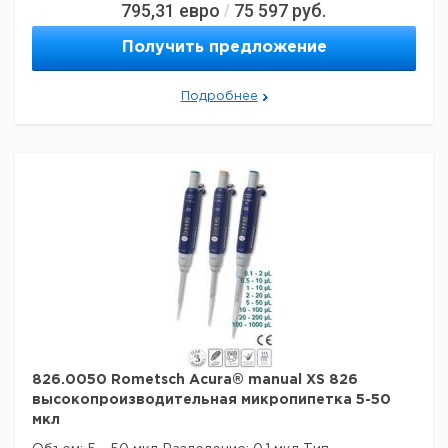
795,31
евро
75 597
руб.
/
Betriebsanweisung
Получить предложение
Технические данные:
Минимальный объем:
5 мкл
Номинальный объем:
50 мкл
Подробнее
Количество каналов:
1
Активация поршня:
руководство
Данные для перевозки (реальные данные могут
отличаться)
826.0050 Rometsch Acura® manual XS 826
высокопроизводительная микропипетка 5-50
мкл