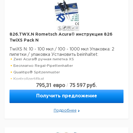
826.TWX.N Rometsch Acura® инструкция 826
TwiXS Pack N
TwiXS N: 10 - 100 мкл / 100 - 1000 мкл
Упаковка: 2
пипетки / упаковка
Установить beinhaltet:
Zwei Acura® ручная пипетка XS
Бесплатно Regal-Pipettenhalter
Qualitips® Spitzenmuster
Kontrollzertifikat
795,31
евро
75 597
руб.
/
Betriebsanweisung
Получить предложение
Технические данные:
Количество каналов:
1
Активация поршня:
руководство
Подробнее
Данные для перевозки (реальные данные могут
отличаться)