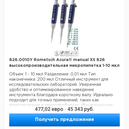
826.0010Y Rometsch Acura® manual XS 826
высокопроизводительная микропипетка 1-10 мкл
Объем: 1 - 10 мкл
Разделение: 0,01 мкл
Тип
наконечника: 200 мкл
Отличный инструмент для
исследовательских лабораторий. Уверенная
удобство и оптимизированное наведение
инструмента благодаря короткому валу. Идеально
подходит для точных применений, таких как
пипетирование в микропробирках. Инновационная
477,02
евро
45 343
руб.
/
концепция уплотнительных колец означает
чрезвычайно бережное пипетирование и снижение
Получить предложение
усталости рук во время рабочих процессов.
Непревзойденные рабочие характеристики и