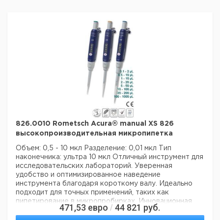
Технические данные:
Минимальный объем:
100 нл
Номинальный объем:
2 мкл
Количество каналов:
1
Активация поршня:
руководство
Данные для перевозки (реальные данные могут
отличаться)
826.0010 Rometsch Acura® manual XS 826
высокопроизводительная микропипетка
Объем: 0,5 - 10 мкл
Разделение: 0,01 мкл
Тип
наконечника: ультра 10 мкл
Отличный инструмент для
исследовательских лабораторий. Уверенная
удобство и оптимизированное наведение
инструмента благодаря короткому валу. Идеально
подходит для точных применений, таких как
пипетирование в микропробирках. Инновационная
471,53
евро
44 821
руб.
/
концепция уплотнительных колец означает
чрезвычайно бережное пипетирование и снижение