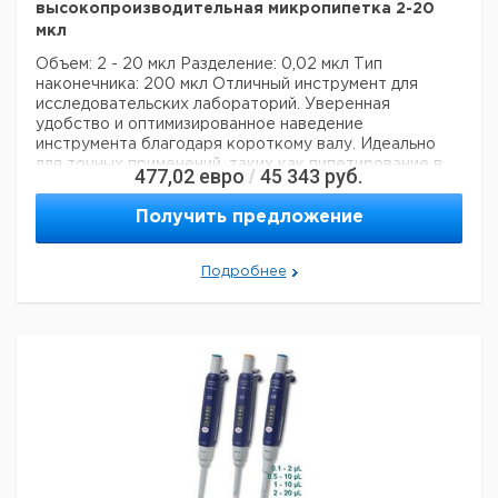
высокопроизводительная микропипетка 2-20
мкл
Объем: 2 - 20 мкл
Разделение: 0,02 мкл
Тип
наконечника: 200 мкл
Отличный инструмент для
исследовательских лабораторий. Уверенная
удобство и оптимизированное наведение
инструмента благодаря короткому валу. Идеально
для точных применений, таких как пипетирование в
477,02
евро
45 343
руб.
/
микропробирках. Инновационная концепция
уплотнительных колец означает чрезвычайно
Получить предложение
бережное пипетирование и снижение усталости рук
во время рабочих процессов. Непревзойденные
рабочие характеристики и долговечность
Подробнее
гарантируют самые высокие требования к
дозированию.
Технические данные:
Минимальный объем:
2 мкл
Номинальный объем:
20 мкл
Количество каналов:
1
Активация поршня:
руководство
Данные для перевозки (реальные данные могут
отличаться)