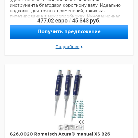
удобство и оптимизированное наведение
инструмента благодаря короткому валу. Идеально
подходит для точных применений, таких как
пипетирование в микропробирках. Инновационная
477,02
евро
45 343
руб.
/
концепция уплотнительных колец означает
чрезвычайно бережное пипетирование и снижение
Получить предложение
усталости рук во время рабочих процессов.
Непревзойденные рабочие характеристики и
долговечность гарантируют самые высокие
Подробнее
требования к дозированию.
Технические данные:
Минимальный объем:
1 мкл
Номинальный объем:
10 мкл
Количество каналов:
1
Активация поршня:
руководство
Данные для перевозки (реальные данные могут
отличаться)
826.0020 Rometsch Acura® manual XS 826