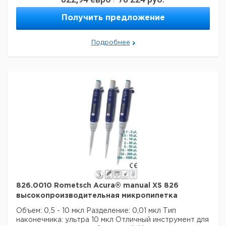
Получить предложение
Технические данные:
Минимальный объем:
500 нл
Номинальный объем:
10 мкл
Подробнее
Количество каналов:
1
Активация поршня:
руководство
Данные для перевозки (реальные данные могут
отличаться)
826.0010 Rometsch Acura® manual XS 826
высокопроизводительная микропипетка
Объем: 0,5 - 10 мкл
Разделение: 0,01 мкл
Тип
наконечника: ультра 10 мкл
Отличный инструмент для