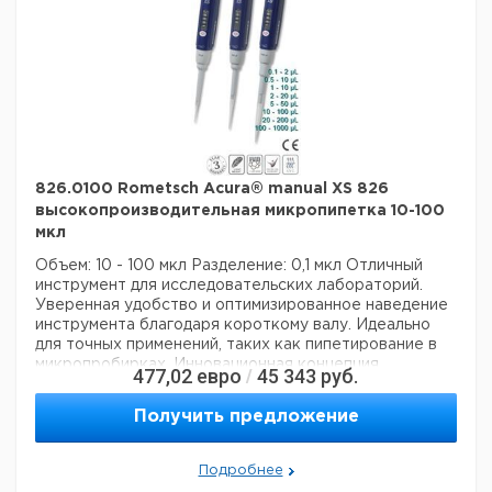
Активация поршня:
руководство
Данные для перевозки (реальные данные могут
отличаться)
826.0100 Rometsch Acura® manual XS 826
высокопроизводительная микропипетка 10-100
мкл
Объем: 10 - 100 мкл
Разделение: 0,1 мкл
Отличный
инструмент для исследовательских лабораторий.
Уверенная удобство и оптимизированное наведение
инструмента благодаря короткому валу. Идеально
для точных применений, таких как пипетирование в
микропробирках. Инновационная концепция
477,02
евро
45 343
руб.
/
уплотнительных колец означает чрезвычайно
бережное пипетирование и снижение усталости рук
Получить предложение
во время рабочих процессов. Непревзойденные
рабочие характеристики и долговечность
гарантируют самые высокие требования к
Подробнее
дозированию.