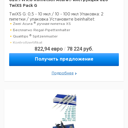
826.TWX.G Rometsch Acura® инструкция 826
TwiXS Pack G
TwiXS G: 0,5 - 10 мкл / 10 - 100 мкл
Упаковка: 2
пипетки / упаковка
Установите beinhaltet:
®
Zwei Acura
ручная
пипетка XS
Бесплатно Regal-Pipettenhalter
®
Qualitips
Spitzenmuster
Kontrollzertifikat
822,94
евро
78 224
руб.
/
Betriebsanweisung
Получить предложение
Технические данные:
Минимальный объем:
500 нл
Номинальный объем:
10 мкл
Подробнее
Количество каналов:
1
Активация поршня:
руководство
Данные для перевозки (реальные данные могут
отличаться)