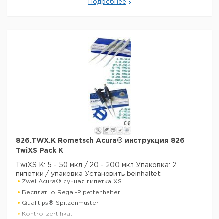
Подробнее
гарантируют самые высокие требования к
дозированию.
Технические данные:
Минимальный объем:
100 нл
Номинальный объем:
2 мкл
Количество каналов:
1
Активация поршня:
руководство
Данные для перевозки (реальные данные могут
отличаться)
826.TWX.K Rometsch Acura® инструкция 826
TwiXS Pack K
TwiXS K: 5 - 50 мкл / 20 - 200 мкл
Упаковка: 2
пипетки / упаковка
Установить beinhaltet:
Zwei Acura® ручная пипетка XS
Бесплатно Regal-Pipettenhalter
Qualitips® Spitzenmuster
Kontrollzertifikat