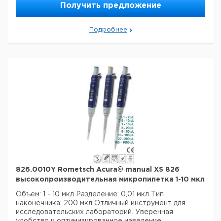
Получить предложение
усталости рук во время рабочих процессов.
Непревзойденные рабочие характеристики и
долговечность гарантируют самые высокие
Подробнее
требования к дозированию.
Технические данные:
Минимальный объем:
500 нл
Номинальный объем:
10 мкл
Количество каналов:
1
Активация поршня:
руководство
Данные для перевозки (реальные данные могут
отличаться)
826.0010Y Rometsch Acura® manual XS 826
высокопроизводительная микропипетка 1-10 мкл
Объем: 1 - 10 мкл
Разделение: 0,01 мкл
Тип
наконечника: 200 мкл
Отличный инструмент для
исследовательских лабораторий. Уверенная