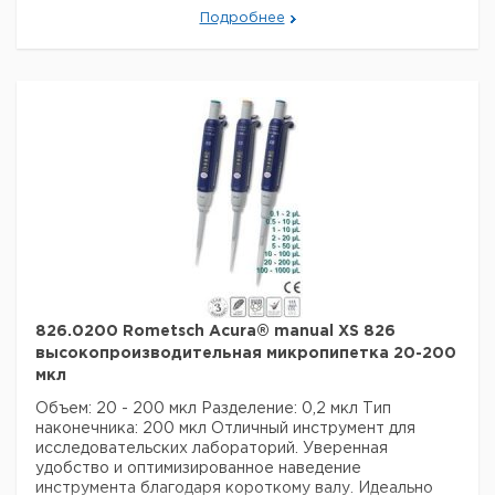
долговечность гарантируют самые высокие
Подробнее
требования к дозированию.
Технические данные:
Минимальный объем:
1 мкл
Номинальный объем:
10 мкл
Количество каналов:
1
Активация поршня:
руководство
Данные для перевозки (реальные данные могут
отличаться)
826.0200 Rometsch Acura® manual XS 826
высокопроизводительная микропипетка 20-200
мкл
Объем: 20 - 200 мкл
Разделение: 0,2 мкл
Тип
наконечника: 200 мкл
Отличный инструмент для
исследовательских лабораторий. Уверенная
удобство и оптимизированное наведение
инструмента благодаря короткому валу. Идеально