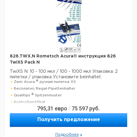
826.TWX.N Rometsch Acura® инструкция 826
TwiXS Pack N
TwiXS N: 10 - 100 мкл / 100 - 1000 мкл
Упаковка: 2
пипетки / упаковка
Установите beinhaltet:
®
Zwei Acura
ручная
пипетка XS
Бесплатно Regal-Pipettenhalter
®
Qualitips
Spitzenmuster
Kontrollzertifikat
795,31
евро
75 597
руб.
/
Betriebsanweisung
Получить предложение
Технические данные:
Количество каналов:
1
Активация поршня:
руководство
Подробнее