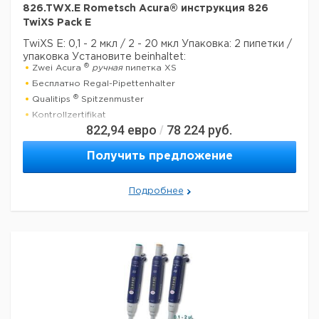
826.TWX.E Rometsch Acura® инструкция 826
TwiXS Pack E
TwiXS E: 0,1 - 2 мкл / 2 - 20 мкл
Упаковка: 2 пипетки /
упаковка
Установите beinhaltet:
®
Zwei Acura
ручная
пипетка XS
Бесплатно Regal-Pipettenhalter
®
Qualitips
Spitzenmuster
Kontrollzertifikat
822,94
евро
78 224
руб.
/
Betriebsanweisung
Получить предложение
Технические данные:
Минимальный объем:
100 нл
Номинальный объем:
2 мкл
Подробнее
Количество каналов:
1
Активация поршня:
руководство
Данные для перевозки (реальные данные могут
отличаться)