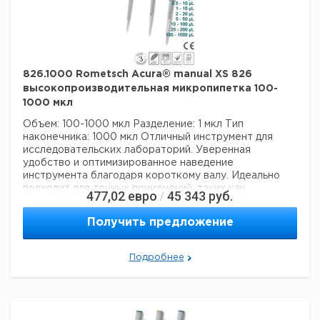
826.1000 Rometsch Acura® manual XS 826
высокопроизводительная микропипетка 100-
1000 мкл
Объем: 100-1000 мкл
Разделение: 1 мкл
Тип
наконечника: 1000 мкл
Отличный инструмент для
исследовательских лабораторий. Уверенная
удобство и оптимизированное наведение
инструмента благодаря короткому валу. Идеально
подходит для точных применений, таких как
477,02
евро
45 343
руб.
/
пипетирование в микропробирках. Инновационная
концепция уплотнительных колец означает
Получить предложение
чрезвычайно осторожное пипетирование и снижение
усталости рук во время рабочих процессов.
Непревзойденные рабочие характеристики и
Подробнее
долговечность гарантируют самые высокие
требования к дозированию.
Технические данные:
Минимальный объем:
100 мкл