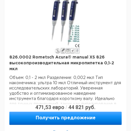
Номинальный объем:
1 мл
Количество каналов:
1
Активация поршня:
руководство
Данные для перевозки (реальные данные могут
отличаться)
826.0002 Rometsch Acura® manual XS 826
высокопроизводительная микропипетка 0,1-2
мкл
Объем: 0,1 - 2 мкл
Разделение: 0,002 мкл
Тип
наконечника: ультра 10 мкл
Отличный инструмент для
исследовательских лабораторий. Уверенная
удобство и оптимизированное наведение
инструмента благодаря короткому валу. Идеально
для точных применений, таких как пипетирование в
471,53
евро
44 821
руб.
/
микропробирках. Инновационная концепция
уплотнительных колец означает чрезвычайно
Получить предложение
бережное пипетирование и снижение усталости рук
во время рабочих процессов. Непревзойденные
рабочие характеристики и долговечность