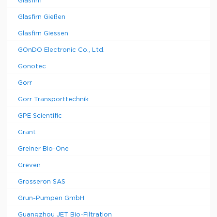
Glasfirn
Glasfirn Gießen
Glasfirn Giessen
GOnDO Electronic Co., Ltd.
Gonotec
Gorr
Gorr Transporttechnik
GPE Scientific
Grant
Greiner Bio-One
Greven
Grosseron SAS
Grun-Pumpen GmbH
Guangzhou JET Bio-Filtration