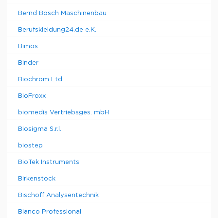
Bernd Bosch Maschinenbau
Berufskleidung24.de e.K.
Bimos
Binder
Biochrom Ltd.
BioFroxx
biomedis Vertriebsges. mbH
Biosigma S.r.l.
biostep
BioTek Instruments
Birkenstock
Bischoff Analysentechnik
Blanco Professional