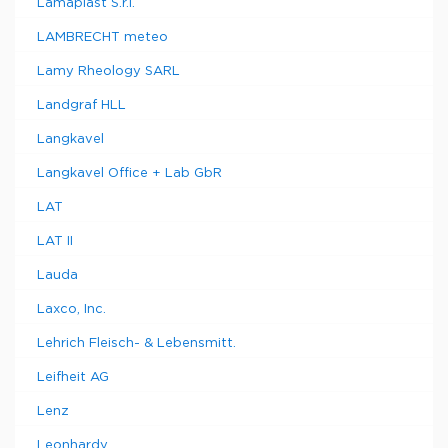
Lamaplast S.r.l.
LAMBRECHT meteo
Lamy Rheology SARL
Landgraf HLL
Langkavel
Langkavel Office + Lab GbR
LAT
LAT II
Lauda
Laxco, Inc.
Lehrich Fleisch- & Lebensmitt.
Leifheit AG
Lenz
Leonhardy