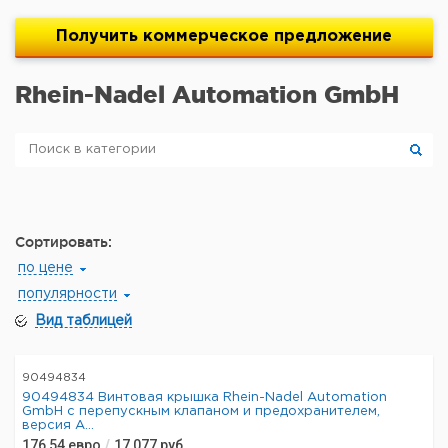
Получить
коммерческое
предложение
Rhein-Nadel Automation GmbH
Сортировать:
по цене
популярности
Вид таблицей
90494834
90494834 Винтовая крышка Rhein-Nadel Automation
GmbH с перепускным клапаном и предохранителем,
версия A...
176,54
евро
/
17 077
руб.