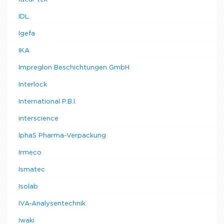
IDL
Igefa
IKA
Impreglon Beschichtungen GmbH
Interlock
International P.B.I.
interscience
IphaS Pharma-Verpackung
Irmeco
Ismatec
Isolab
IVA-Analysentechnik
Iwaki