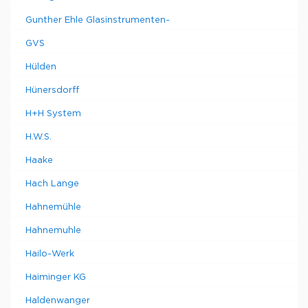
Gunther Ehle Glasinstrumenten-
GVS
Hülden
Hünersdorff
H+H System
H.W.S.
Haake
Hach Lange
Hahnemühle
Hahnemuhle
Hailo-Werk
Haiminger KG
Haldenwanger