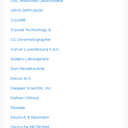
CRC Industries Deutschland
CRYO DIFFUSION
CryoMill
Crystal Technology &
CS Chromatographie
Curver Luxembourg S.a.r.l.
Dülabo Laborgeräte
Dürr Metalltechnik
Dacos A/S
Daigger Scientific, Inc.
Daihan (Witeg)
Desaga
Deutsch & Neumann
Deutsche METROHM