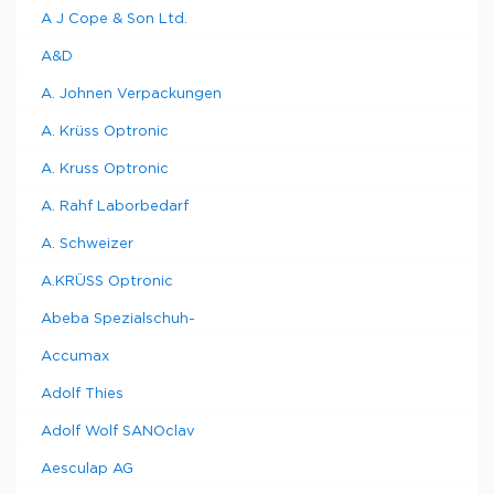
A J Cope & Son Ltd.
A&D
A. Johnen Verpackungen
A. Krüss Optronic
A. Kruss Optronic
A. Rahf Laborbedarf
A. Schweizer
A.KRÜSS Optronic
Abeba Spezialschuh-
Accumax
Adolf Thies
Adolf Wolf SANOclav
Aesculap AG