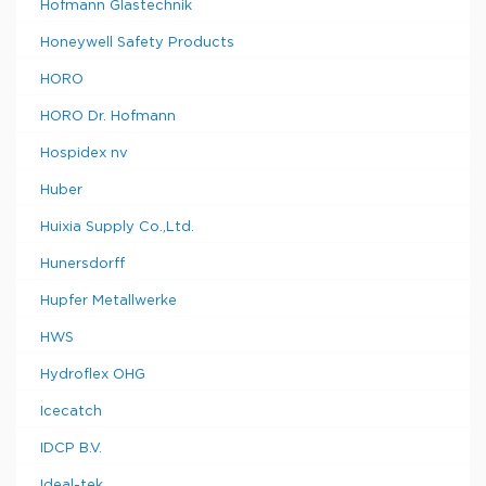
Hofmann Glastechnik
Honeywell Safety Products
HORO
HORO Dr. Hofmann
Hospidex nv
Huber
Huixia Supply Co.,Ltd.
Hunersdorff
Hupfer Metallwerke
HWS
Hydroflex OHG
Icecatch
IDCP B.V.
Ideal-tek