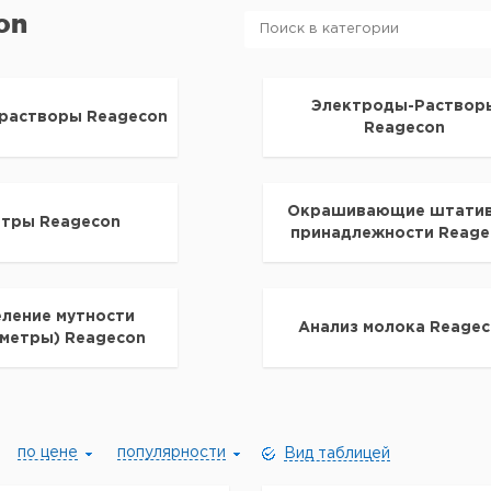
on
Электроды-Раствор
растворы Reagecon
Reagecon
Окрашивающие штатив
етры Reagecon
принадлежности Reage
ление мутности
Анализ молока Reage
метры) Reagecon
по цене
популярности
Вид таблицей