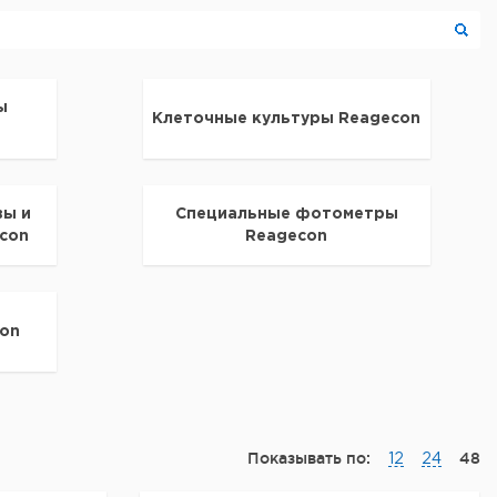
ы
Клеточные культуры Reagecon
ы и
Специальные фотометры
con
Reagecon
con
Показывать по:
48
12
24