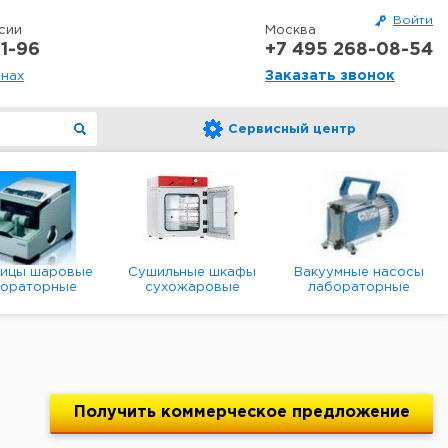
Войти
сии
Москва
1-96
+7 495 268-08-54
Заказать звонок
онах
Сервисный центр
ницы шаровые
Сушильные шкафы
Вакуумные насосы
бораторные
сухожаровые
лабораторные
анетарные
лабораторные
диафрагменные
мембранные
Получить
коммерческое
предложение