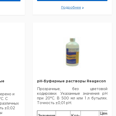
серебра,
250 мл
Подробнее
3 моль/л
KCL,
насыщен
1
9040958
AgCl,
250 мл
Рекомендуем купить по низкой цене.
ые
pH-Буферные растворы Reagecon
Прозрачные, без цветовой
кодировки. Указанные значения pH
ерено и
при 20°C. В 500 мл или 1 л бутылях.
С. С
Точность ±0,01 pH.
 различных
ть ±0,02
ры
Цена
Це