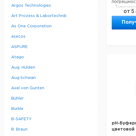
погрешност
Argos Technologies
- Зависимо
от
5
годности о
Art Prozess & Labortechnik
этикетке.
Полу
- Все стан
As One Corporation
являются б
- Поставл
asecos
бутылях из
плотности.
ASPURE
Atago
О
Тип
Aug. Hulden
м
Aug.Schwan
1.3 мкС/
2
см
Axel von Gunten
5 мкС/
5
Bühler
см
10 мкС/
Bürkle
5
см
20 мкС/
B-SAFETY
5
pH-Буфер
см
цветовой
B. Braun
50 мкС/
5