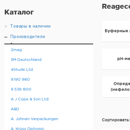
Reagec
Каталог
Товары в наличии
Буферные 
Производители
2mag
pH-м
3M Deutschland
4titude Ltd.
9.190 980
Опреде
9.536 800
(нефело
A J Cope & Son Ltd.
A&D
A. Johnen Verpackungen
Сортировать:
A. Krüss Optronic