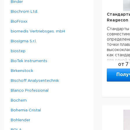
мкС/см
Binder
100000
5
Biochrom Ltd.
мкС/см
Стандарты
450000
Reagecon
BioFroxx
5
мкС/см
Стандарты 
biomedis Vertriebsges. mbH
совместимо
определен
Biosigma S.r.l.
точки плав
высококла
biostep
как станда
для одной 
BioTek Instruments
от
7
набор из 3
Стеклянные
Birkenstock
Полу
включают 3 
Bischoff Analysentechnik
Blanco Professional
Тип
Bochem
Bohemia Cristal
RMP048
Bohlender
RMP082