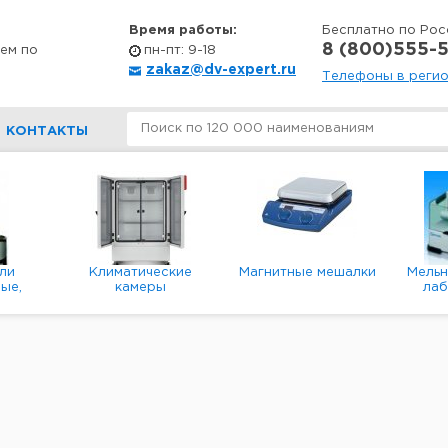
Время работы:
Бесплатно по Рос
8 (800)555-5
ем по
пн-пт: 9-18
zakaz@dv-expert.ru
Телефоны в реги
КОНТАКТЫ
ли
Климатические
Магнитные мешалки
Мель
ые,
камеры
ла
е,
пл
ые