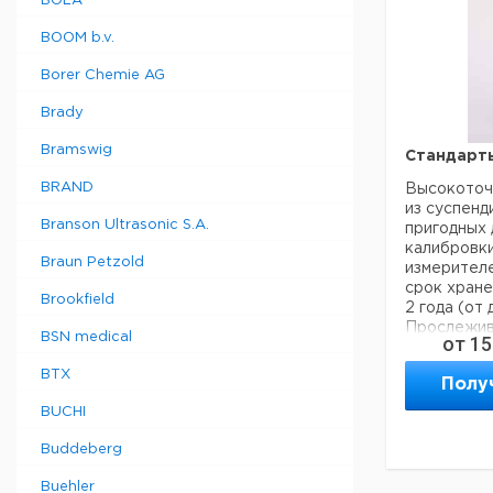
BOLA
RMP122
BOOM b.v.
Borer Chemie AG
RMP132
Brady
RMP159
Bramswig
Стандарт
BRAND
Высокоточ
RMP236
из суспен
Branson Ultrasonic S.A.
пригодных 
RMP284
калибровки
Braun Petzold
измерителе
срок хране
Brookfield
RMPSET1
2 года (от 
Прослежив
BSN medical
от
15
US EPA и и
ISO 7027.
BTX
RMPSET2
Полу
Бутылки из
Доступны д
BUCHI
- Ratio дл
рассеянног
Buddeberg
углом 90 °
под
Buehler