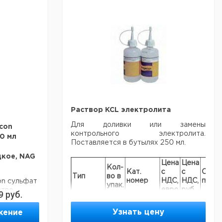
Раствор KCL электролита
Для доливки или замены
con
контрольного электролита.
00 мл
Поставляется в бутылях 250 мл.
кое, NAG
Цена
Цена
Кол-
Кат.
с
с
Срок
Тип
во в
номер
НДС,
НДС,
поста
n сульфат
упак.
евро
руб
ство
9
руб.
среды,
3 моль/л
 (-)
KCL, без
Узнать цену
жение
ионов
1
9040957