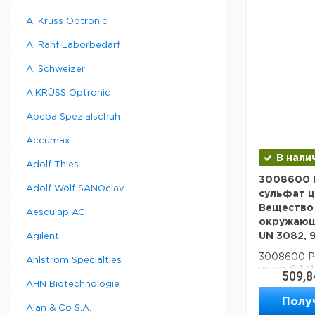
A. Kruss Optronic
A. Rahf Laborbedarf
A. Schweizer
A.KRÜSS Optronic
Abeba Spezialschuh-
Accumax
В нали
Adolf Thies
3008600 
Adolf Wolf SANOclav
сульфат ц
Вещество
Aesculap AG
окружающ
UN 3082, 9, 
Agilent
3008600 Р
Ahlstrom Specialties
цинка 0,1 
509,8
опасное д
AHN Biotechnologie
жидкое, NAG
Полу
Alan & Co S.A.