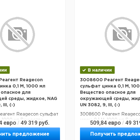
чии
В наличии
Реагент Reagecon
3008600 Реагент Reage
инка 0,1 М, 1000 мл
сульфат цинка 0,1 М, 10
 опасное для
Вещество опасное для
ей среды, жидкое, NAG
окружающей среды, жид
III, (-)
UN 3082, 9, III, (-)
еагент Reagecon сульфат
3008600 Реагент Reageco
М, 1000 мл Вещество
цинка 0,1 М, 1000 мл Веще
4
евро
49 319
руб.
509,84
евро
49 31
/
/
ля окружающей среды,
опасное для окружающей 
 UN 3082, 9, III, (-)
жидкое, NAG UN 3082, 9, III,
чить предложение
Получить предло