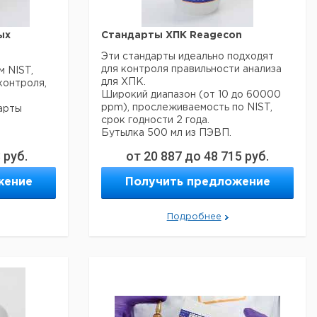
40916
34641
ых
Стандарты ХПК Reagecon
Эти стандарты идеально подходят
для контроля правильности анализа
 NIST,
для ХПК.
контроля,
Широкий диапазон (от 10 до 60000
ppm), прослеживаемость по NIST,
арты
срок годности 2 года.
Бутылка 500 мл из ПЭВП.
3
руб.
от
20 887
до
48 715
руб.
Цена
Предел
Кол-
ов.
Кат.
с
жение
Тип
Получить предложение
измерений
во в
 могут
номер
НДС,
мг/л
упак.
евро
COD10
10
1
4012235
Подробнее
COD20
20
1
6286181
Цена
Цена
ол-
COD50
50
1
6234998
Кат.
с
с
Срок
о в
номер
НДС,
НДС,
COD100
поставки
100
1
6234999
пак.
евро
руб
COD200
200
1
6206516
COD500
500
1
6234552
4012213
COD600
600
1
6206517