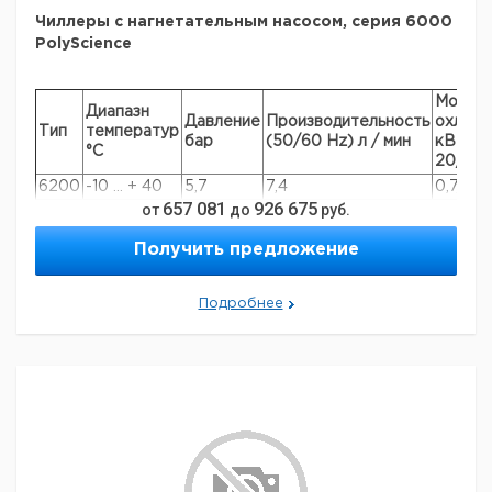
Чиллеры с нагнетательным насосом, серия 6000
PolyScience
Мощно
Диапазн
Давление
Производительность
охлажд
Тип
температур
бар
(50/60 Hz) л / мин
кВт пр
°С
20/0/-
6200
-10 ... + 40
5,7
7,4
0,7/0,3
657 081
926 675
от
до
руб.
6300
-10 ... + 40
5,7
7,4
1,28/0,
6500
-10 ... + 40
5,7
7,4
1,8/0,7
Получить предложение
6700
-10 ... + 40
5,7
13,2
2,2/0,9
6100
-10 ... + 40
5,7
13,2
2,05/1,
Подробнее