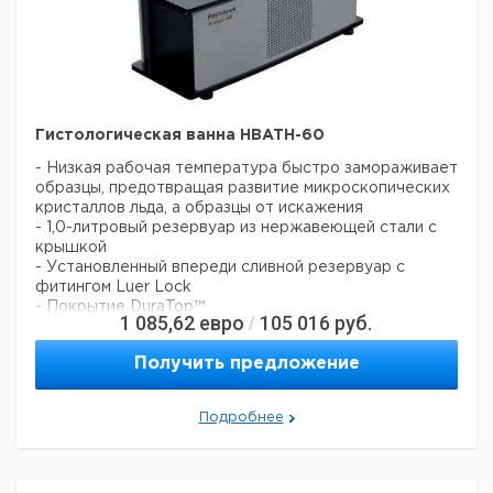
30
Гистологическая ванна HBATH-60
- Низкая рабочая температура быстро замораживает
образцы, предотвращая развитие микроскопических
кристаллов льда, а образцы от искажения
- 1,0-литровый резервуар из нержавеющей стали с
крышкой
- Установленный впереди сливной резервуар с
фитингом Luer Lock
- Покрытие DuraTop™
1 085,62
евро
105 016
руб.
/
- Очищаемый воздушный фильтр
- Включает в себя погружную корзину из
Получить предложение
нержавеющей стали и монтажный патрон для
образца
Температура: фиксированная -60 °C
Подробнее
Материал резервуара/бака: нерж. сталь
Габариты (внутренние, Ш x Г): 122 х 168 мм
Максимальная внешняя температура: 35 °C
Габариты (Д x Ш x В): 578 х 279 х 279 мм