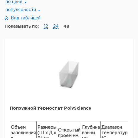
по цене
популярности
Вид таблицей
Показывать по:
48
12
24
Погружной термостат PolyScience
Объем
Размеры
Глубина
Диапазон
Открытый
заполнения
(Ш х Д х
ванны
температур
Мат
проем мм.