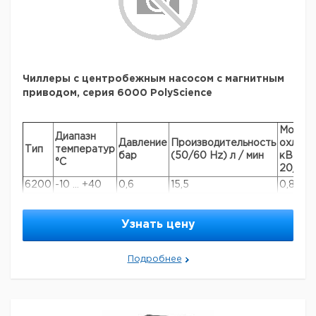
Чиллеры с центробежным насосом с магнитным
приводом, серия 6000 PolyScience
Мощно
Диапазн
Давление
Производительность
охлажд
Тип
температур
бар
(50/60 Hz) л / мин
кВт пр
°С
20/0/-
6200
-10 ... +40
0,6
15,5
0,8/0,4
6300
-10 ... +40
0,6
15,5
1,18/0,
6500
-10 ... +40
0,6
15,5
1,8/0,8
Узнать цену
6700
-10 ... +40
0,6
15,5
2,2/1,0
6100
-10 ... +40
0,6
15,5
2,75/1,
Подробнее