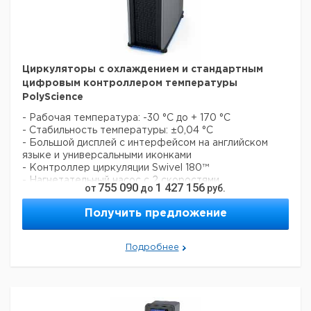
Циркуляторы с охлаждением и стандартным
цифровым контроллером температуры
PolyScience
- Рабочая температура: -30 °С до + 170 °C
- Стабильность температуры: ±0,04 °C
- Большой дисплей с интерфейсом на английском
языке и универсальными иконками
- Контроллер циркуляции Swivel 180™
- Нагнетательный насос с 2 скоростями
755 090
1 427 156
от
до
руб.
- Макс. давление насоса 2,9 psi (0,20 бар)
- Встроенный интерфейс: последовательный RS-232
Получить предложение
- Регулируемые лимиты допустимой температуры
- Автоматическая и/или регулируемая
пользователем оптимизация производительности
Подробнее
- Возможность калибровки по 1 точке
Мощность
Размеры
Мощность
Диапазн
Кол
Объем
охлаждения
(Ш х Д х
нагревания
температур
во 
л.
кВт при 20