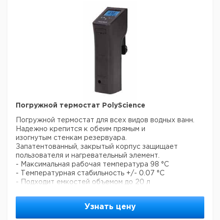
Вес: 33,97 кг
Электропитание: 240 В/50 Гц
Цена
Цена
Кол-
Кат.
с
с
Срок
Тип
во в
номер
НДС,
НДС,
поставки
упак.
евро
руб
HPLAT-60
1
6287552
Гистологическая
погружная
корзина, сетка
Погружной термостат PolyScience
1
6287553
из
нержавеющей
Погружной термостат для всех видов водных ванн.
стали
Надежно крепится к обеим прямым и
изогнутым стенкам резервуара.
Запатентованный, закрытый корпус защищает
пользователя и нагревательный элемент.
- Максимальная рабочая температура 98 °C
- Температурная стабильность +/- 0.07 °С
- Подходит емкостей объемом до 20 л
- Минимальная рабочая глубина 7.5 дюмов/19 см
- Большой ЖК-дисплей
Узнать цену
- Разрешение дисплея 0.1 ° С
- Отображение фактической и уствновленной