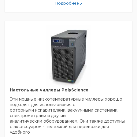
Подробнее
Диапазн
Кол-
Давление
Производительность
Тип
температур
во в
бар
(50/60 Hz) л / мин
°С
упак
3370P9
+5 ... +70
6,9
7,6
1
3370TB
+5 ... +70
3,4
17,1
1
Настольные чиллеры PolyScience
Эти мощные низкотемпературные чиллеры хорошо
подходят для использования с
роторными испарителями, вакуумными системами,
спектрометрами и другим
аналитическим оборудованием. Они также доступны
с аксессуаром - тележкой для перевозки для
удобного