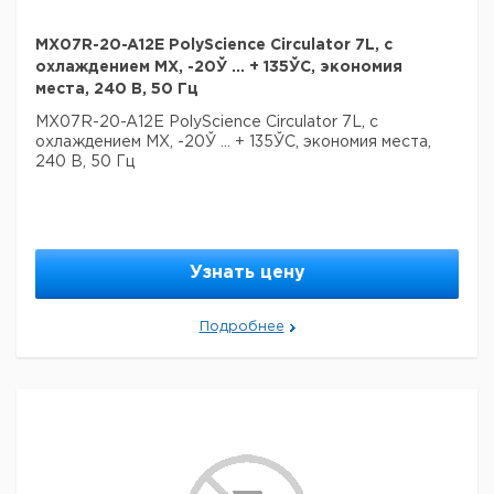
432 x
572 x 445 x
бани,
20
1400
1
241 x 152
305
цифровые
MX07R-20-A12E PolyScience Circulator 7L, с
Водяные
432 x
охлаждением MX, -20Ў ... + 135ЎC, экономия
546 x 415 x
бани,
28
1400
241 x
1
358
места, 240 В, 50 Гц
цифровые
203
MX07R-20-A12E PolyScience Circulator 7L, с
охлаждением MX, -20Ў ... + 135ЎC, экономия места,
240 В, 50 Гц
Узнать цену
Подробнее