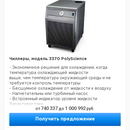
Чиллеры, модель 3370 PolyScience
- Экономичное решение для охлаждения, когда
температура охлаждающей жидкости
выше, чем температура окружающей среды и не
требуется контроль температуры
- Бесшумное охлаждение от жидкости к воздуху
- Нагнетательны или турбинный насос
- Встроенный индикатор уровня жидкости
Характеристики
740 337
1 000 992
от
до
руб.
Рабочая температура: +5 ... 70 °C
Макс. температура жидкости: 70 °C
Получить предложение
Мощность охлаждения: 4 кВт при 11 °C (вода)
Габариты (Д*Ш*В): 520 х 381 х 546 мм