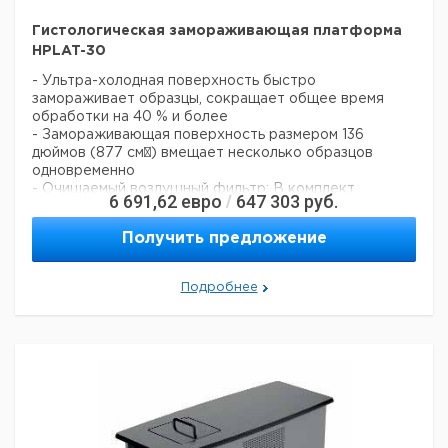
Гистологическая замораживающая платформа
HPLAT-30
- Ультра-холодная поверхность быстро
замораживает образцы, сокращает общее время
обработки на 40 % и более
- Замораживающая поверхность размером 136
дюймов (877 см²) вмещает несколько образцов
одновременно
- Очищаемый воздушный фильтр; В комплект
6 691,62
евро
647 303
руб.
/
включена крышка
Температура: фиксированная,-30 °C
Получить предложение
Материал резервуара/бака: нерж.сталь
Габариты (внутренние, Ш x Г): 368 х 238 мм
Макс. внешняя температура: 35 °C
Подробнее
Габариты (Д x Ш x В): 403 х 467 х 267 мм
Вес: 34,4 кг
Электропитание: 240 В/50 Гц
Цена с
Цена с
Кол-во
Кат.
Срок
Тип
НДС,
НДС,
в упак.
номер
поставки
евро
руб
HPLAT-
1
6285271