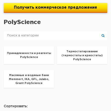
Получить
коммерческое
предложение
PolyScience
Термостатирование
Принадлежности и реагенты
(термостаты и криостаты)
PolyScience
PolyScience
Масляные и водяные бани
Memmert, IKA, GFL, Julabo,
Grant PolyScience
Сортировать: