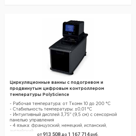
Объем
и
Мощность
Кол-
размеры
Кат.
ванны
давление
нагревания
во в
(Ш х Д х В)
номер
л.
насоса л/
кВт
упак.
мм.
мин / бар
499 x 221 x
7
10,2/0,2
2,2
1
4658628
409
569 x 368 x
15
10,2/0,2
2,2
1
4658631
422
610 x 419 x
20
10,2/0,2
2,2
1
4658634
422
672 x 457 x
28
10,2/0,2
2,2
1
4658638
422
Циркуляционные ванны с подогревом и
продвинутым цифровым контроллером
температуры PolyScience
- Рабочая температура: от Ткомн 10 до 200 °C
- Стабильность температуры: ±0,01 °C
- Интуитивный дисплей 3,75" (9,5 см) с сенсорной
панелью управления
- 4 языка: французский, немецкий, испанский,
английский
913 508
1 167 714
от
до
руб.