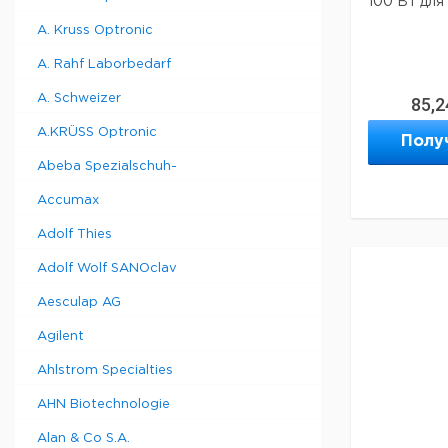
100 Вт для
A. Kruss Optronic
A. Rahf Laborbedarf
A. Schweizer
85,2
A.KRÜSS Optronic
Полу
Abeba Spezialschuh-
Accumax
Adolf Thies
Adolf Wolf SANOclav
Aesculap AG
Agilent
Ahlstrom Specialties
AHN Biotechnologie
Alan & Co S.A.