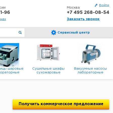
Войти
сии
Москва
1-96
+7 495 268-08-54
Заказать звонок
онах
Сервисный центр
ницы шаровые
Сушильные шкафы
Вакуумные насосы
бораторные
сухожаровые
лабораторные
анетарные
лабораторные
диафрагменные
мембранные
Получить
коммерческое
предложение