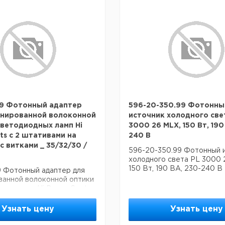
49 Фотонный адаптер
596-20-350.99 Фотонны
инированной волоконной
источник холодного све
светодиодных ламп Hi
3000 26 MLX, 150 Вт, 190
ts с 2 штативами на
240 В
с витками _ 35/32/30 /
596-20-350.99 Фотонный 
холодного света PL 3000 
150 Вт, 190 ВА, 230-240 В
9 Фотонный адаптер для
ванной волоконной оптики
дных ламп Hi Power Spots
ами на штативах с витками
 / 25 мм
Узнать цену
Узнать цену