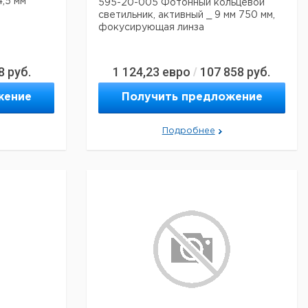
4,5 мм
595-20-005 Фотонный кольцевой
светильник, активный _ 9 мм 750 мм,
фокусирующая линза
8
руб.
1 124,23
евро
107 858
руб.
/
жение
Получить предложение
Подробнее