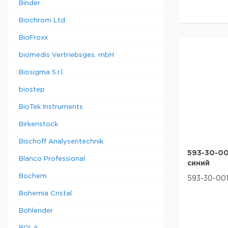
Binder
Biochrom Ltd.
BioFroxx
biomedis Vertriebsges. mbH
Biosigma S.r.l.
biostep
BioTek Instruments
Birkenstock
Bischoff Analysentechnik
593-30-0
Blanco Professional
синий
Bochem
593-30-001
Bohemia Cristal
Bohlender