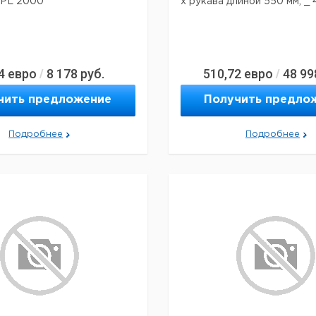
 PL 2000
х рукава длиной 550 мм, _ 
4
евро
8 178
руб.
510,72
евро
48 99
/
/
чить предложение
Получить предло
Подробнее
Подробнее