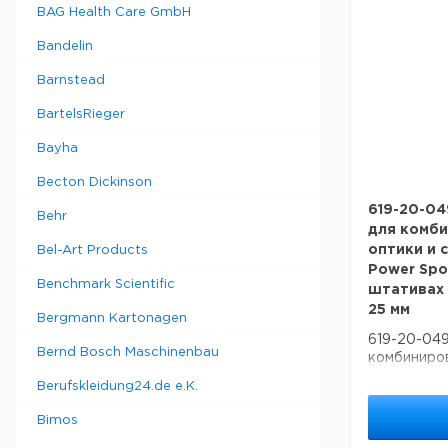
BAG Health Care GmbH
Bandelin
Barnstead
BartelsRieger
Bayha
Becton Dickinson
619-20-0
Behr
для комб
оптики и 
Bel-Art Products
Power Spo
Benchmark Scientific
штативах 
25 мм
Bergmann Kartonagen
619-20-04
Bernd Bosch Maschinenbau
комбиниро
и светодио
Berufskleidung24.de e.K.
с 2 штатив
_ 35/32/30
Bimos