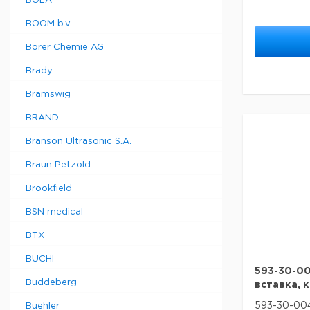
BOLA
BOOM b.v.
Borer Chemie AG
Brady
Bramswig
BRAND
Branson Ultrasonic S.A.
Braun Petzold
Brookfield
BSN medical
BTX
BUCHI
593-30-0
Buddeberg
вставка, 
593-30-00
Buehler