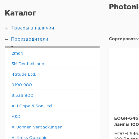
Photoni
Каталог
Товары в наличии
Сортировать:
Производители
2mag
3M Deutschland
4titude Ltd.
9.190 980
9.536 800
A J Cope & Son Ltd.
A&D
EOGH-646
лампы 100
A. Johnen Verpackungen
EOGH-6463
A. Krüss Optronic