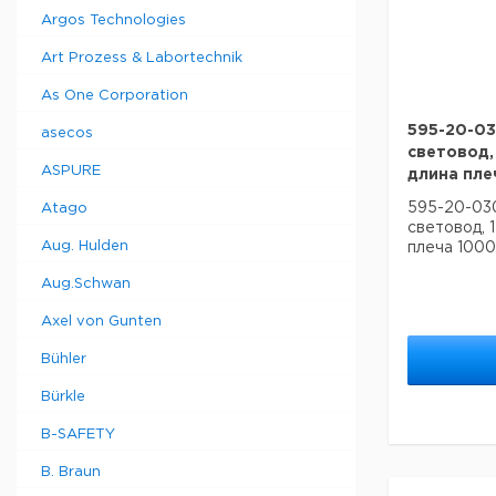
Argos Technologies
Art Prozess & Labortechnik
As One Corporation
595-20-03
asecos
световод,
ASPURE
длина плеч
595-20-030
Atago
световод, 1
Aug. Hulden
плеча 1000 
Aug.Schwan
Axel von Gunten
Bühler
Bürkle
B-SAFETY
B. Braun