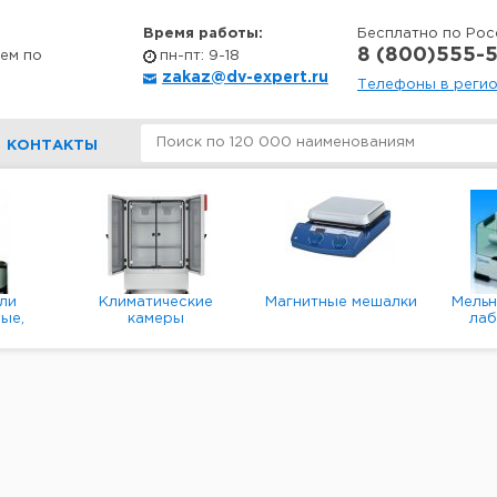
Время работы:
Бесплатно по Рос
8 (800)555-5
ем по
пн-пт: 9-18
zakaz@dv-expert.ru
Телефоны в реги
КОНТАКТЫ
ли
Климатические
Магнитные мешалки
Мель
ые,
камеры
ла
е,
пл
ые