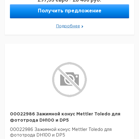
Данные для перевозки (реальные данные могут
отличаться)
Получить предложение
Страна происхождения:
Германия
Вес брутто:
530 г
Подробнее
Заявление о двойном использовании:
нет
Ширина упаковки:
0,634 м
Высота упаковки:
0,128 м
Глубина упаковки:
0,137 м
3
Объем упаковки:
0,01111782 м
00022986 Зажимной конус Mettler Toledo для
фототрода DH100 и DP5
00022986 Зажимной конус Mettler Toledo для
фототрода DH100 и DP5