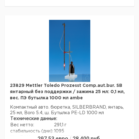
23829 Mettler Toledo Prozesst Comp.aut.bur. SB
янтарный без поддержки / зажима 25 мл: 0,1 мл,
вес. ПЭ бутылка 1000 мл ambe
Компактный авто. бюретка, SILBERBRAND, янтарь,
25 мл, Boro 5.4, ш. Бутылка PE-LD 1000 мл
Технические данные:
Вес нетто:
291,1 г
стабильность (дни):
1095
297,53
евро
28 400
руб.
Код EAN:
4033378453921
/