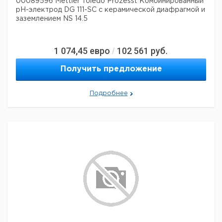
00089596 Mettler Toledo Prozesst Комбинированный
pH-электрод DG 111-SC с керамической диафрагмой и
заземлением NS 14.5
1 074,45
евро
102 561
руб.
/
Получить предложение
Подробнее