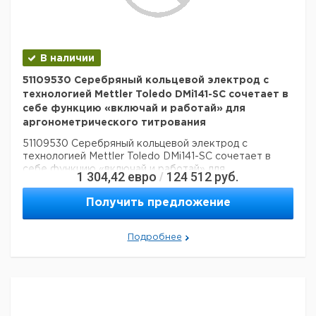
В наличии
51109530 Серебряный кольцевой электрод с
технологией Mettler Toledo DMi141-SC сочетает в
себе функцию «включай и работай» для
аргонометрического титрования
51109530 Серебряный кольцевой электрод с
технологией Mettler Toledo DMi141-SC сочетает в
себе функцию «включай и работай» для
1 304,42
евро
124 512
руб.
/
аргонометрического титрования
Получить предложение
Подробнее