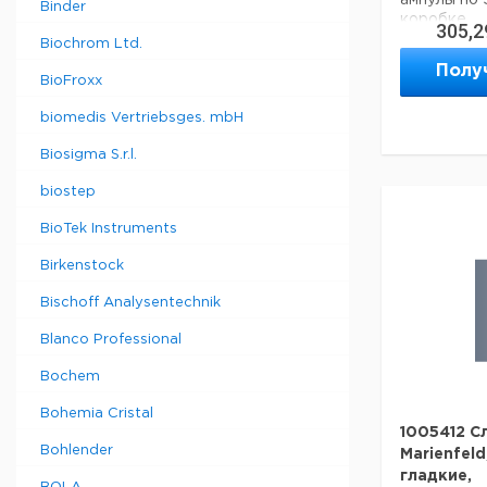
ампулы по 
Binder
коробке
305,2
Biochrom Ltd.
Техническ
Полу
BioFroxx
Код EAN:
4
biomedis Vertriebsges. mbH
Данные дл
Biosigma S.r.l.
данные мог
biostep
BioTek Instruments
Birkenstock
Bischoff Analysentechnik
Blanco Professional
Bochem
Bohemia Cristal
1005412 С
Bohlender
Marienfel
гладкие,