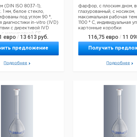
м (DIN ISO 8037-1),
фарфор, с плоским дном, 
 1 мм, белое стекло,
глазурованный, с носиком,
фованы под углом 90 °,
максимальная рабочая те
я диагностики in-vitro (IVD)
1100 ° C, индивидуальная у
твии с директивой IVD
картонные коробки
, с маркировкой CE,
1
евро
13 613
руб.
116,75
евро
11 09
/
/
тся до истечения срока
Технические данные:
 номера партии для полной
Номинальный объем:
3 л
чить предложение
Получить предло
и и прослеживаемости, в
Диаметр:
254 м
о 50 шт., по 50 коробок в
Материал:
Фарф
ницаемом алюминиевом
Подробнее
Подробнее
Высота:
105 м
Код EAN:
42503
ие данные:
:
Земля 90 °
Данные для перевозки (ре
нет
данные могут отличаться)
76 мм
26 мм
1 мм
4250317302250
я перевозки (реальные