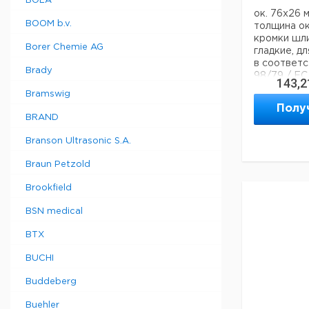
BOLA
ок. 76x26 м
BOOM b.v.
толщина ок.
кромки шли
Borer Chemie AG
гладкие, дл
в соответс
Brady
98/79 / EC
143,2
рекомендуе
Bramswig
годности и
Полу
информаци
BRAND
коробках п
водонепро
Branson Ultrasonic S.A.
пакете
Braun Petzold
Техническ
Brookfield
Тип лезвия
Матовый:
BSN medical
Ширина:
Глубина:
BTX
Высота:
BUCHI
Код EAN:
Buddeberg
Данные дл
Buehler