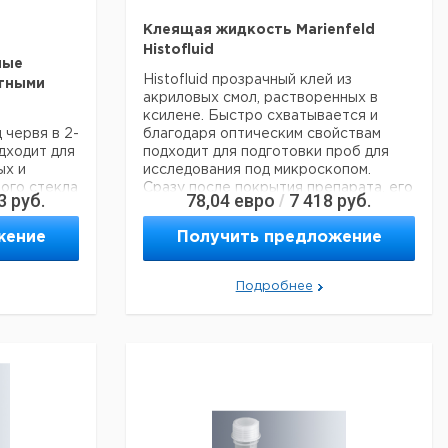
Клеящая жидкость Marienfeld
Histofluid
ные
Histofluid прозрачный клей из
етными
акриловых смол, растворенных в
ксилене. Быстро схватывается и
 червя в 2-
благодаря оптическим свойствам
одходит для
подходит для подготовки проб для
ых и
исследования под микроскопом.
ого стекла
Сразу после покрытия препарата, его
3
руб.
78,04
евро
7 418
руб.
/
0x10 мм
можно исследовать и заполнять.
 3
Histofluid также можно использовать
жение
Получить предложение
сстояние
для герметизации бутылочных
пробок.
 мм
Дополнительные преимущества:
Подробнее
- при длительном хранении или
изменении температуры в слоях
Histofluid не образуются трещины
или деформации
- не желтеет при УФ облучении
- не флуоресцирует
альные
- не образует пузырьков
- сохраняются даже чувствительные
окраски, благодаря кислотному числу