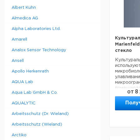
Albert Kuhn
Almedica AG
Alpha Laboratories Ltd.
Культура
Amarell
Marienfel
Analox Sensor Technology
стекло
Культурал
Ansell
используют
микробиоло
Apollo Herkenrath
улавливани
AQUA Lab
микроогран
помещают
от
8
Aqua Lab GmbH & Co.
переверну
крупных п
Полу
AQUALYTIC
- Изготовл
- С прямым
Arbeitsschutz (Dr. Wieland)
- Неградуи
Arbeitsschutz (Wieland)
Т
Диаметр
Arctiko
с