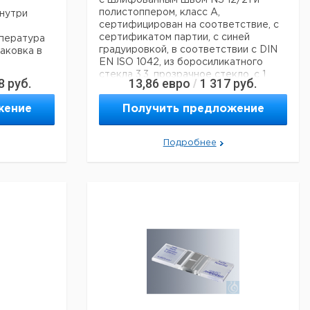
с шлифованным швом NS 12/21 и
полистоппером, класс A,
внутри
сертифицирован на соответствие, с
сертификатом партии, с синей
мпература
градуировкой, в соответствии с DIN
паковка в
EN ISO 1042, из боросиликатного
стекла 3.3, прозрачное стекло, с 1
8
руб.
13,86
евро
1 317
руб.
/
круглой меткой, упаковано в коробки
по 10 штук частей
жение
Получить предложение
м
Технические данные:
ор
Номинальный
Подробнее
м
50 мл
объем:
17316790
Размер земли:
NS 12/21
Боросиликатное
Материал:
стекло 3.3
альные
Цвет:
Кристально чистый
Класс
точности:
Код EAN:
4250317305756
Стандарт:
DIN EN ISO 1042
Данные для перевозки (реальные