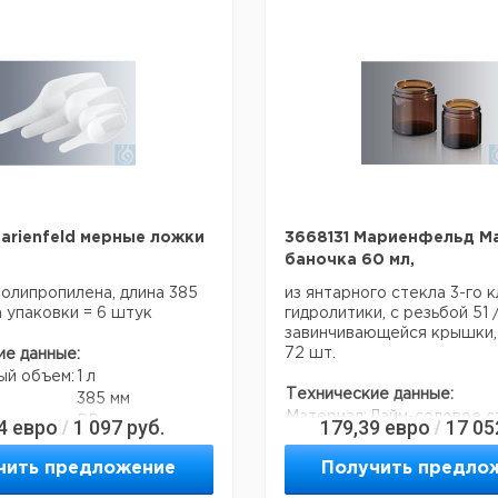
мм
номер
НДС,
данные могут отличаться)
НДС,
поставки
м
упак.
евро
руб
,7
35
250
6266183
,7
50
350
6266184
тить внимание на то, что
й заказ в нашей компании
 300 евро с ндс.
arienfeld мерные ложки
3668131 Мариенфельд М
баночка 60 мл,
полипропилена, длина 385
из янтарного стекла 3-го 
а упаковки = 6 штук
гидролитики, с резьбой 51 /
завинчивающейся крышки,
72 шт.
ие данные:
ый объем:
1 л
Технические данные:
385 мм
Материал:
Лайм-содовое с
PP
4
евро
1 097
руб.
179,39
евро
17 05
/
/
Код EAN:
4250317358974
белый
4250317315199
чить предложение
Получить предло