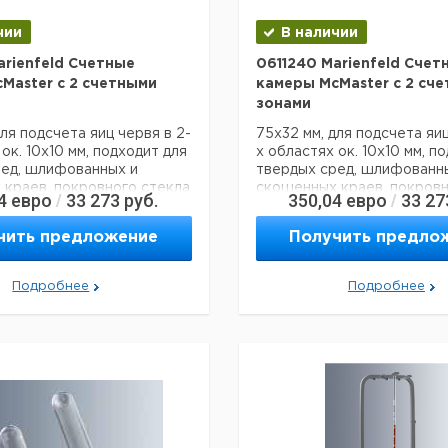
чии
В наличии
arienfeld Счетные
0611240 Marienfeld Счет
Master с 2 счетными
камеры McMaster с 2 сч
зонами
для подсчета яиц червя в 2-
75x32 мм, для подсчета яиц
ок. 10x10 мм, подходит для
х областях ок. 10x10 мм, п
ред, шлифованных и
твердых сред, шлифованн
краев, покровного стекла
скошенных краев, покровн
4
евро
33 273
руб.
350,04
евро
33 27
/
/
ми сетками ок. 10x10 мм
с 2 счетными сетками ок. 1
а 10 частей) на 3
(разделен на 10 частей) на
чить предложение
Получить предло
ных опорах, расстояние
прикрепленных опорах, ра
ей пластиной и
между нижней пластиной и
стеклом ок. 1,5 мм
покровным стеклом ок. 1,5
Подробнее
Подробнее
ие данные:
Технические данные:
250317301178
Код EAN:
4250317301178
я перевозки (реальные
Данные для перевозки (ре
ут отличаться)
данные могут отличаться)