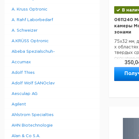
A. Kruss Optronic
В нали
0611240 M
A. Rahf Laborbedarf
камеры Mc
A. Schweizer
зонами
A.KRÜSS Optronic
75x32 мм, 
х областях 
Abeba Spezialschuh-
твердых с
скошенных 
350,0
Accumax
с 2 счетны
(разделен н
Adolf Thies
Полу
прикреплен
между нижн
Adolf Wolf SANOclav
покровным 
Aesculap AG
Техническ
Код EAN:
4
Agilent
Ahlstrom Specialties
Данные дл
AHN Biotechnologie
данные мог
Alan & Co S.A.