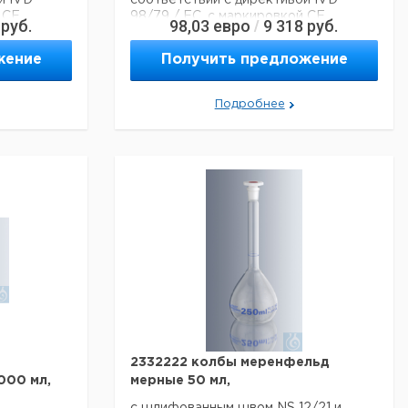
й IVD
соответствии с директивой IVD
 CE,
98/79 / EC, с маркировкой CE,
руб.
98,03
евро
9 318
руб.
/
номера
рекомендуется до даты и номера
ации и
партии для полной информации и
жение
Получить предложение
бках 50
прослеживаемости, в коробках по 50
шт., 50 коробок в
иниевом
водонепроницаемая алюминиевая
Подробнее
сумка
Технические данные:
Тип лезвия:
Порез
Матовый:
да
Ширина:
76 мм
Глубина:
26 мм
Высота:
1 мм
6
Код EAN:
4250317302243
альные
Данные для перевозки (реальные
данные могут отличаться)
2332222 колбы меренфельд
000 мл,
мерные 50 мл,