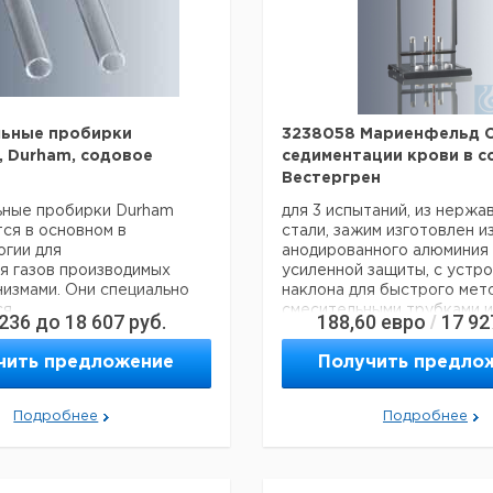
льные пробирки
3238058 Мариенфельд 
d, Durham, содовое
седиментации крови в со
Вестергрен
ьные пробирки Durham
для 3 испытаний, из нерж
ся в основном в
стали, зажим изготовлен и
гии для
анодированного алюминия 
я газов производимых
усиленной защиты, с устр
измами. Они специально
наклона для быстрого мето
ся
смесительными трубками и
 236
до
18 607
руб.
188,60
евро
17 92
/
тыми во внутрь более
резиновыми пробками, без
робирок
Мультипак: 10 штук
чить предложение
Получить предло
ены из содового стекла;
 бортиком и круглым дном;
Технические данные:
рованные;
Код EAN:
4250317307927
Подробнее
Подробнее
Цена
Цена
олщина
Кол-
Высота
Кат.
с
Данные для перевозки (ре
с
Срок
тенки
во в