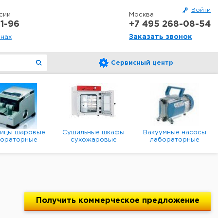
Войти
сии
Москва
1-96
+7 495 268-08-54
Заказать звонок
онах
Сервисный центр
ницы шаровые
Сушильные шкафы
Вакуумные насосы
бораторные
сухожаровые
лабораторные
анетарные
лабораторные
диафрагменные
мембранные
Получить
коммерческое
предложение