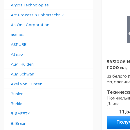
мм
м
Argos Technologies
6
0
Art Prozess & Labortechnik
6
0
As One Corporation
asecos
Прошу обра
минимальны
ASPURE
составляет
Atago
5831008 M
Aug. Hulden
1'000 мл,
Aug.Schwan
из белого 
мм, единиц
Axel von Gunten
Техническ
Bühler
Номинальн
Bürkle
Длина:
Материал:
11,5
B-SAFETY
Цвет:
Код EAN:
Полу
B. Braun