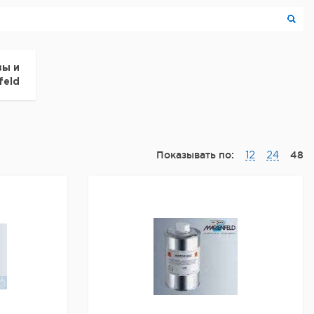
ы и
feld
Показывать по:
48
12
24