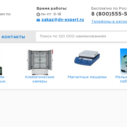
Время работы:
Бесплатно по Рос
8 (800)555-5
ем по
пн-пт: 9-18
zakaz@dv-expert.ru
Телефоны в реги
КОНТАКТЫ
ли
Климатические
Магнитные мешалки
Мель
ые,
камеры
ла
е,
пл
ые