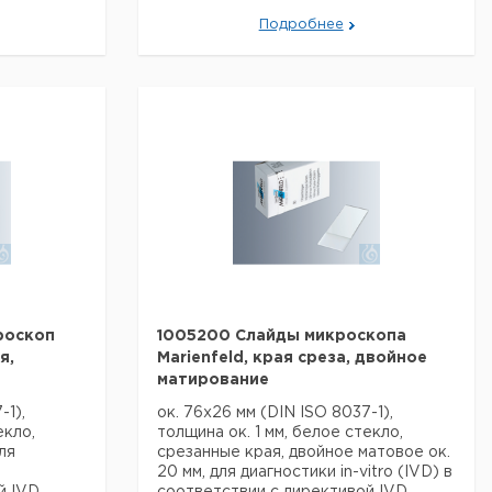
альные
Данные для перевозки (реальные
Подробнее
данные могут отличаться)
роскоп
1005200 Слайды микроскопа
я,
Marienfeld, края среза, двойное
матирование
-1),
ок. 76x26 мм (DIN ISO 8037-1),
екло,
толщина ок. 1 мм, белое стекло,
ля
срезанные края, двойное матовое ок.
в
20 мм, для диагностики in-vitro (IVD) в