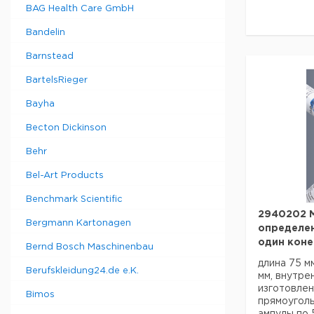
BAG Health Care GmbH
Данные дл
данные мог
Bandelin
Barnstead
BartelsRieger
Bayha
Becton Dickinson
Behr
Bel-Art Products
Benchmark Scientific
2940202 M
Bergmann Kartonagen
определен
один коне
Bernd Bosch Maschinenbau
длина 75 м
Berufskleidung24.de e.K.
мм, внутрен
изготовлен 
Bimos
прямоуголь