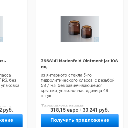
покупателя.
азь
3668141 Marienfeld Ointment jar 108
мл,
класса
из янтарного стекла 3-го
 R3, без
гидролитического класса, с резьбой
 упаковка
58 / R3, без завинчивающейся
крышки, упаковочная единица 49
штук
Технические данные:
текло
2
руб.
318,15
евро
30 241
руб.
/
Материал:
Лайм-содовое стекло
Код EAN:
4250317358981
жение
Получить предложение