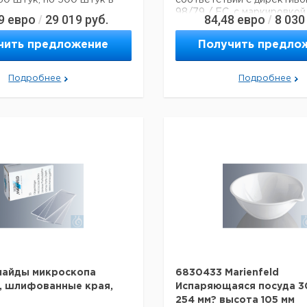
50 штук, по 500 штук в
соответствии с директиво
98/79 / EC, с маркировкой
9
евро
29 019
руб.
84,48
евро
8 030
/
/
рекомендуется до даты и 
партии для полной информ
ие данные:
чить предложение
Получить предло
прослеживаемости, в коро
250317307460
шт., 50 коробок в
водонепроницаемом алюм
Подробнее
Подробнее
пакете
я перевозки (реальные
ут отличаться)
Технические данные:
Тип лезвия:
Порез
Матовый:
нет
Ширина:
76 мм
Глубина:
26 мм
Высота:
1 мм
Код EAN:
425031730223
Данные для перевозки (ре
данные могут отличаться)
лайды микроскопа
6830433 Marienfeld
d, шлифованные края,
Испаряющаяся посуда 3
254 мм? высота 105 мм