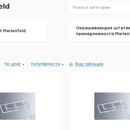
eld
Окрашивающие штатив
R Marienfeld
принадлежности Marien
по цене
популярности
Вид таблицей