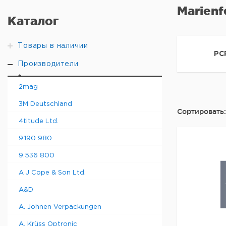
Marienf
Каталог
Товары в наличии
PC
Производители
2mag
3M Deutschland
Сортировать:
4titude Ltd.
9.190 980
9.536 800
A J Cope & Son Ltd.
A&D
A. Johnen Verpackungen
A. Krüss Optronic