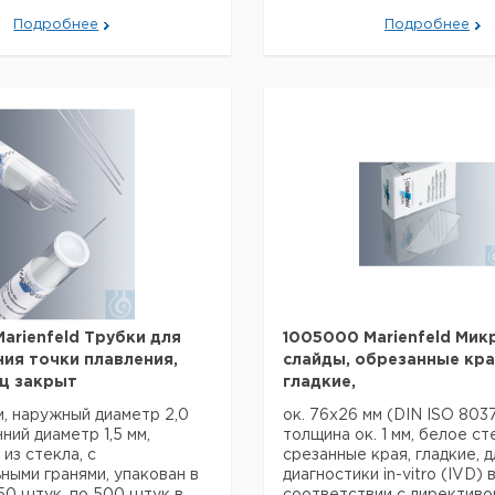
Данные для перевозки (ре
данные могут отличаться)
Подробнее
Подробнее
я перевозки (реальные
ут отличаться)
arienfeld Трубки для
1005000 Marienfeld Мик
ия точки плавления,
слайды, обрезанные кра
ц закрыт
гладкие,
м, наружный диаметр 2,0
ок. 76x26 мм (DIN ISO 8037
ний диаметр 1,5 мм,
толщина ок. 1 мм, белое ст
из стекла, с
срезанные края, гладкие, д
ными гранями, упакован в
диагностики in-vitro (IVD) 