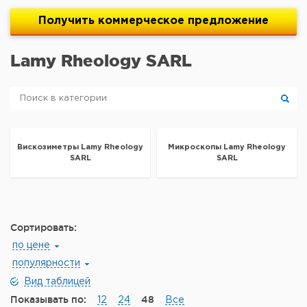
Получить
коммерческое
предложение
Lamy Rheology SARL
Вискозиметры Lamy Rheology
Микроскопы Lamy Rheology
SARL
SARL
Сортировать:
по цене
популярности
Вид таблицей
Показывать по:
48
12
24
Все