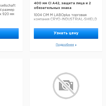
400 мм CI A42, защита лица и 2
ellschaft
обязательных знака
N размер
 x 920 мм
1004 CIM M LABOplus торговая
компания CRYO-INDUSTRIAL-SHIELD
- полный комплект 615 CIM M WP
средний / размер 9, длиной около
400 мм CI A42, защита лица и 2
Узнать цену
обязательных знака
Подробнее