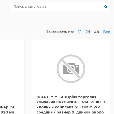
Показывать по:
48
12
24
Все
1004 CIM M LABOplus торговая
компания CRYO-INDUSTRIAL-SHIELD
змер CA
- полный комплект 615 CIM M WP
 920 мм
средний / размер 9, длиной около