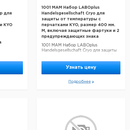
1001 MAM Набор LABOplus
ор для
Handelsgesellschaft Cryo для
защиты от температуры с
и KYO
перчатками KYO, размер 400 мм.
М, включая защитные фартуки и 2
предупреждающих знака
а
1001 MAM Набор LABOplus
Handelsgesellschaft Cryo для защиты
от температуры с перчатками KYO,
 для
размер 400 мм. М, включая защитные
ператур с
фартуки и 2 предупреждающих знака
400 мм. S
Узнать цену
2
Подробнее