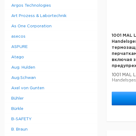
Argos Technologies
Art Prozess & Labortechnik
As One Corporation
1001 MAL 
asecos
Handelsges
ASPURE
термозащ
перчаткам
Atago
включая з
предупре
Aug. Hulden
1001 MAL 
Aug.Schwan
Handelsges
термозащи
Axel von Gunten
перчатками
включая з
Bühler
предупреж
Bürkle
B-SAFETY
B. Braun