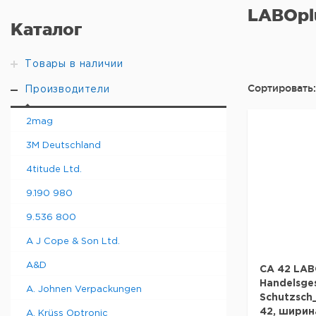
LABOplu
Каталог
Товары в наличии
Сортировать:
Производители
2mag
3M Deutschland
4titude Ltd.
9.190 980
9.536 800
A J Cope & Son Ltd.
A&D
CA 42 LAB
Handelsges
A. Johnen Verpackungen
Schutzsch
42, ширина
A. Krüss Optronic