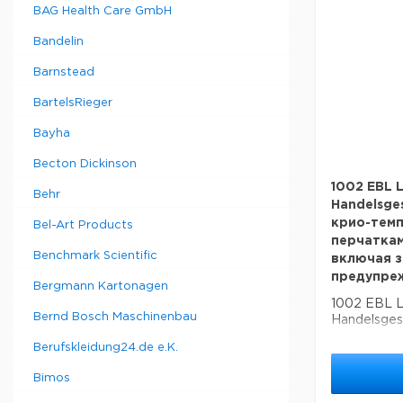
BAG Health Care GmbH
Bandelin
Barnstead
BartelsRieger
Bayha
Becton Dickinson
1002 EBL 
Behr
Handelsge
крио-тем
Bel-Art Products
перчаткам
Benchmark Scientific
включая з
предупре
Bergmann Kartonagen
1002 EBL 
Bernd Bosch Maschinenbau
Handelsges
температу
Berufskleidung24.de e.K.
KYO, разме
защитные 
Bimos
предупреж