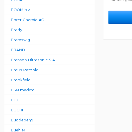
BOLA
термозащи
BOOM b.v.
перчатками
включая з
Borer Chemie AG
предупреж
Brady
Bramswig
BRAND
Branson Ultrasonic S.A.
Braun Petzold
Brookfield
BSN medical
BTX
BUCHI
Buddeberg
Buehler