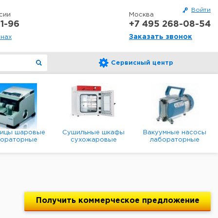
Войти
сии
Москва
1-96
+7 495 268-08-54
Заказать звонок
онах
Сервисный центр
ницы шаровые
Сушильные шкафы
Вакуумные насосы
бораторные
сухожаровые
лабораторные
анетарные
лабораторные
диафрагменные
мембранные
Получить
коммерческое
предложение