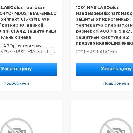
L LABOplus торговая
1001 MAS LABOplus
CRYO-INDUSTRIAL-SHIELD
Handelsgesellschaft Наб
комплект 615 CIM L WP
защиты от криогенных
 размер 10, длиной
температур с перчаткам
 мм, CI A42, защита лица
размером 400 мм. S вкл.
тельных знака
Защитные фартуки и 2
предупреждающих знак
 LABOplus торговая
CRYO-INDUSTRIAL-SHIELD
1001 MAS LABOplus
омплект 615 CIM L WP
Handelsgesellschaft Набор
размер 10, длиной около
защиты от криогенных тем
A42, защита лица и 2
перчатками KYO размером 
Узнать цену
Узнать цену
ых знака
вкл. Защитные фартуки и 
предупреждающих знака
Подробнее
Подробнее