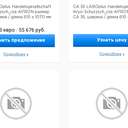
plus Handelsgesellschaft
CA 36 LABOplus Handelsges
tzsch_rze APRON размер
Kryo-Schutzsch_rze APRO
ина / длина 610 x 1070 мм
CA 36, ширина / длина 610
3
евро
55 676
руб.
/
Узнать цену
чить предложение
Подробнее
Подробнее