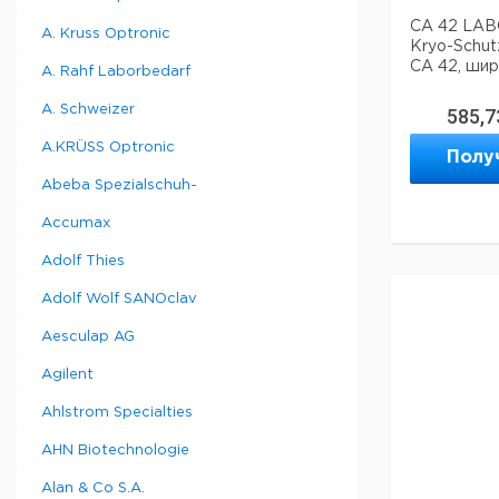
CA 42 LABO
A. Kruss Optronic
Kryo-Schu
CA 42, шир
A. Rahf Laborbedarf
A. Schweizer
585,7
A.KRÜSS Optronic
Полу
Abeba Spezialschuh-
Accumax
Adolf Thies
Adolf Wolf SANOclav
Aesculap AG
Agilent
Ahlstrom Specialties
AHN Biotechnologie
Alan & Co S.A.