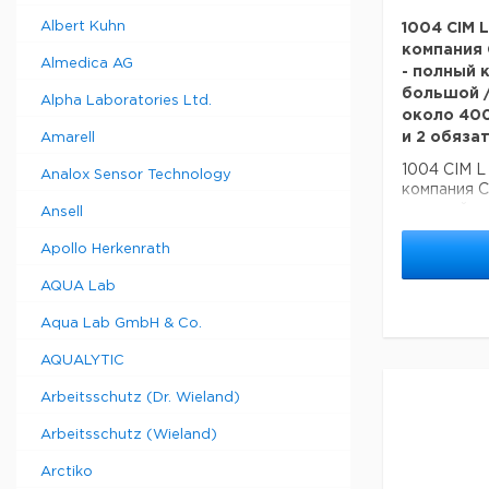
Albert Kuhn
1004 CIM 
компания 
Almedica AG
- полный 
большой /
Alpha Laboratories Ltd.
около 400
и 2 обяза
Amarell
1004 CIM L
Analox Sensor Technology
компания 
- полный к
Ansell
большой / 
400 мм, CI 
Apollo Herkenrath
обязательн
AQUA Lab
Aqua Lab GmbH & Co.
AQUALYTIC
Arbeitsschutz (Dr. Wieland)
Arbeitsschutz (Wieland)
Arctiko