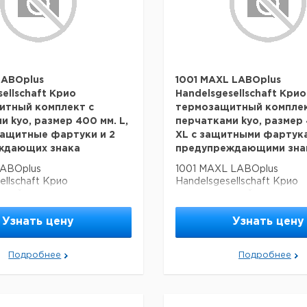
LABOplus
1001 MAXL LABOplus
ellschaft Крио
Handelsgesellschaft Крио
итный комплект с
термозащитный комплек
и kyo, размер 400 мм. L,
перчатками kyo, размер 
ащитные фартуки и 2
XL с защитными фартука
ждающих знака
предупреждающими зна
LABOplus
1001 MAXL LABOplus
ellschaft Крио
Handelsgesellschaft Крио
тный комплект с
термозащитный комплект 
 kyo, размер 400 мм. L,
перчатками kyo, размер 40
ащитные фартуки и 2
защитными фартуками и 2
Узнать цену
Узнать цену
дающих знака
предупреждающими знака
Подробнее
Подробнее