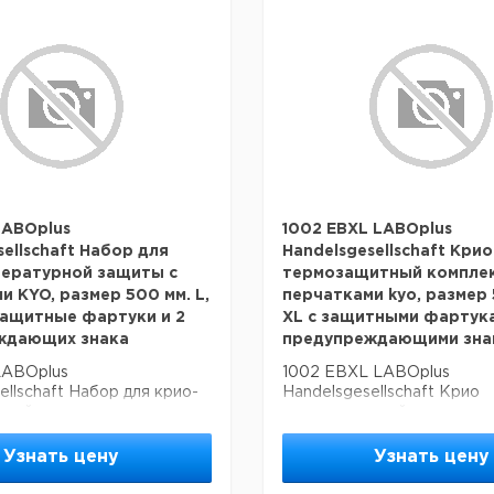
LABOplus
1002 EBXL LABOplus
sellschaft Набор для
Handelsgesellschaft Крио
пературной защиты с
термозащитный комплек
и KYO, размер 500 мм. L,
перчатками kyo, размер 
ащитные фартуки и 2
XL с защитными фартука
ждающих знака
предупреждающими зна
LABOplus
1002 EBXL LABOplus
ellschaft Набор для крио-
Handelsgesellschaft Крио
рной защиты с перчатками
термозащитный комплект 
р 500 мм. L, включая
перчатками kyo, размер 50
фартуки и 2
защитными фартуками и 2
Узнать цену
Узнать цену
дающих знака
предупреждающими знака