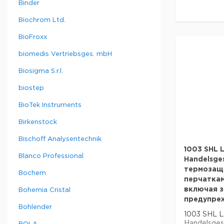
Binder
Biochrom Ltd.
BioFroxx
biomedis Vertriebsges. mbH
Biosigma S.r.l.
biostep
BioTek Instruments
Birkenstock
Bischoff Analysentechnik
1003 SHL 
Blanco Professional
Handelsges
термозащ
Bochem
перчаткам
включая з
Bohemia Cristal
предупре
Bohlender
1003 SHL 
Handelsges