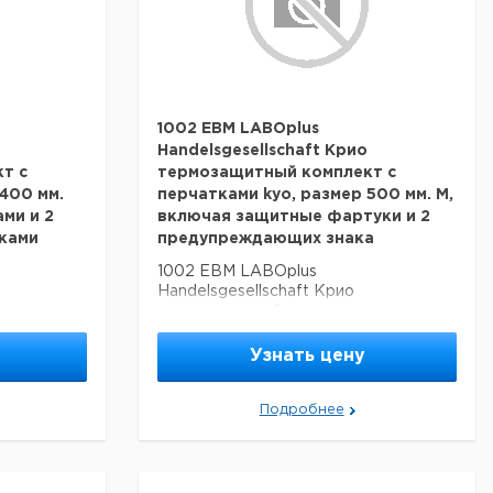
1002 EBM LABOplus
Handelsgesellschaft Крио
т с
термозащитный комплект с
400 мм.
перчатками kyo, размер 500 мм. М,
ми и 2
включая защитные фартуки и 2
ками
предупреждающих знака
1002 EBM LABOplus
Handelsgesellschaft Крио
с
термозащитный комплект с
0 мм. XL с
перчатками kyo, размер 500 мм. М,
включая защитные фартуки и 2
Узнать цену
ми
предупреждающих знака
Подробнее