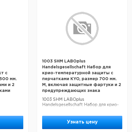
1003 SHM LABOplus
Handelsgesellschaft Набор для
т с
крио-температурной защиты с
500 мм.
перчатками KYO, размер 700 мм.
ми и 2
М, включая защитные фартуки и 2
ками
предупреждающих знака
1003 SHM LABOplus
Handelsgesellschaft Набор для крио-
с
температурной защиты с перчатками
0 мм. XL с
KYO, размер 700 мм. М, включая
защитные фартуки и 2
Узнать цену
ми
предупреждающих знака