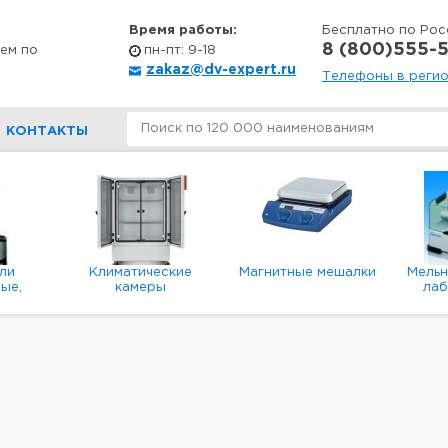
Время работы:
Бесплатно по Рос
8 (800)555-5
ем по
пн-пт: 9-18
zakaz@dv-expert.ru
Телефоны в реги
КОНТАКТЫ
ли
Климатические
Магнитные мешалки
Мель
ые,
камеры
ла
е,
пл
ые