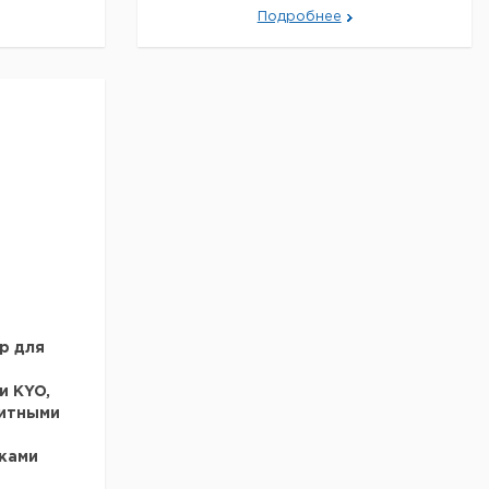
Подробнее
ор для
и KYO,
щитными
ками