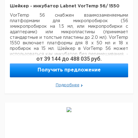
вращателя
1
6235417
пробирки 0,5 мл
слайдов
Шейкер - инкубатор Labnet VorTemp 56/ 1550
Блок, 48 PCR-
VorTemp 56 снабжен взаимозаменяемыми
пробирок 0,2 мл
1
9945763
платформами для микропробирок (56
или 6 стрипов
xмикропробирок на 1.5 мл, или микропробирки с
0,2 мл
адаптерами) или микропластины (принимает
Блок, 12
стандартные и толстые пластины до 2.0 мл). VorTemp
центрифужных
1
9945764
1550 включает платформы для 8 x 50 мл и 18 x
пробирок 15 мл
пробирок на 15 мл.
Шейкер в VorTemp 56 может
Блок, 5
использоваться как инкубатор без перемешивания.
-
от
39 144
до
488 035
руб.
центрифужных
1
9945765
Встряхивание и нагрев образцов одновременно
-
пробирок 50 мл
Взаимозаменяемые платформы
- Широкий
Получить предложение
температурный и диапазон нагрева
-
Рекомендуем купить по низкой цене.
Интеллектуальный контроль с цифровым дисплеем
Технические характеристики:
Подробнее
Температурный
+ 5°C - +99°C
диапазон:
Точность
поддержания
±0.5°C
темепературы:
Скрость перемешивания
Vortemp 56
200 - 1.200 об/мин
VorTemp 1550
200 - 900 об/мин