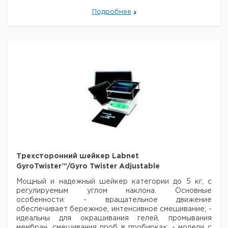
Цена
Цена
Кол-
Кат.
с
с
Срок
Подробнее
Описание
во в
номер
НДС,
НДС,
поставки
упак.
евро
руб
микроцентрифуга
в комплекте с
1
9945721
ротором
Трехсторонний шейкер Labnet
GyroTwister™/Gyro Twister Adjustable
Мощный и надежный шейкер категории до 5 кг, с
регулируемым
углом наклона.
Основные
особенности:
- вращательное движение
обеспечивает бережное, интенсивное смешивание;
-
идеальны для окрашивания гелей, промывания
мембран, смешивания проб в пробирках;
- модели с