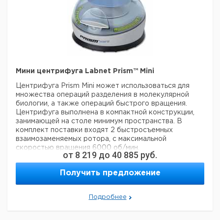
Мини центрифуга Labnet Prism™ Mini
Центрифуга Prism Mini может использоваться для
множества операций разделения в молекулярной
биологии, а также операций быстрого вращения.
Центрифуга выполнена в компактной конструкции,
занимающей на столе минимум пространства. В
комплект поставки входят 2 быстросъемных
взаимозаменяемых ротора, с максимальной
скоростью вращения 6000 об/мин.
от
8 219
до
40 885
руб.
Электронный тормоз и автоматическое открытие
крышки обеспечивают быстрое торможение ротора
Получить предложение
и сокращают длительность процедуры снятия пробы.
Привод центрифуги Prism Mini не требует
технического обслуживания, бесшумный, а его
Подробнее
уникальная конструкция создает воздушный поток
для защиты проб, чувствительных к
повышенной температуре.