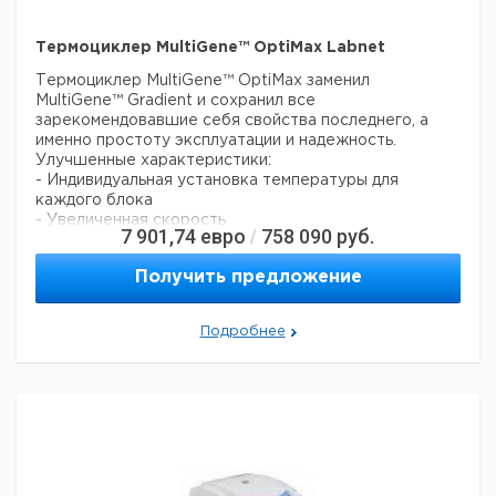
Вращатель
слайдов с 2-мя
Термоциклер MultiGene™ OptiMax Labnet
1
9945791
боковыми
кассетами
Термоциклер MultiGene™ OptiMax заменил
MultiGene™ Gradient и сохранил все
Дополнительные
зарекомендовавшие себя свойства последнего, а
кассеты для
2
9945792
именно простоту эксплуатации и надежность.
вращателя
Улучшенные характеристики:
слайдов
- Индивидуальная установка температуры для
каждого блока
- Увеличенная скорость
7 901,74
евро
758 090
руб.
/
- Отсутствие конденсата после ночного охлаждения
при 4°C
Получить предложение
- Калькулятор для определения точки плавления
- Возможность просмотра на экране ПК профилей
температуры в реальном времени
Подробнее
- Интерфейсы USB и RS232
- 6-сегментный контроль температуры в блоке,
пользователь может выбрать каждый из 6 сегментов
независимо друг от друга, матрица формата 4 x 4
ячейки
- Возможность постепенного снижения/увеличения
температуры и длительности
- Защита программ паролем