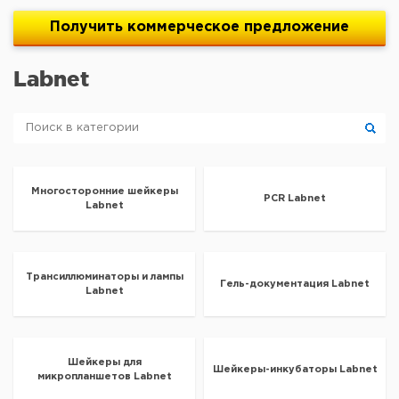
Получить
коммерческое
предложение
Labnet
Многосторонние шейкеры
PCR Labnet
Labnet
Трансиллюминаторы и лампы
Гель-документация Labnet
Labnet
Шейкеры для
Шейкеры-инкубаторы Labnet
микропланшетов Labnet