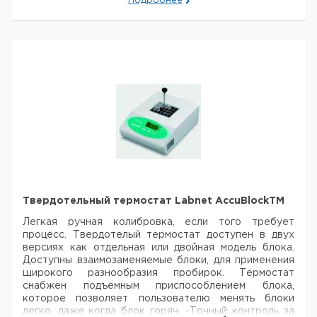
Подробнее
- Доступны модели с одной и двумя длинами волн
- Прочный шарнир уникальной конструкции
сохраняет положение под любым углом для резки
геля
- Экран полностью защищает пользователя от УФ
облучения
- Равномерное УФ черное стекло обеспечивает
улучшенный контраст изображения
Цена
Цен
Размер
Диапазон
Кол-
Лампы
Кат.
с
с
Тип
фильтра
длин
во в
Вт
номер
НДС,
НДС
мм
волн нм
упак.
евро
руб
210 x
U1001
6 x 8
302
1
9595345
260
Твердотельный термостат Labnet AccuBlockTM
210 x
5 x 8 /
302 /
U1002
1
9595346
260
6 x 8
365
Легкая ручная колибровка, если того требует
процесс. Твердотелый термостат доступен в двух
версиях как отдельная или двойная модель блока.
Доступны взаимозаменяемые блоки, для применения
широкого разнообразия пробирок. Термостат
снабжен подъемным приспособлением блока,
которое позволяет пользователю менять блоки
легко, даже когда блок горяч.
-Точный контроль за