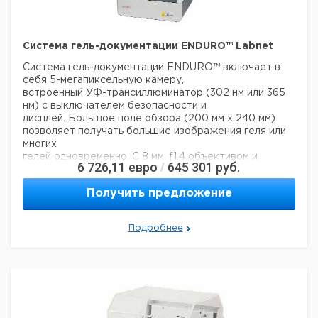
Размеры: 21 x 29 x 12 см
Вес: 3.2 кг
Электропитание: 230 В, 50/60 Гц
Система гель-документации ENDURO™ Labnet
Цена с
Цена с
Кол-во
Кат.
Срок
Система гель-документации ENDURO™ включает в
Тип
НДС,
НДС,
в упак.
номер
поставки
себя 5-мегапиксельную камеру,
евро
руб
встроенный УФ-трансиллюминатор (302 нм или 365
Single
нм) с выключателем безопасности и
1
6272368
Block
дисплей. Большое поле обзора (200 мм x 240 мм)
Dual
позволяет получать большие изображения геля или
1
6272369
Block
многих
гелей одновременно. С 8 мм, f1.4 объективом и
6 726,11
евро
645 301
руб.
/
технологией Smart Capture. Система имеет
встроенную
Получить предложение
автофокусировку.
Гибкость использования достигается за счет
ультрафиолетовых трансиллюминаторов,
Подробнее
опциональных
преобразующих экранов белого света и синего
света. Стандартный фильтр на ENDURO ™, например,
совместим с
бромидом этидия, SYBR® Safe, гелевым красным и
SYBR Green.
Опциональный прозрачный гель-лоток - отличный