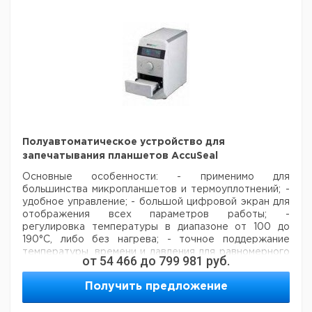
платформа для
1
9945762
микропробирок
Рекомендуем купить по низкой цене.
Полуавтоматическое устройство для
запечатывания планшетов AccuSeal
Основные особенности:
- применимо для
большинства микропланшетов и термоуплотнений;
-
удобное управление;
- большой цифровой экран для
отображения всех параметров работы;
-
регулировка температуры в диапазоне от 100 до
190°C, либо без нагрева;
- точное поддержание
температуры, времени и давления для равномерного
от
54 466
до
799 981
руб.
уплотнения.
Технические характеристики:
Габаритные размеры: 171 × 324 × 362 мм
Масса: 12 кг
Получить предложение
Температура запечатывания: От 100 до 190°С (с
шагом 1,0°C)
Точность поддержания температуры: