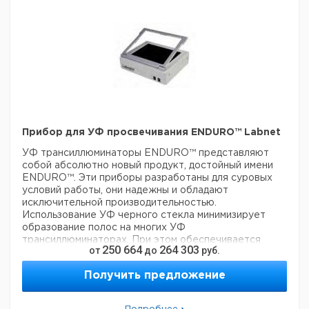
Прибор для УФ просвечивания ENDURO™ Labnet
УФ трансиллюминаторы ENDURO™ представляют
собой абсолютно новый продукт, достойный имени
ENDURO™. Эти приборы разработаны для суровых
условий работы, они надежны и обладают
исключительной производительностью.
Использование УФ черного стекла минимизирует
образование полос на многих УФ
трансиллюминаторах. При этом обеспечивается
250 664
264 303
от
до
руб.
более равномерное фоновое подсвечивание геля.
Обычные УФ экраны пропускают часть излучения
Получить предложение
(~8%), но УФ трансиллюминаторы ENDURO™
полностью исключают любые утечки.
- Компактный размер с зоной просмотра 210 x 260 мм