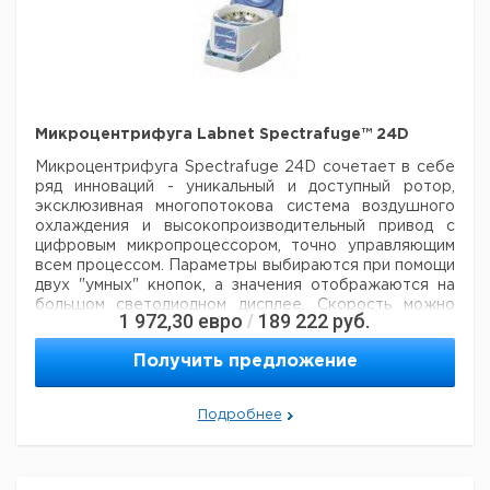
50/60 Гц, или 120 В 50/60 Гц
Микроцентрифуга Labnet Spectrafuge™ 24D
Микроцентрифуга Spectrafuge 24D сочетает в себе
ряд инноваций - уникальный
и доступный ротор,
эксклюзивная многопотокова система воздушного
охлаждения
и высокопроизводительный привод с
цифровым микропроцессором, точно управляющим
всем процессом.
Параметры выбираются при помощи
двух "умных" кнопок, а значения отображаются на
большом светодиодном
дисплее. Скорость можно
1 972,30
евро
189 222
руб.
/
устанавливать в об/мин и еденицах g. Уникальная
конструкция 24-местного ротора
обеспечивает
Получить предложение
легкий доступ к пробиркам. Дополнительный адаптер
StripSpin™ предназначен для пробирок
объемом 0,2
мл и стрипов. Мощный бесщеточный мотор быстро
Подробнее
разгоняет ротор до требуемой скорости. Доступ
воздуха осуществляется через вентиляционные
отверстия на задней стенке, воздух циркулирует в
различных
направлениях, что улучшает охлаждение.