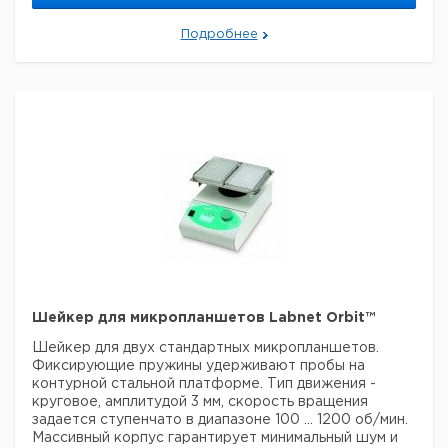
стрипов
Индивидуальный
Подробнее
адаптер для
6
9945796
пробирок 0,5/0,6
мл
Индивидуальный
адаптер для
6
9945797
пробирок 0,4/0,25
мл
Индивидуальный
адаптер для
6
9945798
термодинамических
пробирок 0,2 мл
Шейкер для микропланшетов Labnet Orbit™
Шейкер для двух стандартных микропланшетов.
Фиксирующие пружины удерживают пробы на
контурной стальной платформе. Тип движения -
круговое, амплитудой 3 мм, скорость вращения
задается ступенчато в диапазоне 100 ... 1200 об/мин.
Массивный корпус гарантирует минимальный шум и