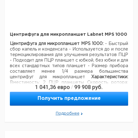
Движение/
Вращательное/3 мм
орбита
Таймер:
1-999 мин или непрерывно
56 x 1.5/2.0 мл пробирок, 4 штатива
Обьем загрузки
или 2 микропланшеты 18 x 15 мл, 8 x
Центрифуга для микропланшет Labnet MPS 1000
50 мл пробирки
Размеры:
Центрифуга для микропланшет MPS 1000:
- Быстрый
VorTemp 56
23 x 31 x 23 см
сбор капель и конденсата
- Используется до и после
термоциклирования для улучшения результатов ПЦР
VorTemp 1550
26 x 31 x 31 см
- Подходит для ПЦР планшет с юбкой, без юбки и для
Вес:
всех стандартных типов планшет
- Размер прибора
VorTemp 56
11 кг
составляет менее 1/4 размера большинства
центрифуг для микропланшет
Характеристики:
VorTemp 1550
12 кг
Вместимость: 2 ПЦР планшеты
Скорость ротора:
Электропитание
230 В 50 Гц или 120 В 60 Гц
1 041,36
евро
99 908
руб.
/
2500 об/мин
Ускорение: 500 g
Ротор: Установлен
вертикально
Размеры: (Ш х Д х В): 483 x 534 x 465
Получить предложение
Цена
Цена
мм
Вес: 3 кг
Электроснабжение: 230 В, 50-60 Гц
Кол-
Кат.
с
с
Срок
Описание
во в
номер
НДС,
НДС,
поставки
упак.
Подробнее
евро
руб
VorTemp 56
1
9945760
VorTemp 1550
1
9945761
Дополнительная