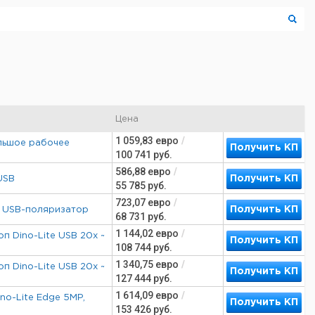
Цена
1 059,83
евро
/
льшое рабочее
Получить КП
100 741
руб.
586,88
евро
/
Получить КП
USB
55 785
руб.
723,07
евро
/
Получить КП
п USB-поляризатор
68 731
руб.
1 144,02
евро
/
 Dino-Lite USB 20x ~
Получить КП
108 744
руб.
1 340,75
евро
/
 Dino-Lite USB 20x ~
Получить КП
127 444
руб.
1 614,09
евро
/
o-Lite Edge 5MP,
Получить КП
153 426
руб.