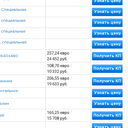
Узнать цену
B Специальная
Узнать цену
 специальная
Узнать цену
 специальная
Узнать цену
, специальная
Узнать цену
257,24
евро
/
Получить КП
м 640x480
24 452
руб.
108,70
евро
/
Получить КП
10 332
руб.
206,55
евро
/
Получить КП
ожение
19 633
руб.
онтальное
Узнать цену
Узнать цену
телем
165,25
евро
/
Получить КП
ей
15 708
руб.
Узнать цену