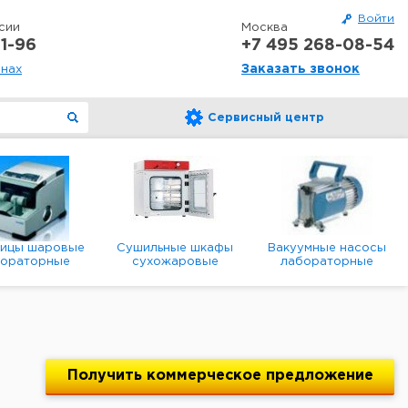
Войти
сии
Москва
1-96
+7 495 268-08-54
Заказать звонок
онах
Сервисный центр
ницы шаровые
Сушильные шкафы
Вакуумные насосы
бораторные
сухожаровые
лабораторные
анетарные
лабораторные
диафрагменные
мембранные
Получить
коммерческое
предложение