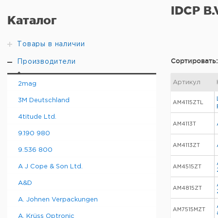
IDCP B.
Каталог
Товары в наличии
Сортировать:
Производители
Артикул
2mag
3M Deutschland
AM4115ZTL
4titude Ltd.
AM4113T
9.190 980
AM4113ZT
9.536 800
A J Cope & Son Ltd.
AM4515ZT
A&D
AM4815ZT
A. Johnen Verpackungen
AM7515MZT
A. Krüss Optronic