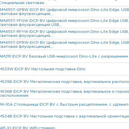
Специальная световая...
AM4115T-GFBW IDCP BV Цифровой микроскоп Dino-Lite Edge, US
световая флуоресценция,...
AM4115T-YFGW IDCP BV Цифровой микроскоп Dino-Lite Edge USB,
световая флуоресценция USB,...
AM4115T-RFYW IDCP BV Цифровой микроскоп Dino-Lite Edge USB,
световая флуоресценция,...
AM4115T-DFRW IDCP BV Цифровой микроскоп Dino-Lite Edge, USB
световая флуоресценция,...
AM2111 IDCP BV Базовый USB-микроскоп Dino-Lite с разрешение
MS33W IDCP BV Настольная подставка Dino
MS35B IDCP BV Металлическая подставка, вертикальное распол
MS36B IDCP BV Металлическая подставка, вертикальное и гориз
расположение
RK-10A Столешница IDCP BV с быстрым расцеплением, с удлини
MS34B IDCP BV Настольная подставка с вертикальной ориентаци
WF-10 IDCP BV WIFI стример