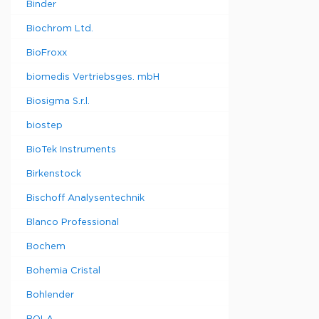
Binder
Biochrom Ltd.
BioFroxx
biomedis Vertriebsges. mbH
Biosigma S.r.l.
biostep
BioTek Instruments
Birkenstock
Bischoff Analysentechnik
Blanco Professional
Bochem
Bohemia Cristal
Bohlender