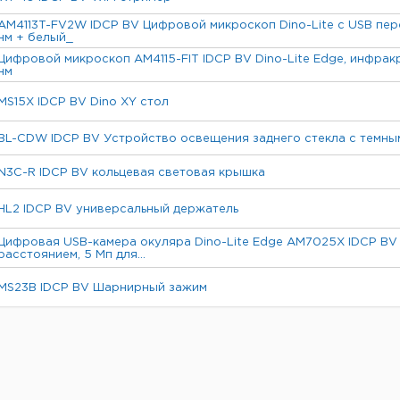
AM4113T-FV2W IDCP BV Цифровой микроскоп Dino-Lite с USB пе
нм + белый_
Цифровой микроскоп AM4115-FIT IDCP BV Dino-Lite Edge, инфрак
нм
MS15X IDCP BV Dino XY стол
BL-CDW IDCP BV Устройство освещения заднего стекла с темны
N3C-R IDCP BV кольцевая световая крышка
HL2 IDCP BV универсальный держатель
Цифровая USB-камера окуляра Dino-Lite Edge AM7025X IDCP BV
расстоянием, 5 Мп для...
MS23B IDCP BV Шарнирный зажим