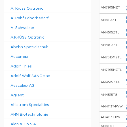
AM7915MZT
A. Kruss Optronic
A. Rahf Laborbedarf
AM4113ZTL
A. Schweizer
AM4515ZTL
A.KRÜSS Optronic
AM4815ZTL
Abeba Spezialschuh-
Accumax
AM7515MZTL
Adolf Thies
AM7915MZTL
Adolf Wolf SANOclav
AM4515ZT4
Aesculap AG
AM4515T8
Agilent
Ahlstrom Specialties
AM4113T-FVW
AHN Biotechnologie
AD4113T-I2V
Alan & Co S.A.
AM4115T-