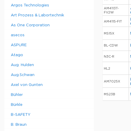
Argos Technologies
AM4113T-
FV2W
Art Prozess & Labortechnik
AM4115-FIT
As One Corporation
MS15X
asecos
ASPURE
BL-CDW
Atago
N3C-R
Aug. Hulden
HL2
Aug.Schwan
AM7025X
Axel von Gunten
MS23B
Bühler
Bürkle
B-SAFETY
B. Braun