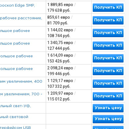
1 889,85
евро
/
роскоп Edge 5MP,
Получить КП
179 638
руб.
859,61
евро
/
 рабочее расстояние,
Получить КП
81 709
руб.
1 144,02
евро
/
ольшое рабочее
Получить КП
108 744
руб.
1 340,75
евро
/
ольшое рабочее
Получить КП
127 444
руб.
1 614,09
евро
/
большое рабочее
Получить КП
153 426
руб.
2 098,24
евро
/
большое рабочее
Получить КП
199 446
руб.
1 129,17
евро
/
шим увеличением, 400
Получить КП
107 332
руб.
1 209,97
евро
/
м увеличением, 700 ~
Получить КП
115 012
руб.
льный свет-УФ,
Узнать цену
льный световой
Узнать цену
нтерфейсом USB