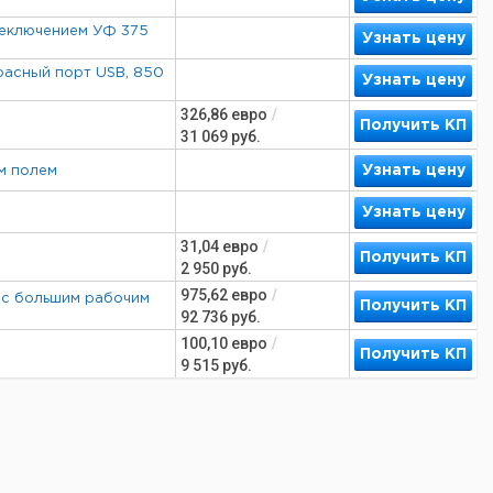
реключением УФ 375
Узнать цену
расный порт USB, 850
Узнать цену
326,86
евро
/
Получить КП
31 069
руб.
Узнать цену
м полем
Узнать цену
31,04
евро
/
Получить КП
2 950
руб.
975,62
евро
/
 с большим рабочим
Получить КП
92 736
руб.
100,10
евро
/
Получить КП
9 515
руб.