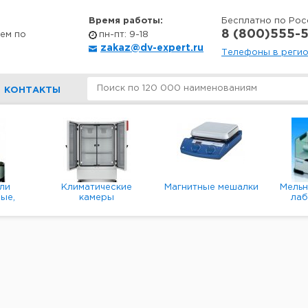
Время работы:
Бесплатно по Рос
8 (800)555-5
ем по
пн-пт: 9-18
zakaz@dv-expert.ru
Телефоны в реги
КОНТАКТЫ
ли
Климатические
Магнитные мешалки
Мель
ые,
камеры
ла
е,
пл
ые