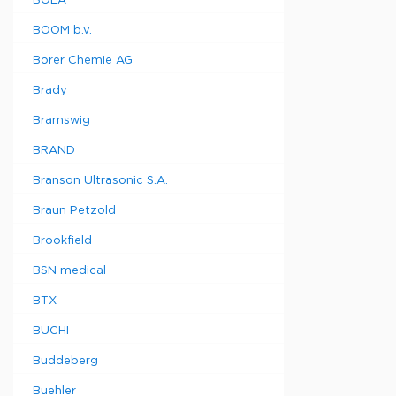
BOLA
BOOM b.v.
Borer Chemie AG
Brady
Bramswig
BRAND
Branson Ultrasonic S.A.
Braun Petzold
Brookfield
BSN medical
BTX
BUCHI
Buddeberg
Buehler