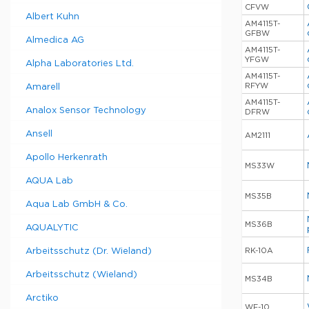
CFVW
Albert Kuhn
AM4115T-
GFBW
Almedica AG
AM4115T-
YFGW
Alpha Laboratories Ltd.
AM4115T-
RFYW
Amarell
AM4115T-
Analox Sensor Technology
DFRW
Ansell
AM2111
Apollo Herkenrath
MS33W
AQUA Lab
MS35B
Aqua Lab GmbH & Co.
MS36B
AQUALYTIC
Arbeitsschutz (Dr. Wieland)
RK-10A
Arbeitsschutz (Wieland)
MS34B
Arctiko
WF-10