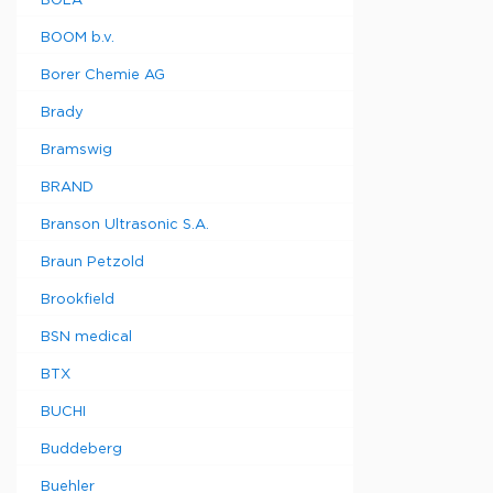
BOLA
BOOM b.v.
Borer Chemie AG
Brady
Bramswig
BRAND
Branson Ultrasonic S.A.
Braun Petzold
Brookfield
BSN medical
BTX
BUCHI
Buddeberg
Buehler