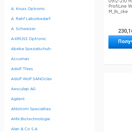
0912-210 H
ProfiLine W
A. Kruss Optronic
M_lls_cke
A. Rahf Laborbedarf
A. Schweizer
230,1
A.KRÜSS Optronic
Полу
Abeba Spezialschuh-
Accumax
Adolf Thies
Adolf Wolf SANOclav
Aesculap AG
Agilent
Ahlstrom Specialties
AHN Biotechnologie
Alan & Co S.A.