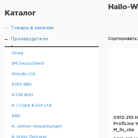
Hailo-W
Каталог
Товары в наличии
Сортировать:
Производители
2mag
3M Deutschland
4titude Ltd.
9.190 980
9.536 800
A J Cope & Son Ltd.
A&D
0912-210 H
ProfiLine 
A. Johnen Verpackungen
M_lls_cke
A. Krüss Optronic