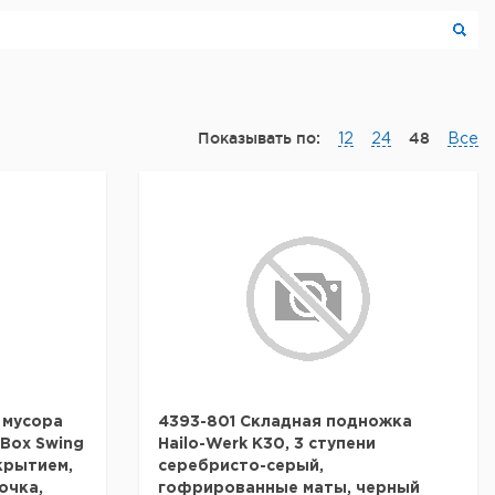
Показывать по:
48
12
24
Все
 мусора
4393-801 Складная подножка
-Box Swing
Hailo-Werk K30, 3 ступени
крытием,
серебристо-серый,
очка,
гофрированные маты, черный