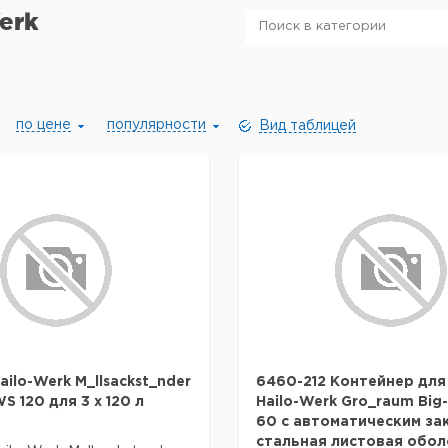
erk
по цене
популярности
Вид таблицей
ailo-Werk M_llsackst_nder
6460-212 Контейнер для
WS 120 для 3 х 120 л
Hailo-Werk Gro_raum Big
60 с автоматическим за
стальная листовая обол