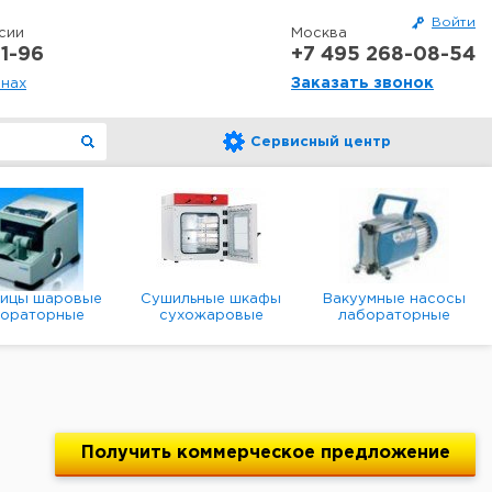
Войти
сии
Москва
1-96
+7 495 268-08-54
Заказать звонок
онах
Сервисный центр
ницы шаровые
Сушильные шкафы
Вакуумные насосы
бораторные
сухожаровые
лабораторные
анетарные
лабораторные
диафрагменные
мембранные
Получить
коммерческое
предложение