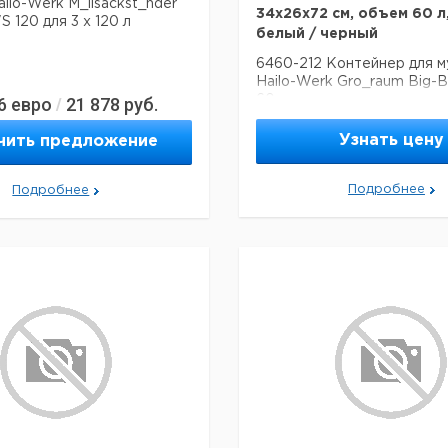
ailo-Werk M_llsackst_nder
34x26x72 см, объем 60 л
S 120 для 3 х 120 л
белый / черный
6460-212 Контейнер для м
Hailo-Werk Gro_raum Big-
6
евро
21 878
руб.
60 с автоматическим закр
/
стальная листовая оболочк
34x26x72 см, объем 60 л, 
Узнать цену
чить предложение
/ черный
Подробнее
Подробнее