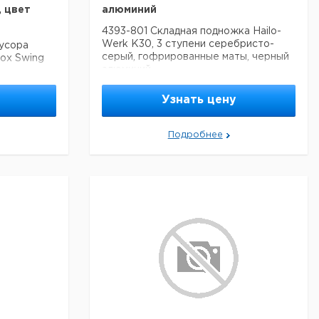
, цвет
алюминий
4393-801 Складная подножка Hailo-
Werk K30, 3 ступени серебристо-
усора
серый, гофрированные маты, черный
Box Swing
алюминий
ытием,
а,
цвет белый
Узнать цену
Подробнее