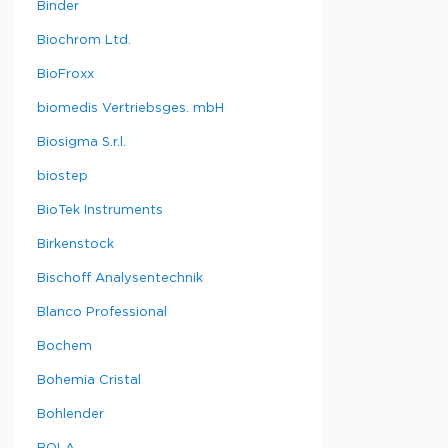
Binder
Biochrom Ltd.
BioFroxx
biomedis Vertriebsges. mbH
Biosigma S.r.l.
biostep
BioTek Instruments
Birkenstock
Bischoff Analysentechnik
Blanco Professional
Bochem
Bohemia Cristal
Bohlender