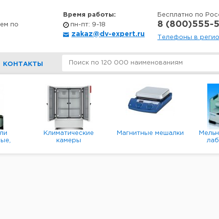
Время работы:
Бесплатно по Рос
8 (800)555-5
ем по
пн-пт: 9-18
zakaz@dv-expert.ru
Телефоны в реги
КОНТАКТЫ
ли
Климатические
Магнитные мешалки
Мель
ые,
камеры
ла
е,
пл
ые