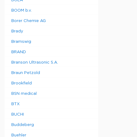
BOLA
BOOM b.v.
Borer Chemie AG
Brady
Bramswig
BRAND
Branson Ultrasonic S.A.
Braun Petzold
Brookfield
BSN medical
BTX
BUCHI
Buddeberg
Buehler