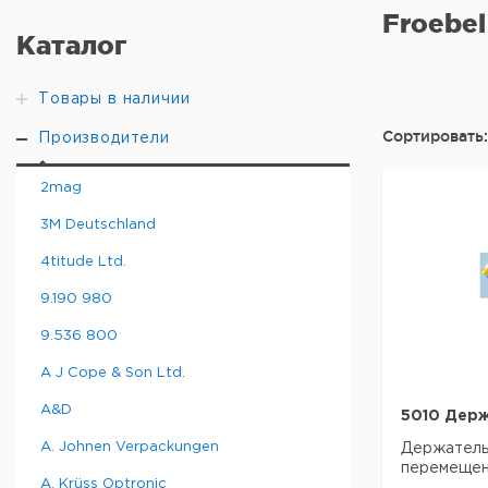
Froebel
Каталог
Товары в наличии
Сортировать:
Производители
2mag
3M Deutschland
4titude Ltd.
9.190 980
9.536 800
A J Cope & Son Ltd.
A&D
5010 Держ
A. Johnen Verpackungen
Держатель
перемещен
A. Krüss Optronic