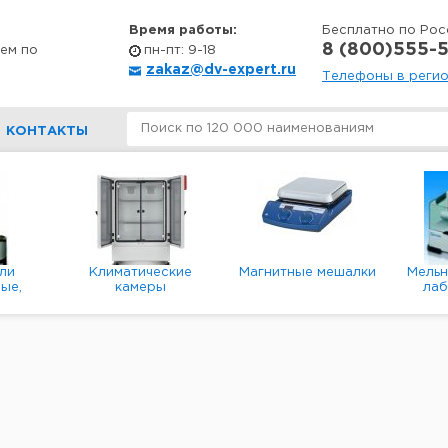
Время работы:
Бесплатно по Рос
8 (800)555-5
ем по
пн-пт: 9-18
zakaz@dv-expert.ru
Телефоны в реги
КОНТАКТЫ
ли
Климатические
Магнитные мешалки
Мель
ые,
камеры
ла
е,
пл
ые