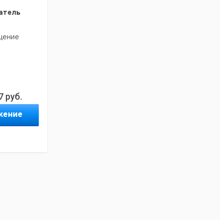
атель
щение
7
руб.
жение