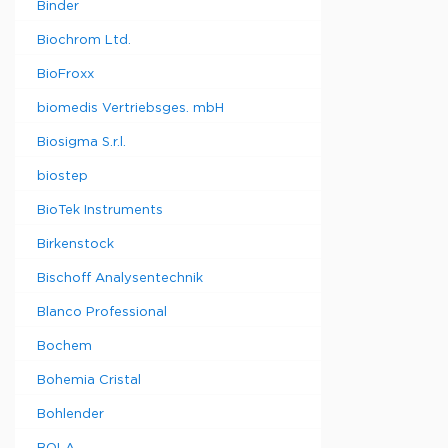
Binder
Biochrom Ltd.
BioFroxx
biomedis Vertriebsges. mbH
Biosigma S.r.l.
biostep
BioTek Instruments
Birkenstock
Bischoff Analysentechnik
Blanco Professional
Bochem
Bohemia Cristal
Bohlender