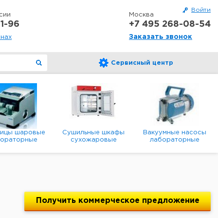
Войти
сии
Москва
1-96
+7 495 268-08-54
Заказать звонок
онах
Сервисный центр
ницы шаровые
Сушильные шкафы
Вакуумные насосы
бораторные
сухожаровые
лабораторные
анетарные
лабораторные
диафрагменные
мембранные
Получить
коммерческое
предложение