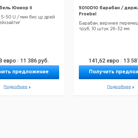
ель Юниор II
5010D10 барабан / держ
Froebel
 5-50 U / мин бис цу дрей
ейхзайтиг
Барабан, верхнее переме
труб, 10 штук 26-32 мм.
8
евро
11 386
руб.
141,62
евро
13 58
/
/
чить предложение
Получить предло
Подробнее
Подробнее