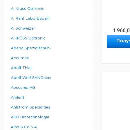
A. Kruss Optronic
A. Rahf Laborbedarf
A. Schweizer
1 966,
A.KRÜSS Optronic
Полу
Abeba Spezialschuh-
Accumax
Adolf Thies
Adolf Wolf SANOclav
Aesculap AG
Agilent
Ahlstrom Specialties
AHN Biotechnologie
Alan & Co S.A.